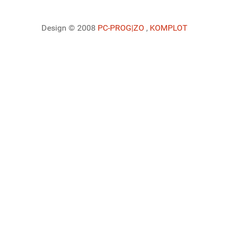
Design © 2008
PC-PROG
|ZO
,
KOMPLOT
Ladiaca konzola systému Joomla!
Sedenie