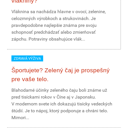
vlákniny?
Vláknina sa nachádza hlavne v ovocí, zelenine,
celozrnných výrobkoch a strukovinách. Je
pravdepodobne najlepšie známa pre svoju
schopnosť predchádzať alebo zmierňovať
zápchu. Potraviny obsahujúce vlák...
ZDRAVÁ VÝŽIVA
Športujete? Zelený čaj je prospešný
pre vaše telo.
Blahodarné účinky zeleného čaju boli známe už
pred tisíckami rokov v Číne aj v Japonsku.
V modernom svete ich dokazujú tisícky vedeckých
štúdií. Je to nápoj, ktorý podporuje a chráni telo.
Mimori...