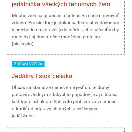
jedálnička všetkých tehotných žien
Mnoho žien sa aj počas tehotenstva chce stravovať
zdravo. Pre niektoré je dokonca tento stav dôvodom
k prechodu na zdravší jedálniček. Jeho súčasťou by
malo byť aj dostatočné množstvo proteínu
(bielkovín).
ZDRAVÁ VÝŽIVA
Jedálny lístok celiaka
Občas sa stane, že nemôžeme jesť určité druhy
potravín. Jedným z takýchto prípadov je aj situácia
keď trpíte celiakiou. Ani tento problém vás nemusí
odradiť od prípravy chutných a výživných
jedál.&nbs...