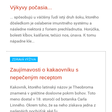
Výkyvy počasia...
... spôsobujú u väčšiny ľudí istý druh šoku, ktorého
dôsledkom je oslabenie imunitného systému a
následne niektorá z foriem prechladnutia. Horúčka,
bolesti kĺbov, kašľanie, tečúci nos, únava. K tomu
nápadne kle...
ZDRAVÁ VÝŽIVA
Zaujímavosti o kakaovníku s
nepečeným receptom
Kakovník, ktorého latinský názov je Theobroma
znamená v gréčtine doslovne pokrm bohov. Toto
meno dostal v 18. storočí od botanika Carla
Linného. Okrem toho, že sa neho získava jedna z
najlepších pochúťok aké ľu...