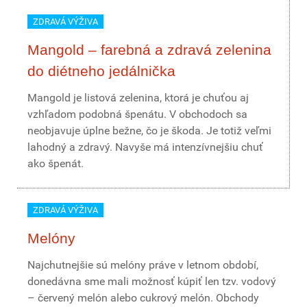
ZDRAVÁ VÝŽIVA
Mangold – farebná a zdravá zelenina
do diétneho jedálnička
Mangold je listová zelenina, ktorá je chuťou aj
vzhľadom podobná špenátu. V obchodoch sa
neobjavuje úplne bežne, čo je škoda. Je totiž veľmi
lahodný a zdravý. Navyše má intenzívnejšiu chuť
ako špenát.
ZDRAVÁ VÝŽIVA
Melóny
Najchutnejšie sú melóny práve v letnom období,
donedávna sme mali možnosť kúpiť len tzv. vodový
– červený melón alebo cukrový melón. Obchody