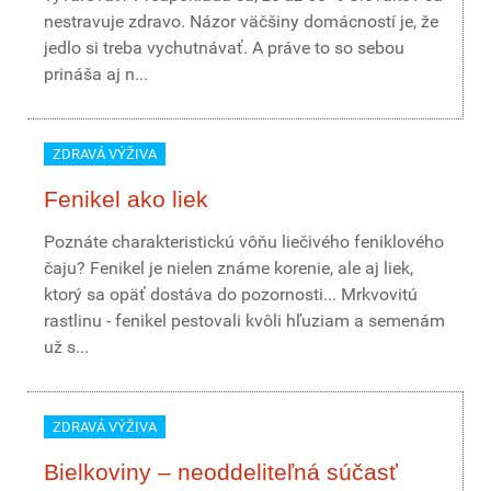
nestravuje zdravo. Názor väčšiny domácností je, že
jedlo si treba vychutnávať. A práve to so sebou
prináša aj n...
ZDRAVÁ VÝŽIVA
Fenikel ako liek
Poznáte charakteristickú vôňu liečivého feniklového
čaju? Fenikel je nielen známe korenie, ale aj liek,
ktorý sa opäť dostáva do pozornosti... Mrkvovitú
rastlinu - fenikel pestovali kvôli hľuziam a semenám
už s...
ZDRAVÁ VÝŽIVA
Bielkoviny – neoddeliteľná súčasť