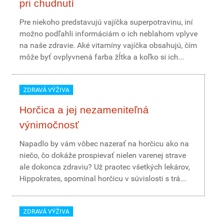
pri chudnutí
Pre niekoho predstavujú vajíčka superpotravinu, iní
možno podľahli informáciám o ich neblahom vplyve
na naše zdravie. Aké vitamíny vajíčka obsahujú, čím
môže byť ovplyvnená farba žĺtka a koľko si ich...
ZDRAVÁ VÝŽIVA
Horčica a jej nezameniteľná
výnimočnosť
Napadlo by vám vôbec nazerať na horčicu ako na
niečo, čo dokáže prospievať nielen varenej strave
ale dokonca zdraviu? Už praotec všetkých lekárov,
Hippokrates, spomínal horčicu v súvislosti s trá...
ZDRAVÁ VÝŽIVA