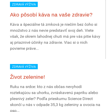
ZDRAVÁ VÝŽIVA
Ako pôsobí káva na vaše zdravie?
Káva a špeciálne tá zrnková je niečím bez čoho si
množstvo z nás nevie predstaviť svoj deň. Viete
však, že okrem lahodnej chuti má pre vás pitie kávy
aj priaznivé účinky na zdravie. Viac si o nich
povieme práve...
ZDRAVÁ VÝŽIVA
Život zelenine!
Ruku na srdce: kto z nás občas nevyhodí
roztekajúcu sa uhorku, zvráskavenú papriku alebo
plesnivý zeler? Podľa prieskumu Science Direct
skončí u nás v odpade 35,3 kg zeleniny a ovocia na
oso...