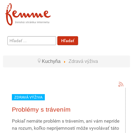
Hľadať
Hľadať
...
Kuchyňa
Zdravá výživa
ZDRAVÁ VÝŽIVA
Problémy s trávením
Pokiaľ nemáte problém s trávením, ani vám nepríde
na rozum, koľko nepríjemností môže vyvolávať táto