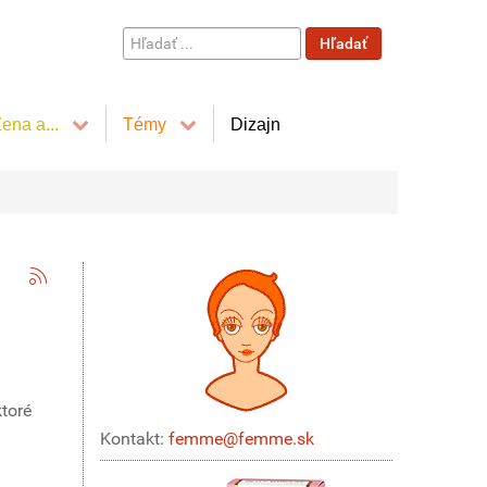
Hľadať
Hľadať
...
ena a...
Témy
Dizajn
ktoré
Kontakt:
femme@femme.sk