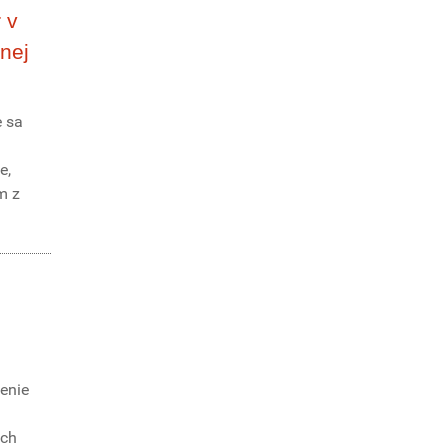
 v
nej
e sa
e,
m z
enie
ých