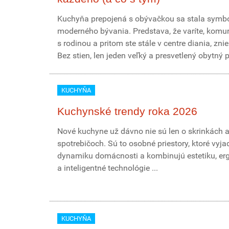
Kuchyňa prepojená s obývačkou sa stala sym
moderného bývania. Predstava, že varíte, komun
s rodinou a pritom ste stále v centre diania, zni
Bez stien, len jeden veľký a presvetlený obytný p.
KUCHYŇA
Kuchynské trendy roka 2026
Nové kuchyne už dávno nie sú len o skrinkách 
spotrebičoch. Sú to osobné priestory, ktoré vyja
dynamiku domácnosti a kombinujú estetiku, e
a inteligentné technológie ...
KUCHYŇA