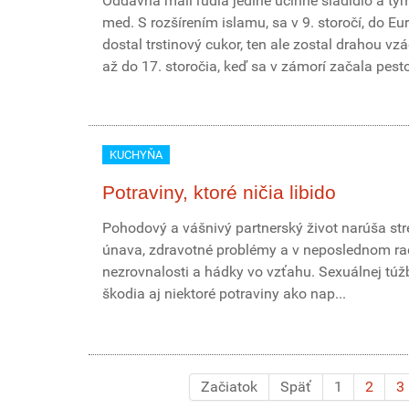
Oddávna mali ľudia jediné účinné sladidlo a tý
med. S rozšírením islamu, sa v 9. storočí, do Eu
dostal trstinový cukor, ten ale zostal drahou v
až do 17. storočia, keď sa v zámorí začala pesto
KUCHYŇA
Potraviny, ktoré ničia libido
Pohodový a vášnivý partnerský život narúša str
únava, zdravotné problémy a v neposlednom ra
nezrovnalosti a hádky vo vzťahu. Sexuálnej túž
škodia aj niektoré potraviny ako nap...
Začiatok
Späť
1
2
3