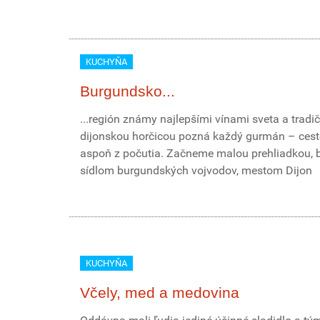
KUCHYŇA
Burgundsko...
...región známy najlepšími vínami sveta a tradi
dijonskou horčicou pozná každý gurmán – cest
aspoň z počutia. Začneme malou prehliadkou,
sídlom burgundských vojvodov, mestom Dijon
KUCHYŇA
Včely, med a medovina