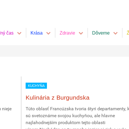
ľný čas
Krása
Zdravie
Dôverne
Ž
KUCHYŇA
Kulinária z Burgundska
 nieje
Túto oblasť Francúzska tvoria štyri departamenty, 
sú svetoznáme svojou kuchyňou, ale hlavne
najlahodnejším produktom tejto oblasti