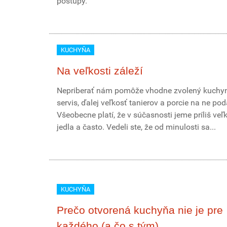
postupy.
KUCHYŇA
Na veľkosti záleží
Nepriberať nám pomôže vhodne zvolený kuchy
servis, ďalej veľkosť tanierov a porcie na ne po
Všeobecne platí, že v súčasnosti jeme príliš veľ
jedla a často. Vedeli ste, že od minulosti sa...
KUCHYŇA
Prečo otvorená kuchyňa nie je pre
každého (a čo s tým)