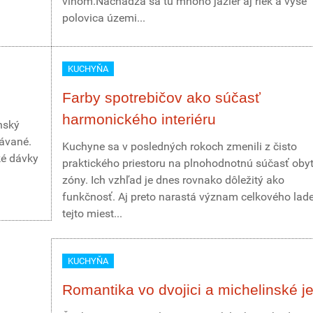
vínom.Nachádza sa tu mnoho jazier aj riek a vyše
polovica územi...
KUCHYŇA
Farby spotrebičov ako súčasť
harmonického interiéru
nský
dávané.
Kuchyne sa v posledných rokoch zmenili z čisto
ké dávky
praktického priestoru na plnohodnotnú súčasť oby
zóny. Ich vzhľad je dnes rovnako dôležitý ako
funkčnosť. Aj preto narastá význam celkového lad
tejto miest...
KUCHYŇA
Romantika vo dvojici a michelinské j