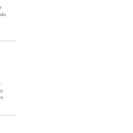
e
odu
–
y,
ám