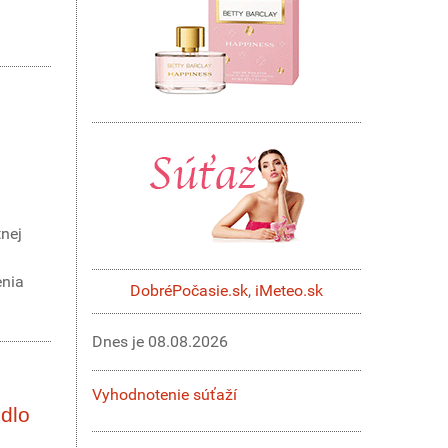
tnej
enia
DobréPočasie.sk
,
iMeteo.sk
Dnes je
08.08.2026
Vyhodnotenie súťaží
edlo