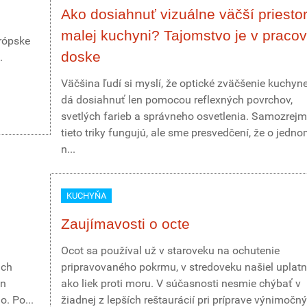
Ako dosiahnuť vizuálne väčší priestor
malej kuchyni? Tajomstvo je v pracov
rópske
doske
.
Väčšina ľudí si myslí, že optické zväčšenie kuchyn
dá dosiahnuť len pomocou reflexných povrchov,
svetlých farieb a správneho osvetlenia. Samozrejm
tieto triky fungujú, ale sme presvedčení, že o jedno
n...
KUCHYŇA
Zaujímavosti o octe
Ocot sa používal už v staroveku na ochutenie
ich
pripravovaného pokrmu, v stredoveku našiel uplatn
en
ako liek proti moru. V súčasnosti nesmie chýbať v
. Po...
žiadnej z lepších reštaurácií pri príprave výnimočn