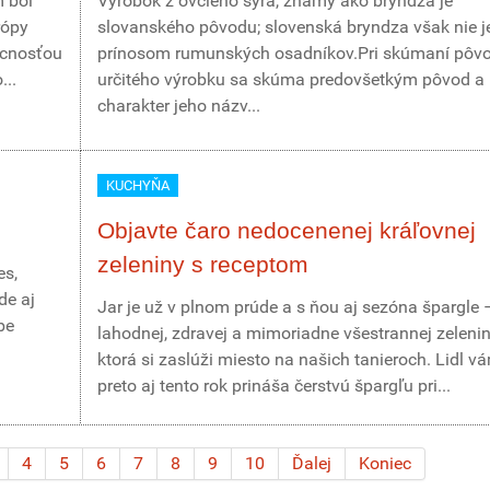
m bol
Výrobok z ovčieho syra, známy ako bryndza je
rópy
slovanského pôvodu; slovenská bryndza však nie j
zácnosťou
prínosom rumunských osadníkov.Pri skúmaní pôv
...
určitého výrobku sa skúma predovšetkým pôvod a
charakter jeho názv...
KUCHYŇA
Objavte čaro nedocenenej kráľovnej
zeleniny s receptom
es,
de aj
Jar je už v plnom prúde a s ňou aj sezóna špargle 
be
lahodnej, zdravej a mimoriadne všestrannej zelenin
ktorá si zaslúži miesto na našich tanieroch. Lidl v
preto aj tento rok prináša čerstvú špargľu pri...
4
5
6
7
8
9
10
Ďalej
Koniec