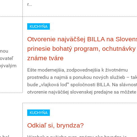
r...
KUCHYŇA
Otvorenie najväčšej BILLA na Sloven
prinesie bohatý program, ochutnávky 
čnou
známe tváre
ovateľ
 bývalým
Ešte modernejšia, zodpovednejšia k životnému
prostrediu a najmä s ponukou nových služieb – ta
bude „vlajková loď“ spoločnosti BILLA. Na slávnos
otvorenie najväčšej slovenskej predajne sa môžete t
KUCHYŇA
Odkiaľ si, bryndza?