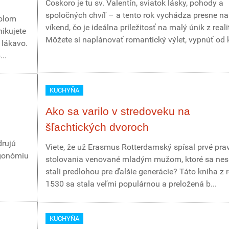
Čoskoro je tu sv. Valentín, sviatok lásky, pohody a
spoločných chvíľ – a tento rok vychádza presne na
bolom
víkend, čo je ideálna príležitosť na malý únik z reali
ikujete
Môžete si naplánovať romantický výlet, vypnúť od k
e lákavo.
..
KUCHYŇA
Ako sa varilo v stredoveku na
šľachtických dvoroch
a
drujú
Viete, že už Erasmus Rotterdamský spísal prvé pra
rgonómiu
stolovania venované mladým mužom, ktoré sa nes
stali predlohou pre ďalšie generácie? Táto kniha z 
1530 sa stala veľmi populárnou a preložená b...
KUCHYŇA