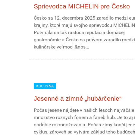
Sprievodca MICHELIN pre Česko
Česko sa 12. decembra 2025 zaradilo medzi eu
krajiny, ktoré majú svojho sprievodcu MICHELIN
Potvrdila sa tak rastúca reputácia domácej
gastronómie a Česko sa právom zaradilo medzi
kulinárske veľmoci.&nbs...
KUCHYŇA
Jesenné a zimné „hubárčenie“
Počas jesene nájdete v našich lesoch najväčšie
množstvo rôznych foriem a farieb húb. Je to aj 
obdobie rozmnožovania. Počas zimy končí jed
cyklus, zároveň sa vytvára základ toho budúceho