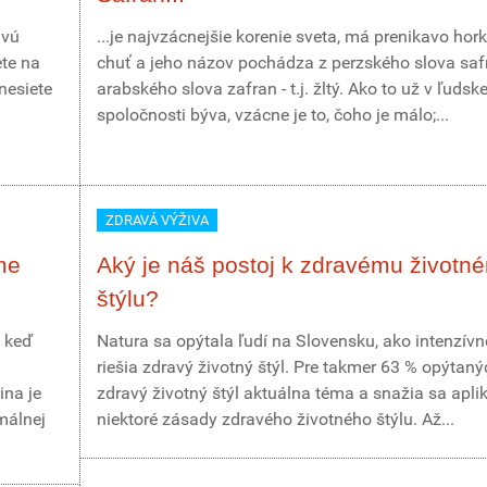
avú
...je najvzácnejšie korenie sveta, má prenikavo hor
ete na
chuť a jeho názov pochádza z perzského slova saf
inesiete
arabského slova zafran - t.j. žltý. Ako to už v ľudske
spoločnosti býva, vzácne je to, čoho je málo;...
ZDRAVÁ VÝŽIVA
me
Aký je náš postoj k zdravému životn
štýlu?
 keď
Natura sa opýtala ľudí na Slovensku, ako intenzívn
riešia zdravý životný štýl. Pre takmer 63 % opýtaný
ina je
zdravý životný štýl aktuálna téma a snažia sa apli
málnej
niektoré zásady zdravého životného štýlu. Až...