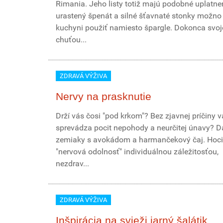
Rimania. Jeho listy totiž majú podobné uplatne
urastený špenát a silné šťavnaté stonky možno
kuchyni použiť namiesto špargle. Dokonca svo
chuťou...
ZDRAVÁ VÝŽIVA
Nervy na prasknutie
Drží vás čosi "pod krkom"? Bez zjavnej príčiny v
sprevádza pocit nepohody a neurčitej únavy? Da
zemiaky s avokádom a harmančekový čaj. Hoci
"nervová odolnosť" individuálnou záležitosťou,
nezdrav...
ZDRAVÁ VÝŽIVA
Inšpirácia na svieži jarný šalátik