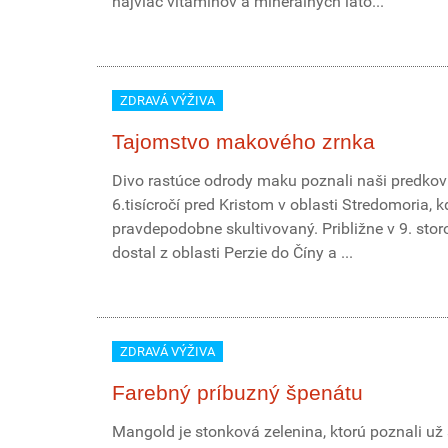
najviac vitamínov a minerálnych láto...
ZDRAVÁ VÝŽIVA
Tajomstvo makového zrnka
Divo rastúce odrody maku poznali naši predkov
6.tisícročí pred Kristom v oblasti Stredomoria, k
pravdepodobne skultivovaný. Približne v 9. stor
dostal z oblasti Perzie do Číny a ...
ZDRAVÁ VÝŽIVA
Farebný príbuzný špenátu
Mangold je stonková zelenina, ktorú poznali už 