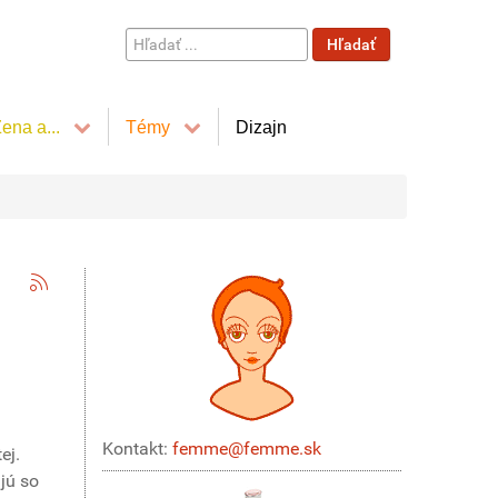
Hľadať
Hľadať
...
ena a...
Témy
Dizajn
Kontakt:
femme@femme.sk
ej.
ajú so