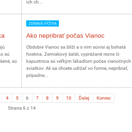
ich ch...
ZDRAVÁ VÝŽIVA
ka
Ako nepribrať počas Vianoc
ujú
Obdobie Vianoc sa blíži a s ním súvisí aj bohatá
ko sú
hostina. Zemiakový šalát, vyprážané rezne či
ušené, sú
kapustnica sú veľkým lákadlom počas vianočných
sviatkov. Ak sa chcete udržať vo forme, nepribrať,
prípadne...
4
5
6
7
8
9
10
Ďalej
Koniec
Strana 6 z 14