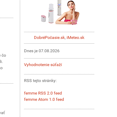
DobréPočasie.sk
,
iMeteo.sk
Dnes je
07.08.2026
e čo
i.
Vyhodnotenie súťaží
ko
RSS tejto stránky:
femme RSS 2.0 feed
femme Atom 1.0 feed
vať