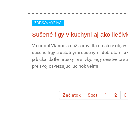
ZDRAVÁ VÝŽIVA
Sušené figy v kuchyni aj ako liečiv
V období Vianoc sa už spravidla na stole objav
sušené figy s ostatnými sušenými dobrotami a
jabĺčka, datle, hrušky a slivky. Figy čerstvé či s
pre svoj osviežujúci účinok veľmi...
Začiatok
Späť
1
2
3