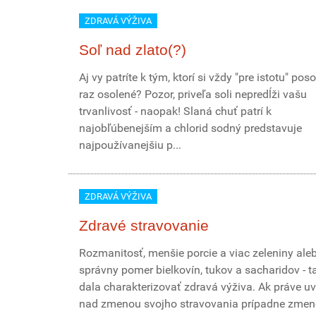
ZDRAVÁ VÝŽIVA
Soľ nad zlato(?)
Aj vy patríte k tým, ktorí si vždy "pre istotu" poso
raz osolené? Pozor, priveľa soli nepredĺži vašu
trvanlivosť - naopak! Slaná chuť patrí k
najobľúbenejším a chlorid sodný predstavuje
najpoužívanejšiu p...
ZDRAVÁ VÝŽIVA
Zdravé stravovanie
Rozmanitosť, menšie porcie a viac zeleniny ale
správny pomer bielkovín, tukov a sacharidov - t
dala charakterizovať zdravá výživa. Ak práve u
nad zmenou svojho stravovania prípadne zmeno