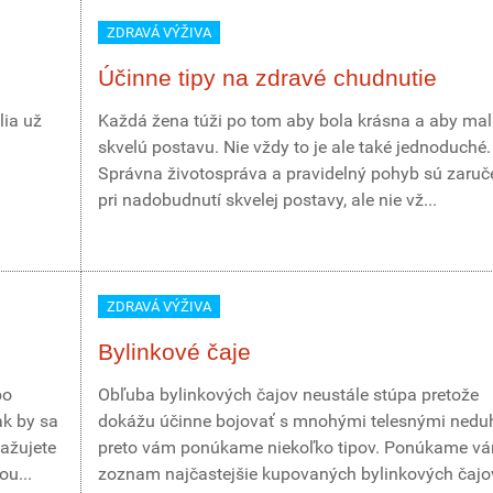
ZDRAVÁ VÝŽIVA
Účinne tipy na zdravé chudnutie
lia už
Každá žena túži po tom aby bola krásna a aby mal
skvelú postavu. Nie vždy to je ale také jednoduché.
Správna životospráva a pravidelný pohyb sú zaruč
pri nadobudnutí skvelej postavy, ale nie vž...
ZDRAVÁ VÝŽIVA
Bylinkové čaje
bo
Obľuba bylinkových čajov neustále stúpa pretože
ak by sa
dokážu účinne bojovať s mnohými telesnými nedu
važujete
preto vám ponúkame niekoľko tipov. Ponúkame v
u...
zoznam najčastejšie kupovaných bylinkových čajo