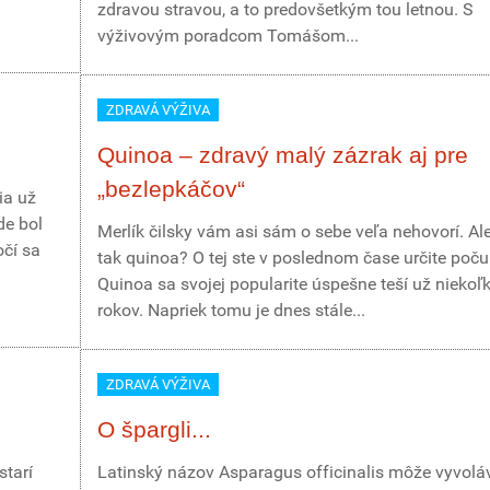
zdravou stravou, a to predovšetkým tou letnou. S
výživovým poradcom Tomášom...
ZDRAVÁ VÝŽIVA
Quinoa – zdravý malý zázrak aj pre
„bezlepkáčov“
ia už
de bol
Merlík čilsky vám asi sám o sebe veľa nehovorí. Al
očí sa
tak quinoa? O tej ste v poslednom čase určite počul
Quinoa sa svojej popularite úspešne teší už niekoľ
rokov. Napriek tomu je dnes stále...
ZDRAVÁ VÝŽIVA
O špargli...
starí
Latinský názov Asparagus officinalis môže vyvolá