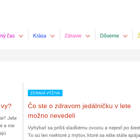
ľný čas
Krása
Zdravie
Dôverne
Ž
ZDRAVÁ VÝŽIVA
 vy?
Čo ste o zdravom jedálničku v lete
možno nevedeli
te? Jete
e a nie
Vyhýbať sa príliš sladkému ovociu a nejesť po šiest
ajú
To sú len niektoré z mýtov, ktoré sa ešte stále spáj