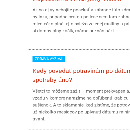
Ak sa aj vy nebojíte posekať v záhrade túto zdr
bylinku, prípadne cestou po lese sem tam zahn
miestečko plné tejto sviežo zelenej rastliny a pr
si domov plný košík, máme pre vás pár t...
ZDRAVÁ VÝŽIVA
Kedy povedať potravinám po dátu
spotreby áno?
Všetci to môžeme zažiť – moment prekvapenia,
vzadu v komore narazíme na obľúbenú krabicu
sušienok. A to sklamanie, keď zistíme, že potrav
už niekoľko mesiacov po uplynutí dátumu mini
trvanl...