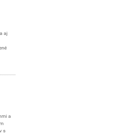
a aj
ené
hmi a
ám
v s