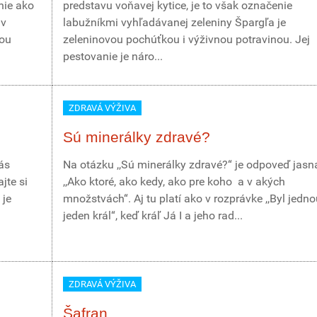
nie ako
predstavu voňavej kytice, je to však označenie
 v
labužníkmi vyhľadávanej zeleniny Špargľa je
jou
zeleninovou pochúťkou i výživnou potravinou. Jej
pestovanie je náro...
ZDRAVÁ VÝŽIVA
Sú minerálky zdravé?
ás
Na otázku ,,Sú minerálky zdravé?“ je odpoveď jasn
jte si
,,Ako ktoré, ako kedy, ako pre koho a v akých
 je
množstvách“. Aj tu platí ako v rozprávke ,,Byl jedn
jeden král“, keď kráľ Já I a jeho rad...
ZDRAVÁ VÝŽIVA
Šafran...