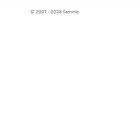
© 2001 - 2026 femme
Ladiaca konzola systému Joomla!
Sedenie
Informácie o profile