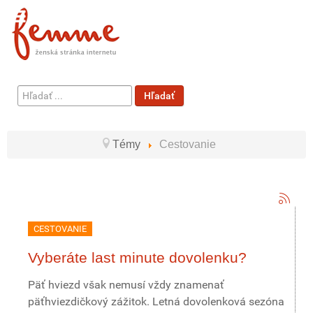
Hľadať
Hľadať
...
Témy
Cestovanie
CESTOVANIE
Vyberáte last minute dovolenku?
Päť hviezd však nemusí vždy znamenať
päťhviezdičkový zážitok. Letná dovolenková sezóna