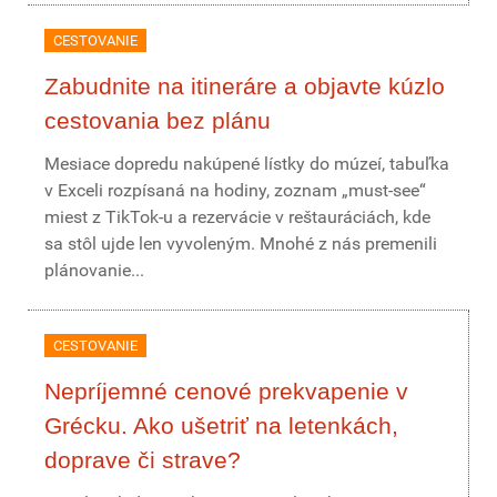
CESTOVANIE
Zabudnite na itineráre a objavte kúzlo
cestovania bez plánu
Mesiace dopredu nakúpené lístky do múzeí, tabuľka
v Exceli rozpísaná na hodiny, zoznam „must-see“
miest z TikTok-u a rezervácie v reštauráciách, kde
sa stôl ujde len vyvoleným. Mnohé z nás premenili
plánovanie...
CESTOVANIE
Nepríjemné cenové prekvapenie v
Grécku. Ako ušetriť na letenkách,
doprave či strave?