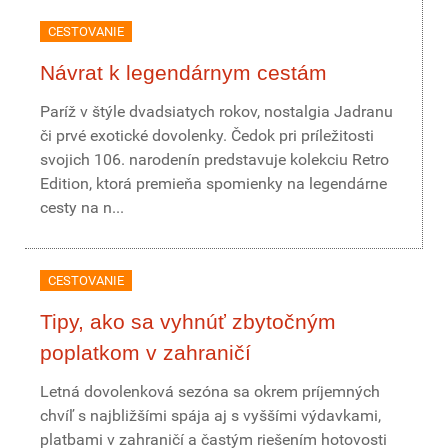
CESTOVANIE
Návrat k legendárnym cestám
Paríž v štýle dvadsiatych rokov, nostalgia Jadranu
či prvé exotické dovolenky. Čedok pri príležitosti
svojich 106. narodenín predstavuje kolekciu Retro
Edition, ktorá premieňa spomienky na legendárne
cesty na n...
CESTOVANIE
Tipy, ako sa vyhnúť zbytočným
poplatkom v zahraničí
Letná dovolenková sezóna sa okrem príjemných
chvíľ s najbližšími spája aj s vyššími výdavkami,
platbami v zahraničí a častým riešením hotovosti