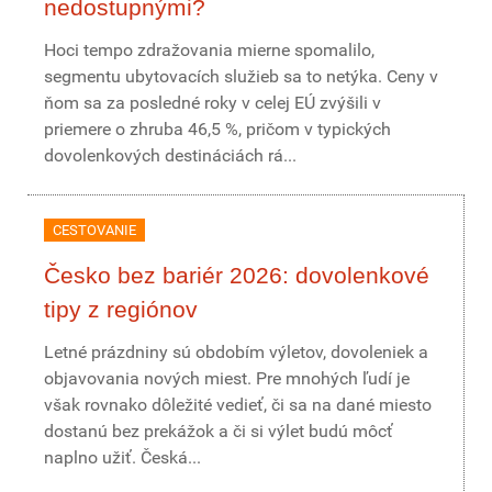
nedostupnými?
Hoci tempo zdražovania mierne spomalilo,
segmentu ubytovacích služieb sa to netýka. Ceny v
ňom sa za posledné roky v celej EÚ zvýšili v
priemere o zhruba 46,5 %, pričom v typických
dovolenkových destináciách rá...
CESTOVANIE
Česko bez bariér 2026: dovolenkové
tipy z regiónov
Letné prázdniny sú obdobím výletov, dovoleniek a
objavovania nových miest. Pre mnohých ľudí je
však rovnako dôležité vedieť, či sa na dané miesto
dostanú bez prekážok a či si výlet budú môcť
naplno užiť. Česká...