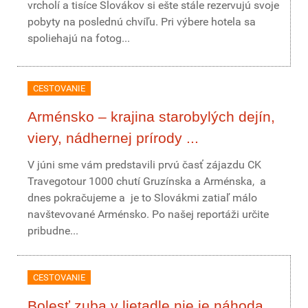
vrcholí a tisíce Slovákov si ešte stále rezervujú svoje
pobyty na poslednú chvíľu. Pri výbere hotela sa
spoliehajú na fotog...
CESTOVANIE
Arménsko – krajina starobylých dejín,
viery, nádhernej prírody ...
V júni sme vám predstavili prvú časť zájazdu CK
Travegotour 1000 chutí Gruzínska a Arménska, a
dnes pokračujeme a je to Slovákmi zatiaľ málo
navštevované Arménsko. Po našej reportáži určite
pribudne...
CESTOVANIE
Bolesť zuba v lietadle nie je náhoda