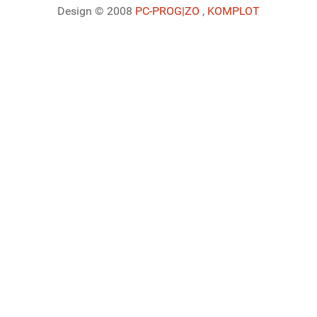
Design © 2008
PC-PROG
|ZO
,
KOMPLOT
Ladiaca konzola systému Joomla!
Sedenie
Informácie o profile
Využitie pamäte