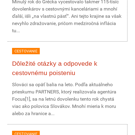
Minulý rok do Grécka vycestovalo takmer 115-tisíc
dovolenkárov s cestovnými kanceláriami a mnohí
ďalší, išli „na vlastnú päsť“. Ani tejto krajine sa však
nevyhlo zdražovanie, pričom medziročná inflácia
tu...
CESTOVANIE
Dôležité otázky a odpovede k
cestovnému poisteniu
Slováci sa opäť balia na leto. Podľa aktuálneho
prieskumu PARTNERS, ktorý realizovala agentúra
Focus[1], sa na letnú dovolenku tento rok chystá
viac ako polovica Slovákov. Mnohí mieria k moru
alebo za hranice a...
CESTOVANIE