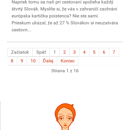
Napriek tomu sa naň pri cestovaní spolieha každý
štvrtý Slovák. Myslíte si, že vás v zahraničí zachráni
európska kartička poistenca? Nie ste sami.
Prieskum ukázal, že až 27 % Slovákov si neuzatvára
cestovn...
Začiatok
Späť
1
2
3
4
5
6
7
8
9
10
Ďalej
Koniec
Strana 1 z 16