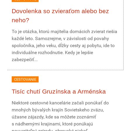
Dovolenka so zvieraťom alebo bez
neho?
To je otázka, ktorú majitelia domácich zvierat riešia
každé leto. Samozrejme, v závislosti od povahy
spoločníka, jeho veku, dĺžky cesty aj pobytu, ide to
individuálne rozhodnutie. Kedy je lepšie
zabezpečiť...
CESTOVANIE
Tisíc chutí Gruzínska a Arménska
Niektoré cestovné kancelárie začali ponúkať do
mnohých bývalých krajín Sovietskeho zväzu,
úžasne zájazdy, kde sa môžete zoznámiť
s nádhernými krajinami, ktoré ponúkajú
neuveriteľnú prírodu, obrovské niekoľ...