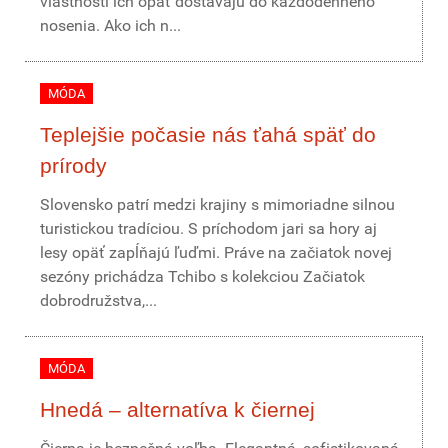
vlastnosti ich opäť dostávajú do každodenného
nosenia. Ako ich n...
MÓDA
Teplejšie počasie nás ťahá späť do
prírody
Slovensko patrí medzi krajiny s mimoriadne silnou
turistickou tradíciou. S príchodom jari sa hory aj
lesy opäť zapĺňajú ľuďmi. Práve na začiatok novej
sezóny prichádza Tchibo s kolekciou Začiatok
dobrodružstva,...
MÓDA
Hnedá – alternatíva k čiernej