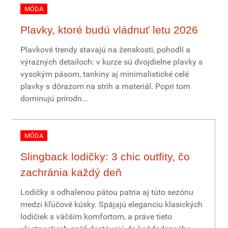
MÓDA
Plavky, ktoré budú vládnuť letu 2026
Plavkové trendy stavajú na ženskosti, pohodlí a
výrazných detailoch: v kurze sú dvojdielne plavky s
vysokým pásom, tankiny aj minimalistické celé
plavky s dôrazom na strih a materiál. Popri tom
dominujú prírodn...
MÓDA
Slingback lodičky: 3 chic outfity, čo
zachránia každý deň
Lodičky s odhalenou pätou patria aj túto sezónu
medzi kľúčové kúsky. Spájajú eleganciu klasických
lodičiek s väčším komfortom, a práve tieto