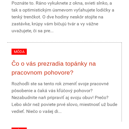
Poznáte to. Ráno vykuknete z okna, svieti slnko, a
tak s optimistickým úsmevom vyťahujete lodičky a
tenký trenčkot. O dve hodiny neskôr stojíte na
zastávke, krúpy vám bičujú tvár a vy vážne
uvažujete, či sa pre...
MÓDA
Čo o vás prezradia topánky na
pracovnom pohovore?
Rozhodli ste sa tento rok zmeniť svoje pracovné
pôsobenie a čaká vás kľúčový pohovor?
Nezabudnite naň pripraviť aj svoju obuv! Prečo?
Lebo skôr než poviete prvé slovo, miestnosť už bude
vedieť. Niečo o vašej di...