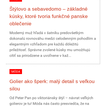
Štýlovo a sebavedomo – základné
kúsky, ktoré tvoria funkčné panske
oblečenie
Moderný muž hľadá v šatníku predovšetkým
dokonalú rovnováhu medzi celodenným pohodlím a
elegantným vzhľadom pre každú dôležitú
príležitosť. Správne zvolené kúsky mu umožňujú
cítiť sa prirodzene a uvoľnene v kaž...
MÓDA
Golier ako šperk: malý detail s veľkou
silou
Od Peter Pan po viktoriánsky štýl – návrat veľkých
golierov je tu! Móda nás často presviedča, že na