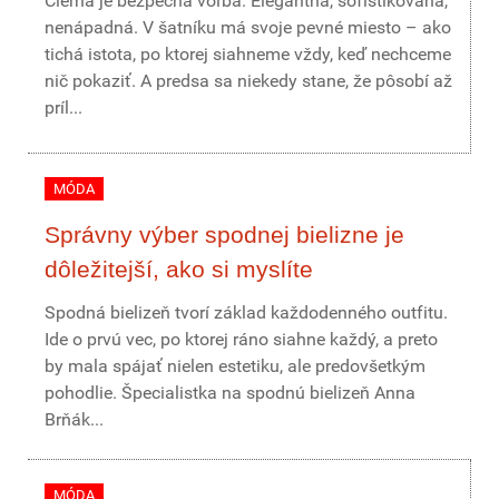
Čierna je bezpečná voľba. Elegantná, sofistikovaná,
nenápadná. V šatníku má svoje pevné miesto – ako
tichá istota, po ktorej siahneme vždy, keď nechceme
nič pokaziť. A predsa sa niekedy stane, že pôsobí až
príl...
MÓDA
Správny výber spodnej bielizne je
dôležitejší, ako si myslíte
Spodná bielizeň tvorí základ každodenného outfitu.
Ide o prvú vec, po ktorej ráno siahne každý, a preto
by mala spájať nielen estetiku, ale predovšetkým
pohodlie. Špecialistka na spodnú bielizeň Anna
Brňák...
MÓDA