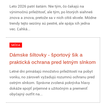
Leto 2026 patrí šatám. Nie tým, čo čakajú na
výnimočnú príležitosť, ale tým, po ktorých siahneš
znova a znova, pretože sa v nich cítiš skvele. Módne
trendy tejto sezóny sú pestré, ale spája ich jedna
vec. Ľahká...
MÓDA
Dámske šiltovky - športový šik a
praktická ochrana pred letným slnkom
Letné dni prinášajú množstvo príležitostí na pobyt
vonku, no zároveň vyžadujú rozumnú ochranu pred
ostrým slnkom. Správne zvolená pokrývka hlavy
dokáže spojiť príjemné s užitočným a premeniť
obyčajný outfit na...