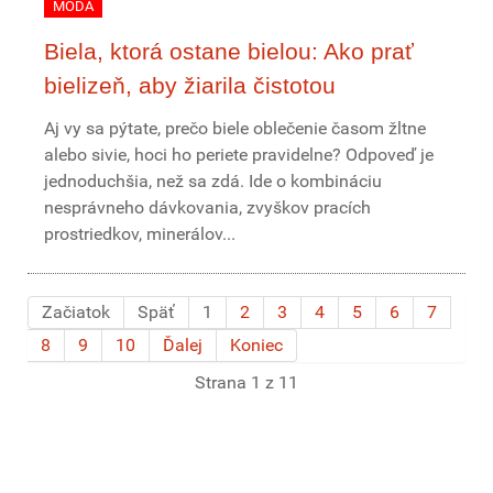
MÓDA
Biela, ktorá ostane bielou: Ako prať
bielizeň, aby žiarila čistotou
Aj vy sa pýtate, prečo biele oblečenie časom žltne
alebo sivie, hoci ho periete pravidelne? Odpoveď je
jednoduchšia, než sa zdá. Ide o kombináciu
nesprávneho dávkovania, zvyškov pracích
prostriedkov, minerálov...
Začiatok
Späť
1
2
3
4
5
6
7
8
9
10
Ďalej
Koniec
Strana 1 z 11