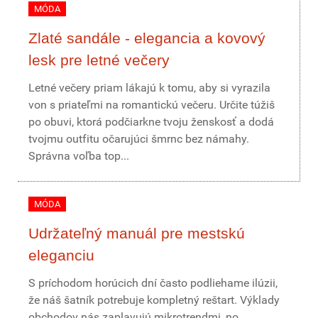
MÓDA
Zlaté sandále - elegancia a kovový
lesk pre letné večery
Letné večery priam lákajú k tomu, aby si vyrazila
von s priateľmi na romantickú večeru. Určite túžiš
po obuvi, ktorá podčiarkne tvoju ženskosť a dodá
tvojmu outfitu očarujúci šmrnc bez námahy.
Správna voľba top...
MÓDA
Udržateľný manuál pre mestskú
eleganciu
S príchodom horúcich dní často podliehame ilúzii,
že náš šatník potrebuje kompletný reštart. Výklady
obchodov nás zaplavujú mikrotrendmi, no