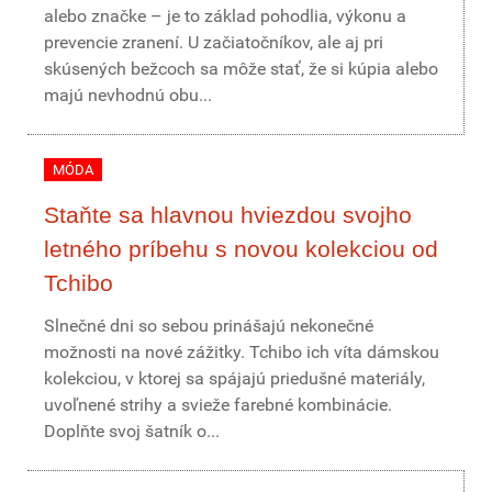
alebo značke – je to základ pohodlia, výkonu a
prevencie zranení. U začiatočníkov, ale aj pri
skúsených bežcoch sa môže stať, že si kúpia alebo
majú nevhodnú obu...
MÓDA
Staňte sa hlavnou hviezdou svojho
letného príbehu s novou kolekciou od
Tchibo
Slnečné dni so sebou prinášajú nekonečné
možnosti na nové zážitky. Tchibo ich víta dámskou
kolekciou, v ktorej sa spájajú priedušné materiály,
uvoľnené strihy a svieže farebné kombinácie.
Doplňte svoj šatník o...