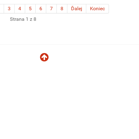
3
4
5
6
7
8
Ďalej
Koniec
Strana 1 z 8