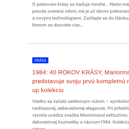
O pestovaní krásy sa traduje mnohé... Niečo má
pravda overená rokmi, iné je už dávno prekona
a novými technológiami. Začítajte sa do článku,
ktorom sa dozviete viac...
KRÁSA
1984: 40 ROKOV KRÁSY, Marionn
predstavuje svoju prvú kompletnú
up kolekciu
Všetko sa začalo saténovým rúžom – symbol
nadčasovej, sebavedomej elegancie. Pri príležito
výročia uvádza značka Marionnaud exkluzívnu 
dekoratívnej kozmetiky s názvom1984. Kolekci
vytvor...