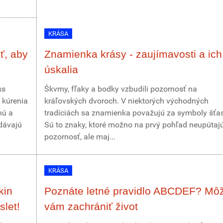
KRÁSA
ť, aby
Znamienka krásy - zaujímavosti a ich
úskalia
ss
Škvrny, fľaky a bodky vzbudili pozornosť na
 kúrenia
kráľovských dvoroch. V niektorých východných
nú a
tradíciách sa znamienka považujú za symboly šťas
dávajú
Sú to znaky, ktoré možno na prvý pohľad neupútaj
pozornosť, ale maj...
KRÁSA
kin
Poznáte letné pravidlo ABCDEF? Mô
slet!
vám zachrániť život