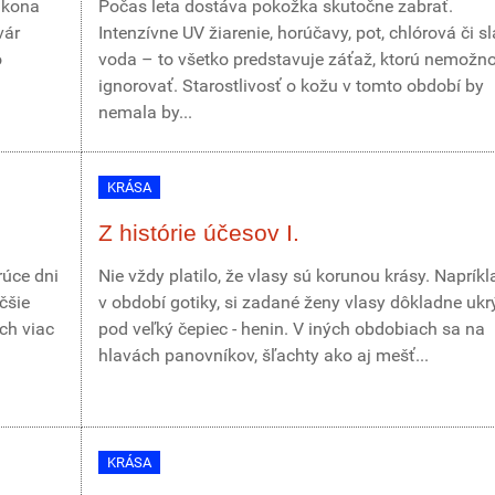
ikona
Počas leta dostáva pokožka skutočne zabrať.
vár
Intenzívne UV žiarenie, horúčavy, pot, chlórová či s
o
voda – to všetko predstavuje záťaž, ktorú nemožn
ignorovať. Starostlivosť o kožu v tomto období by
nemala by...
KRÁSA
Z histórie účesov I.
rúce dni
Nie vždy platilo, že vlasy sú korunou krásy. Napríkl
čšie
v období gotiky, si zadané ženy vlasy dôkladne ukr
ch viac
pod veľký čepiec - henin. V iných obdobiach sa na
hlavách panovníkov, šľachty ako aj mešť...
KRÁSA