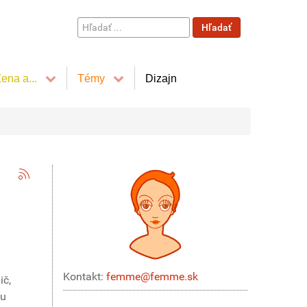
Hľadať
Hľadať
...
ena a...
Témy
Dizajn
Kontakt:
femme@femme.sk
ič,
hu