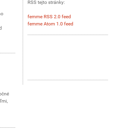
RSS tejto stránky:
no
femme RSS 2.0 feed
femme Atom 1.0 feed
d
 očné
ľmi,