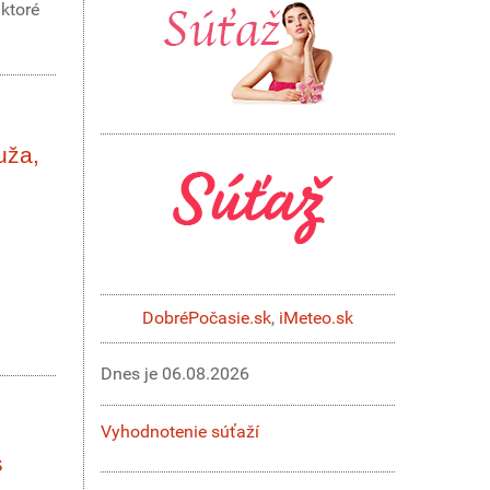
 ktoré
uža,
DobréPočasie.sk
,
iMeteo.sk
Dnes je
06.08.2026
Vyhodnotenie súťaží
s