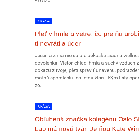
KRÁSA
Pleť v hmle a vetre: čo pre ňu urobi
ti nevrátila úder
Jeseň a zima nie sú pre pokožku žiadna wellne
dovolenka. Vietor, chlad, hmla a suchý vzduch z
dokážu z tvojej pleti spraviť unavenú, podrážde
matnú spomienku na letnú žiaru. Kým listy opa
zo...
KRÁSA
Obľúbená značka kolagénu Oslo S
Lab má novú tvár. Je ňou Kate Win