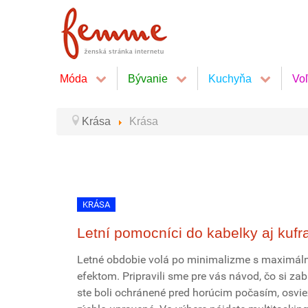
Móda
Bývanie
Kuchyňa
Vo
Krása
Krása
KRÁSA
Letní pomocníci do kabelky aj kufr
Letné obdobie volá po minimalizme s maximá
efektom. Pripravili sme pre vás návod, čo si zab
ste boli ochránené pred horúcim počasím, osvi