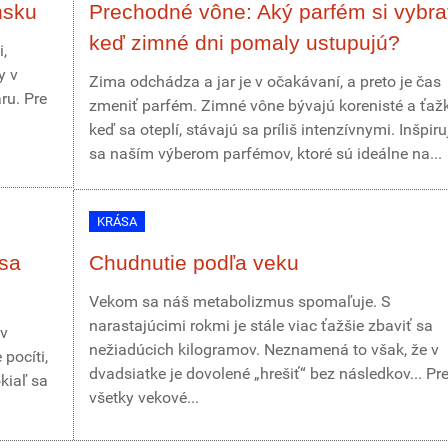
nsku
Prechodné vône: Aký parfém si vybra
keď zimné dni pomaly ustupujú?
,
y v
Zima odchádza a jar je v očakávaní, a preto je čas
ru. Pre
zmeniť parfém. Zimné vône bývajú korenisté a ťažk
keď sa oteplí, stávajú sa príliš intenzívnymi. Inšpiru
sa naším výberom parfémov, ktoré sú ideálne na...
KRÁSA
 sa
Chudnutie podľa veku
Vekom sa náš metabolizmus spomaľuje. S
narastajúcimi rokmi je stále viac ťažšie zbaviť sa
 v
nežiadúcich kilogramov. Neznamená to však, že v
pocíti,
dvadsiatke je dovolené „hrešiť“ bez následkov... Pr
kiaľ sa
všetky vekové...