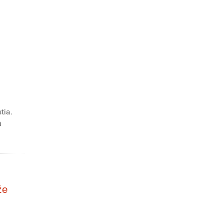
tia.
ú
že