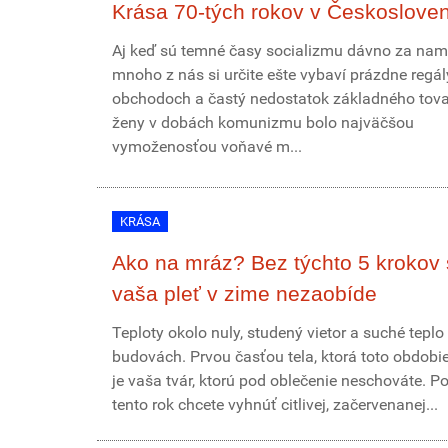
Krása 70-tých rokov v Českoslove
Aj keď sú temné časy socializmu dávno za nami
mnoho z nás si určite ešte vybaví prázdne regál
obchodoch a častý nedostatok základného tova
ženy v dobách komunizmu bolo najväčšou
vymoženosťou voňavé m...
KRÁSA
Ako na mráz? Bez týchto 5 krokov
vaša pleť v zime nezaobíde
Teploty okolo nuly, studený vietor a suché teplo
budovách. Prvou časťou tela, ktorá toto obdobie 
je vaša tvár, ktorú pod oblečenie neschováte. Po
tento rok chcete vyhnúť citlivej, začervenanej...