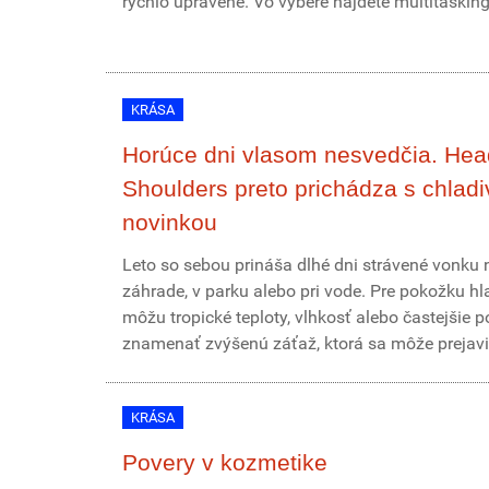
rýchlo upravené. Vo výbere nájdete multitasking
KRÁSA
Horúce dni vlasom nesvedčia. Hea
Shoulders preto prichádza s chlad
novinkou
Leto so sebou prináša dlhé dni strávené vonku 
záhrade, v parku alebo pri vode. Pre pokožku hl
môžu tropické teploty, vlhkosť alebo častejšie p
znamenať zvýšenú záťaž, ktorá sa môže prejaviť 
KRÁSA
Povery v kozmetike