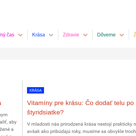
ľný čas
Krása
Zdravie
Dôverne
Ž
KRÁSA
a
Vitamíny pre krásu: Čo dodať telu po
štyridsiatke?
lnym
aliť, aby
V mladosti nás prirodzená krása nestojí prakticky n
ežené a
avšak ako pribúdajú roky, musíme sa obvykle troc