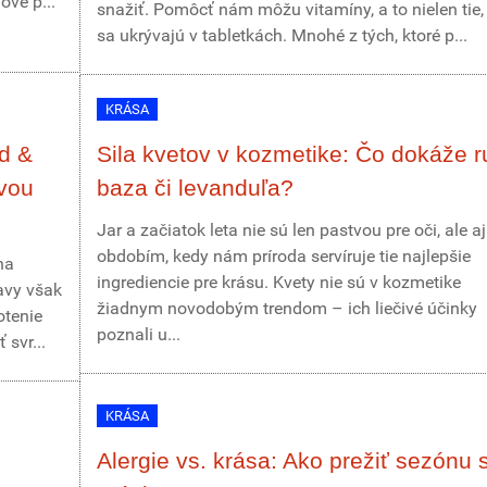
ové p...
snažiť. Pomôcť nám môžu vitamíny, a to nielen tie,
sa ukrývajú v tabletkách. Mnohé z tých, ktoré p...
KRÁSA
d &
Sila kvetov v kozmetike: Čo dokáže r
ivou
baza či levanduľa?
Jar a začiatok leta nie sú len pastvou pre oči, ale aj
obdobím, kedy nám príroda servíruje tie najlepšie
na
ingrediencie pre krásu. Kvety nie sú v kozmetike
avy však
žiadnym novodobým trendom – ich liečivé účinky
otenie
poznali u...
svr...
KRÁSA
Alergie vs. krása: Ako prežiť sezónu 