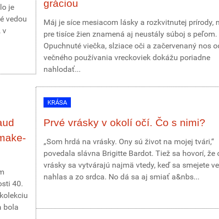
gráciou
lo je
né vedou
Máj je síce mesiacom lásky a rozkvitnutej prírody, 
 v
pre tisíce žien znamená aj neustály súboj s peľom.
Opuchnuté viečka, slziace oči a začervenaný nos o
večného používania vreckoviek dokážu poriadne
nahlodať...
KRÁSA
aud
Prvé vrásky v okolí očí. Čo s nimi?
 make-
„Som hrdá na vrásky. Ony sú život na mojej tvári,“
povedala slávna Brigitte Bardot. Tiež sa hovorí, že
vrásky sa vytvárajú najmä vtedy, keď sa smejete ve
om
nahlas a zo srdca. No dá sa aj smiať a&nbs...
sti 40.
kolekciu
a bola