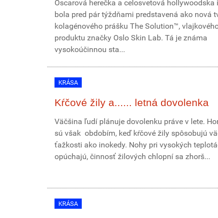
Oscarová herečka a celosvetová hollywoodska 
bola pred pár týždňami predstavená ako nová t
kolagénového prášku The Solution™, vlajkovéh
produktu značky Oslo Skin Lab. Tá je známa
vysokoúčinnou sta...
KRÁSA
Kŕčové žily a...... letná dovolenka
Väčšina ľudí plánuje dovolenku práve v lete. Ho
sú však obdobím, keď kŕčové žily spôsobujú vä
ťažkosti ako inokedy. Nohy pri vysokých teplotá
opúchajú, činnosť žilových chlopní sa zhorš...
KRÁSA