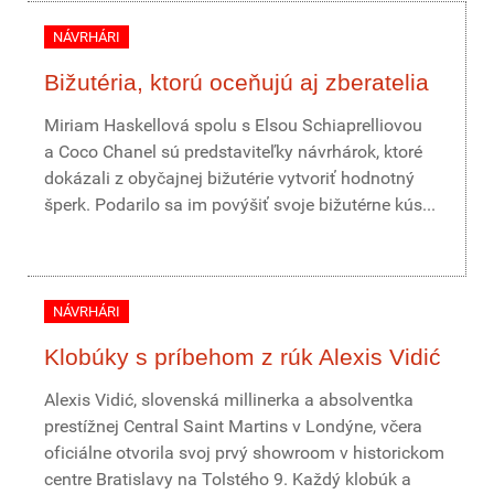
NÁVRHÁRI
Bižutéria, ktorú oceňujú aj zberatelia
Miriam Haskellová spolu s Elsou Schiaprelliovou
a Coco Chanel sú predstaviteľky návrhárok, ktoré
dokázali z obyčajnej bižutérie vytvoriť hodnotný
šperk. Podarilo sa im povýšiť svoje bižutérne kús...
NÁVRHÁRI
Klobúky s príbehom z rúk Alexis Vidić
Alexis Vidić, slovenská millinerka a absolventka
prestížnej Central Saint Martins v Londýne, včera
oficiálne otvorila svoj prvý showroom v historickom
centre Bratislavy na Tolstého 9. Každý klobúk a