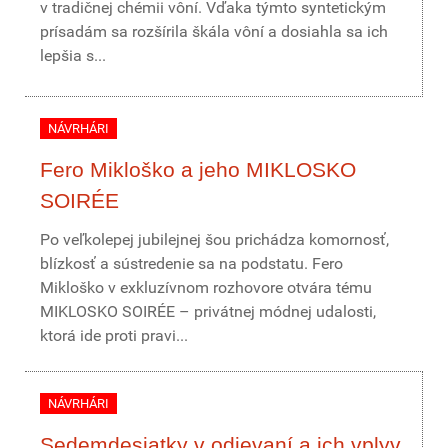
v tradičnej chémii vôní. Vďaka týmto syntetickým
prísadám sa rozšírila škála vôní a dosiahla sa ich
lepšia s...
NÁVRHÁRI
Fero Mikloško a jeho MIKLOSKO
SOIRÉE
Po veľkolepej jubilejnej šou prichádza komornosť,
blízkosť a sústredenie sa na podstatu. Fero
Mikloško v exkluzívnom rozhovore otvára tému
MIKLOSKO SOIRÉE – privátnej módnej udalosti,
ktorá ide proti pravi...
NÁVRHÁRI
Sedemdesiatky v odievaní a ich vplyv