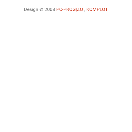
Design © 2008
PC-PROG
|ZO
,
KOMPLOT
Ladiaca konzola systému Joomla!
Sedenie
Informácie o profile