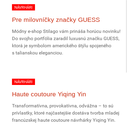
NÁVRHÁRI
Pre milovníčky značky GUESS
Módny e-shop Stilago vám prináša horúcu novinku!
Do svojho portfólia zaradil luxusnú značku GUESS,
ktorá je symbolom amerického štýlu spojeného
s talianskou eleganciou.
NÁVRHÁRI
Haute coutoure Yiqing Yin
Transformatívna, provokatívna, odvážna – to sú
prívlastky, ktoré najčastejšie dostáva tvorba mladej
francúzskej haute coutoure návrhárky Yiqing Yin.