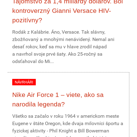
Tajomstvo za 1,4 miliardy dolárov. Bol
kontroverzný Gianni Versace HIV-
pozitívny?
Rodák z Kalábrie. Áno, Versace. Tak slávny,
zbožňovaný a mnohými nenávidený. Nemal ani
desať rokov, keď sa mu v hlave zrodil nápad
a navrhol svoje prvé šaty. Ako 25-ročný sa
odsťahoval do Mi...
NÁVRHÁRI
Nike Air Force 1 – viete, ako sa
narodila legenda?
Všetko sa začalo v roku 1964 v americkom meste
Eugene v štáte Oregon, kde dvaja milovníci športu a
fyzickej aktivity - Phil Knight a Bill Bowerman