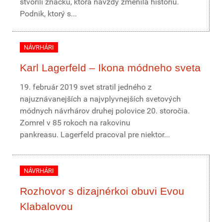
stvorili značku, ktorá navždy zmenila históriu.
Podnik, ktorý s...
NÁVRHÁRI
Karl Lagerfeld – Ikona módneho sveta
19. február 2019 svet stratil jedného z
najuznávanejších a najvplyvnejších svetových
módnych návrhárov druhej polovice 20. storočia.
Zomrel v 85 rokoch na rakovinu
pankreasu. Lagerfeld pracoval pre niektor...
NÁVRHÁRI
Rozhovor s dizajnérkoi obuvi Evou
Klabalovou