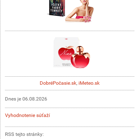
DobréPočasie.sk
,
iMeteo.sk
Dnes je
06.08.2026
Vyhodnotenie súťaží
RSS tejto stránky: