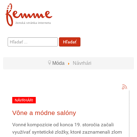
Hľadať
Hľadať
...
Móda
Návrhári
NÁVRHÁRI
Vône a módne salóny
Vonné kompozície od konca 19. storočia začali
využívať syntetické zložky, ktoré zaznamenali zlom