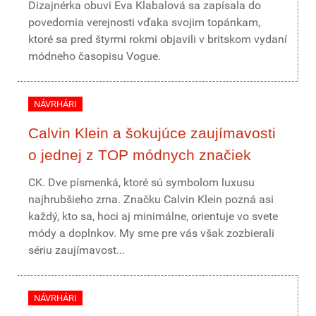
Dizajnérka obuvi Eva Klabalová sa zapísala do
povedomia verejnosti vďaka svojim topánkam,
ktoré sa pred štyrmi rokmi objavili v britskom vydaní
módneho časopisu Vogue.
NÁVRHÁRI
Calvin Klein a šokujúce zaujímavosti
o jednej z TOP módnych značiek
CK. Dve písmenká, ktoré sú symbolom luxusu
najhrubšieho zrna. Značku Calvin Klein pozná asi
každý, kto sa, hoci aj minimálne, orientuje vo svete
módy a doplnkov. My sme pre vás však zozbierali
sériu zaujímavost...
NÁVRHÁRI