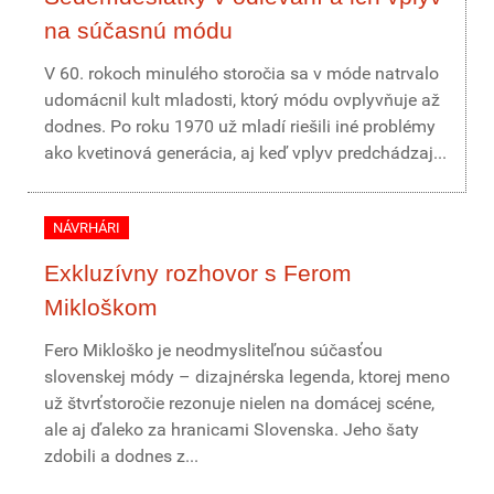
na súčasnú módu
V 60. rokoch minulého storočia sa v móde natrvalo
udomácnil kult mladosti, ktorý módu ovplyvňuje až
dodnes. Po roku 1970 už mladí riešili iné problémy
ako kvetinová generácia, aj keď vplyv predchádzaj...
NÁVRHÁRI
Exkluzívny rozhovor s Ferom
Mikloškom
Fero Mikloško je neodmysliteľnou súčasťou
slovenskej módy – dizajnérska legenda, ktorej meno
už štvrťstoročie rezonuje nielen na domácej scéne,
ale aj ďaleko za hranicami Slovenska. Jeho šaty
zdobili a dodnes z...