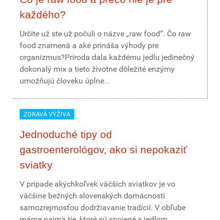
každého?
Určite už ste už počuli o názve „raw food“. Čo raw
food znamená a aké prináša výhody pre
organizmus?Príroda dala každému jedlu jedinečný
dokonalý mix a tieto životne dôležité enzýmy
umožňujú človeku úplne...
ZDRAVÁ VÝŽIVA
Jednoduché tipy od
gastroenterológov, ako si nepokaziť
sviatky
V prípade akýchkoľvek väčších sviatkov je vo
väčšine bežných slovenských domácností
samozrejmosťou dodržiavanie tradícií. V obľube
máme najmä tie, ktoré sú spojené s jedlom.