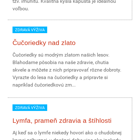
tzv. imunitu. Kvalitná kyslá kapusta je ideálnou
voľbou.
ZDRAVÁ VÝŽIVA
Čučoriedky nad zlato
Čučoriedky sú modrým zlatom našich lesov.
Blahodarne pôsobia na naše zdravie, chutia
skvele a môžete z nich pripravovať rôzne dobroty.
Vyrazte do lesa na čučoriedky a pripravte si
napríklad čučoriedkovú zm...
ZDRAVÁ VÝŽIVA
Lymfa, prameň zdravia a štíhlosti
Aj keď sa o lymfe niekedy hovorí ako o chudobnej