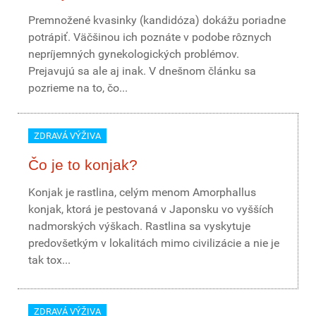
Premnožené kvasinky (kandidóza) dokážu poriadne
potrápiť. Väčšinou ich poznáte v podobe rôznych
nepríjemných gynekologických problémov.
Prejavujú sa ale aj inak. V dnešnom článku sa
pozrieme na to, čo...
ZDRAVÁ VÝŽIVA
Čo je to konjak?
Konjak je rastlina, celým menom Amorphallus
konjak, ktorá je pestovaná v Japonsku vo vyšších
nadmorských výškach. Rastlina sa vyskytuje
predovšetkým v lokalitách mimo civilizácie a nie je
tak tox...
ZDRAVÁ VÝŽIVA