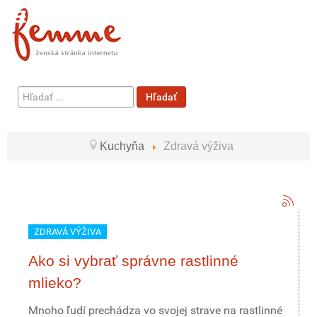
Hľadať
Hľadať
...
Kuchyňa
Zdravá výživa
ZDRAVÁ VÝŽIVA
Ako si vybrať správne rastlinné
mlieko?
Mnoho ľudí prechádza vo svojej strave na rastlinné