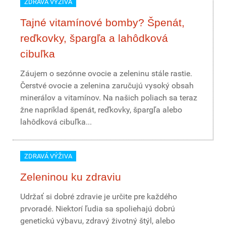
ZDRAVÁ VÝŽIVA
Tajné vitamínové bomby? Špenát,
reďkovky, špargľa a lahôdková
cibuľka
Záujem o sezónne ovocie a zeleninu stále rastie.
Čerstvé ovocie a zelenina zaručujú vysoký obsah
minerálov a vitamínov. Na našich poliach sa teraz
žne napríklad špenát, reďkovky, špargľa alebo
lahôdková cibuľka...
ZDRAVÁ VÝŽIVA
Zeleninou ku zdraviu
Udržať si dobré zdravie je určite pre každého
prvoradé. Niektorí ľudia sa spoliehajú dobrú
genetickú výbavu, zdravý životný štýl, alebo