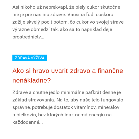
Asi nikoho už neprekvapí, že biely cukor skutočne
nie je pre nás nič zdravé. Väčšina ľudí čoskoro
zažije skvelý pocit potom, čo cukor vo svojej strave
výrazne obmedzí tak, ako sa to napríklad deje
prostredníctv...
ZDRAVÁ VÝŽIVA
Ako si hravo uvariť zdravo a finančne
nenákladne?
Zdravé a chutné jedlo minimálne päťkrát denne je
základ stravovania. Na to, aby naše telo fungovalo
správne, potrebuje dostatok vitamínov, minerálov
a bielkovín, bez ktorých inak nemá energiu na
každodenné...