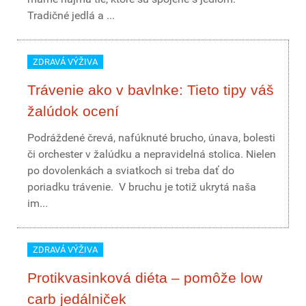
Tradičné jedlá a ...
ZDRAVÁ VÝŽIVA
Trávenie ako v bavlnke: Tieto tipy váš
žalúdok ocení
Podráždené črevá, nafúknuté brucho, únava, bolesti
či orchester v žalúdku a nepravidelná stolica. Nielen
po dovolenkách a sviatkoch si treba dať do
poriadku trávenie. V bruchu je totiž ukrytá naša
im...
ZDRAVÁ VÝŽIVA
Protikvasinková diéta – pomôže low
carb jedálniček