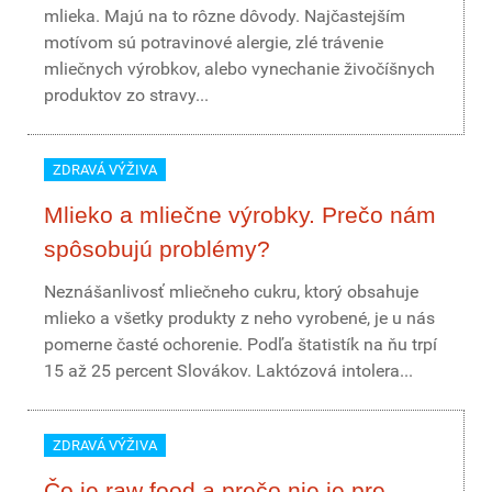
mlieka. Majú na to rôzne dôvody. Najčastejším
motívom sú potravinové alergie, zlé trávenie
mliečnych výrobkov, alebo vynechanie živočíšnych
produktov zo stravy...
ZDRAVÁ VÝŽIVA
Mlieko a mliečne výrobky. Prečo nám
spôsobujú problémy?
Neznášanlivosť mliečneho cukru, ktorý obsahuje
mlieko a všetky produkty z neho vyrobené, je u nás
pomerne časté ochorenie. Podľa štatistík na ňu trpí
15 až 25 percent Slovákov. Laktózová intolera...
ZDRAVÁ VÝŽIVA
Čo je raw food a prečo nie je pre