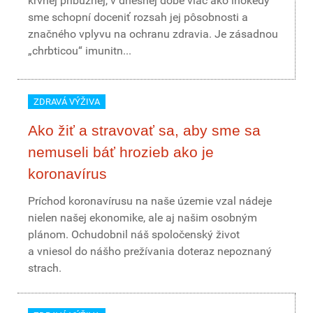
krvnej príbuznej, v dnešnej dobe viac ako inokedy
sme schopní doceniť rozsah jej pôsobnosti a
značného vplyvu na ochranu zdravia. Je zásadnou
„chrbticou“ imunitn...
ZDRAVÁ VÝŽIVA
Ako žiť a stravovať sa, aby sme sa
nemuseli báť hrozieb ako je
koronavírus
Príchod koronavírusu na naše územie vzal nádeje
nielen našej ekonomike, ale aj našim osobným
plánom. Ochudobnil náš spoločenský život
a vniesol do nášho prežívania doteraz nepoznaný
strach.