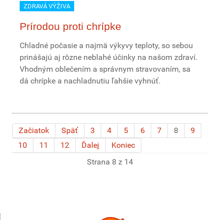
ZDRAVÁ VÝŽIVA
Prírodou proti chrípke
Chladné počasie a najmä výkyvy teploty, so sebou
prinášajú aj rôzne neblahé účinky na našom zdraví.
Vhodným oblečením a správnym stravovaním, sa
dá chrípke a nachladnutiu ľahšie vyhnúť.
Začiatok
Späť
3
4
5
6
7
8
9
10
11
12
Ďalej
Koniec
Strana 8 z 14