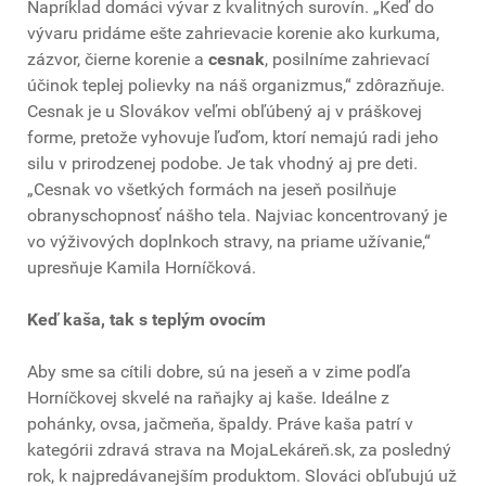
Napríklad domáci vývar z kvalitných surovín. „Keď do
vývaru pridáme ešte zahrievacie korenie ako kurkuma,
zázvor, čierne korenie a
cesnak
, posilníme zahrievací
účinok teplej polievky na náš organizmus,“ zdôrazňuje.
Cesnak je u Slovákov veľmi obľúbený aj v práškovej
forme, pretože vyhovuje ľuďom, ktorí nemajú radi jeho
silu v prirodzenej podobe. Je tak vhodný aj pre deti.
„Cesnak vo všetkých formách na jeseň posilňuje
obranyschopnosť nášho tela. Najviac koncentrovaný je
vo výživových doplnkoch stravy, na priame užívanie,“
upresňuje Kamila Horníčková.
Keď kaša, tak s teplým ovocím
Aby sme sa cítili dobre, sú na jeseň a v zime podľa
Horníčkovej skvelé na raňajky aj kaše. Ideálne z
pohánky, ovsa, jačmeňa, špaldy. Práve kaša patrí v
kategórii zdravá strava na MojaLekáreň.sk, za posledný
rok, k najpredávanejším produktom. Slováci obľubujú už