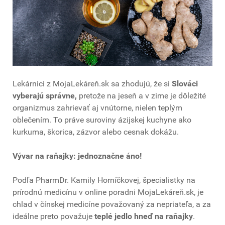
Lekárnici z MojaLekáreň.sk sa zhodujú, že si
Slováci
vyberajú správne,
pretože na jeseň a v zime je dôležité
organizmus zahrievať aj vnútorne, nielen teplým
oblečením. To práve suroviny ázijskej kuchyne ako
kurkuma, škorica, zázvor alebo cesnak dokážu.
Vývar na raňajky: jednoznačne áno!
Podľa PharmDr. Kamily Horníčkovej, špecialistky na
prírodnú medicínu v online poradni MojaLekáreň.sk, je
chlad v čínskej medicíne považovaný za nepriateľa, a za
ideálne preto považuje
teplé jedlo hneď na raňajky
.