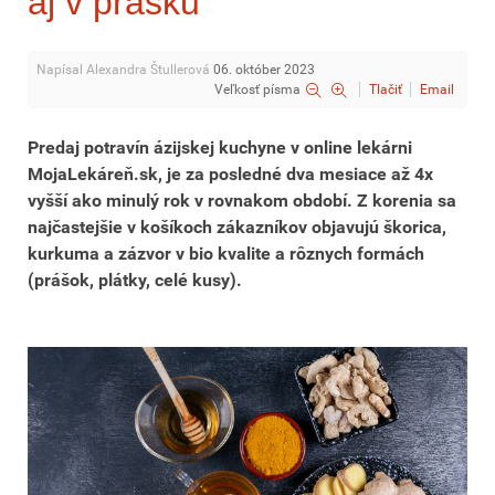
aj v prášku
Napísal Alexandra Štullerová
06. október 2023
Veľkosť písma
Tlačiť
Email
Predaj potravín ázijskej kuchyne v online lekárni
MojaLekáreň.sk, je za posledné dva mesiace až 4x
vyšší ako minulý rok v rovnakom období. Z korenia sa
najčastejšie v košíkoch zákazníkov objavujú škorica,
kurkuma a zázvor v bio kvalite a rôznych formách
(prášok, plátky, celé kusy).