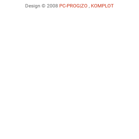
Design © 2008
PC-PROG
|ZO
,
KOMPLOT
Ladiaca konzola systému Joomla!
Sedenie
Informácie o profile
Využitie pamäte