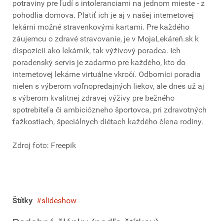
potraviny pre ľudí s intoleranciami na jednom mieste - z
pohodlia domova. Platiť ich je aj v našej internetovej
lekárni možné stravenkovými kartami. Pre každého
záujemcu o zdravé stravovanie, je v MojaLekáreň.sk k
dispozícii ako lekárnik, tak výživový poradca. Ich
poradenský servis je zadarmo pre každého, kto do
internetovej lekárne virtuálne vkročí. Odborníci poradia
nielen s výberom voľnopredajných liekov, ale dnes už aj
s výberom kvalitnej zdravej výživy pre bežného
spotrebiteľa či ambiciózneho športovca, pri zdravotných
ťažkostiach, špeciálnych diétach každého člena rodiny.
Zdroj foto: Freepik
Štítky
slideshow