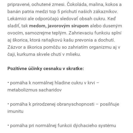
pripravené, ochutené zmesi. Čokoláda, malina, kokos a
banán patria medzi top 5 príchutí našich zákazníkov.
Lekárnici ale odporúčajú sledovať obsah cukru. Keď
sladiť, tak
medom, javorovým sirupom
alebo duseným
ovocím, samozrejme teplým. Zahrievaciu funkciu splní
aj škorica, ktorá raňajkovú kašu prevonia a dochutí.
Zázvor a škorica pomôžu so zahriatím organizmu aj v
čaji, kurkuma skvele chutí v mlieku.
Pozitívne účinky cesnaku v skratke:
• pomáha k normálnej hladine cukru v krvi –
metabolizmus sacharidov
• pomáha k prirodzenej obranyschopnosti – posilňuje
imunitu
• pomáha pri normálnej funkcii dýchacieho systému