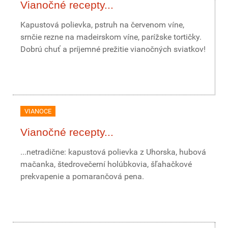
Vianočné recepty...
Kapustová polievka, pstruh na červenom víne,
srnčie rezne na madeirskom víne, parížske tortičky.
Dobrú chuť a príjemné prežitie vianočných sviatkov!
VIANOCE
Vianočné recepty...
...netradične: kapustová polievka z Uhorska, hubová
mačanka, štedrovečerní holúbkovia, šľahačkové
prekvapenie a pomarančová pena.