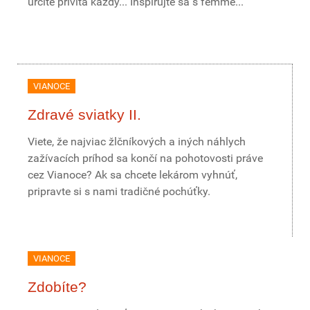
určite privíta každý... Inšpirujte sa s femme...
VIANOCE
Zdravé sviatky II.
Viete, že najviac žlčníkových a iných náhlych
zažívacích príhod sa končí na pohotovosti práve
cez Vianoce? Ak sa chcete lekárom vyhnúť,
pripravte si s nami tradičné pochúťky.
VIANOCE
Zdobíte?