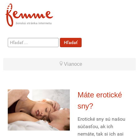
Hľadať
Hľadať
...
Vianoce
Máte erotické
sny?
Erotické sny sú našou
súčasťou, ak ich
nemáte, tak si ich asi