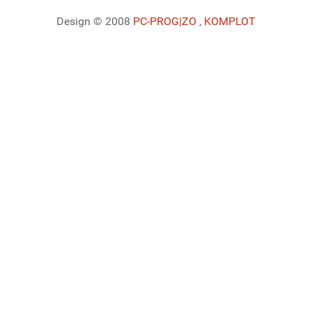
Design © 2008
PC-PROG
|ZO
,
KOMPLOT
Ladiaca konzola systému Joomla!
Sedenie
Informácie o profile