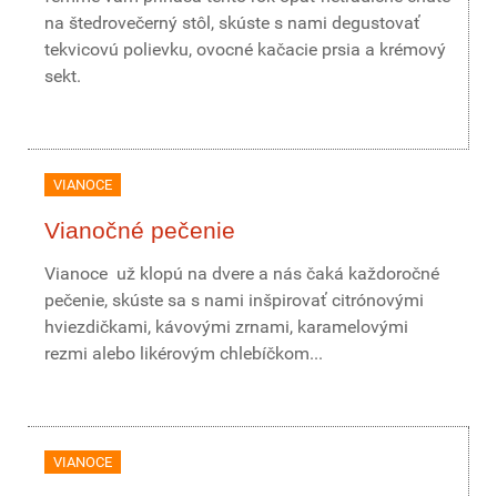
na štedrovečerný stôl, skúste s nami degustovať
tekvicovú polievku, ovocné kačacie prsia a krémový
sekt.
VIANOCE
Vianočné pečenie
Vianoce už klopú na dvere a nás čaká každoročné
pečenie, skúste sa s nami inšpirovať citrónovými
hviezdičkami, kávovými zrnami, karamelovými
rezmi alebo likérovým chlebíčkom...
VIANOCE