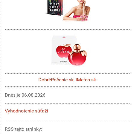
DobréPočasie.sk
,
iMeteo.sk
Dnes je
06.08.2026
Vyhodnotenie súťaží
RSS tejto stránky: