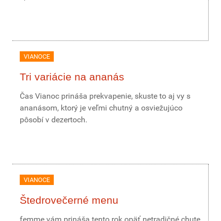
VIANOCE
Tri variácie na ananás
Čas Vianoc prináša prekvapenie, skuste to aj vy s
ananásom, ktorý je veľmi chutný a osviežujúco
pôsobí v dezertoch.
VIANOCE
Štedrovečerné menu
femme vám prináša tento rok opäť netradičné chute