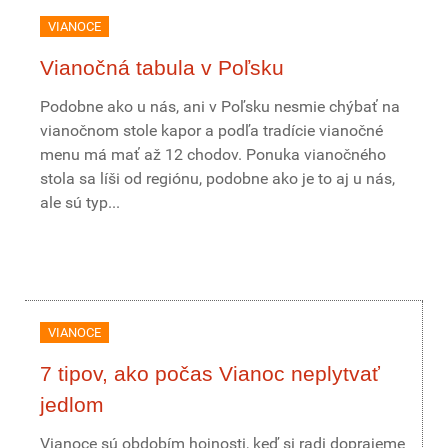
VIANOCE
Vianočná tabula v Poľsku
Podobne ako u nás, ani v Poľsku nesmie chýbať na
vianočnom stole kapor a podľa tradície vianočné
menu má mať až 12 chodov. Ponuka vianočného
stola sa líši od regiónu, podobne ako je to aj u nás,
ale sú typ...
VIANOCE
7 tipov, ako počas Vianoc neplytvať
jedlom
Vianoce sú obdobím hojnosti, keď si radi doprajeme