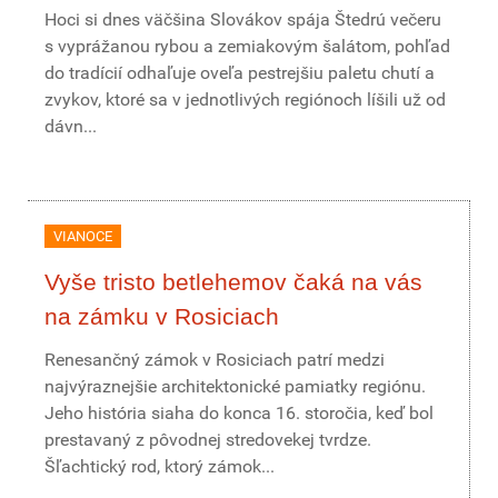
Hoci si dnes väčšina Slovákov spája Štedrú večeru
s vyprážanou rybou a zemiakovým šalátom, pohľad
do tradícií odhaľuje oveľa pestrejšiu paletu chutí a
zvykov, ktoré sa v jednotlivých regiónoch líšili už od
dávn...
VIANOCE
Vyše tristo betlehemov čaká na vás
na zámku v Rosiciach
Renesančný zámok v Rosiciach patrí medzi
najvýraznejšie architektonické pamiatky regiónu.
Jeho história siaha do konca 16. storočia, keď bol
prestavaný z pôvodnej stredovekej tvrdze.
Šľachtický rod, ktorý zámok...