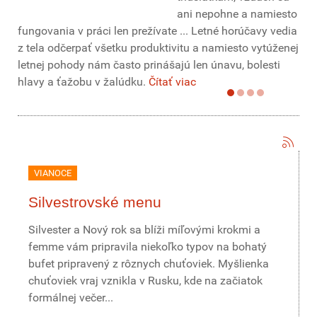
ani nepohne a namiesto
fungovania v práci len prežívate ... Letné horúčavy vedia
z tela odčerpať všetku produktivitu a namiesto vytúženej
letnej pohody nám často prinášajú len únavu, bolesti
hlavy a ťažobu v žalúdku.
Čítať viac
VIANOCE
Silvestrovské menu
Silvester a Nový rok sa blíži míľovými krokmi a
femme vám pripravila niekoľko typov na bohatý
bufet pripravený z rôznych chuťoviek. Myšlienka
chuťoviek vraj vznikla v Rusku, kde na začiatok
formálnej večer...