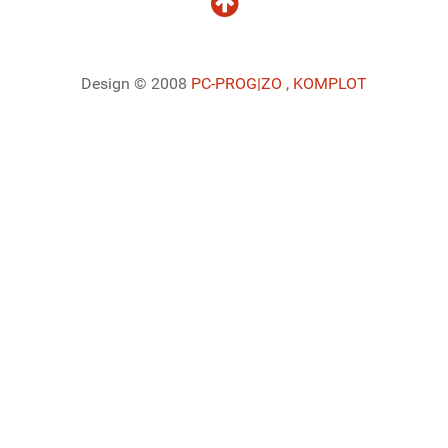
Design © 2008
PC-PROG
|ZO
,
KOMPLOT
Ladiaca konzola systému Joomla!
Sedenie