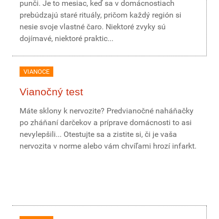
punči. Je to mesiac, keď sa v domácnostiach
prebúdzajú staré rituály, pričom každý región si
nesie svoje vlastné čaro. Niektoré zvyky sú
dojímavé, niektoré praktic...
VIANOCE
Vianočný test
Máte sklony k nervozite? Predvianočné naháňačky
po zháňaní darčekov a príprave domácnosti to asi
nevylepšili... Otestujte sa a zistite si, či je vaša
nervozita v norme alebo vám chvíľami hrozí infarkt.