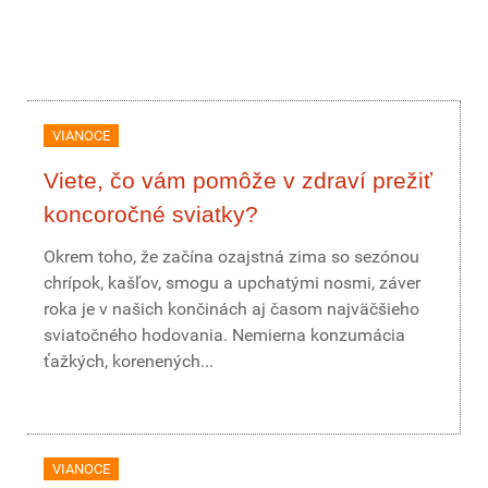
VIANOCE
Viete, čo vám pomôže v zdraví prežiť
koncoročné sviatky?
Okrem toho, že začína ozajstná zima so sezónou
chrípok, kašľov, smogu a upchatými nosmi, záver
roka je v našich končinách aj časom najväčšieho
sviatočného hodovania. Nemierna konzumácia
ťažkých, korenených...
VIANOCE