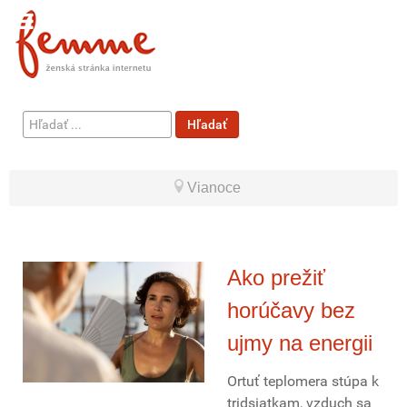
Hľadať
Hľadať
...
Vianoce
Ako prežiť
horúčavy bez
ujmy na energii
Ortuť teplomera stúpa k
tridsiatkam, vzduch sa