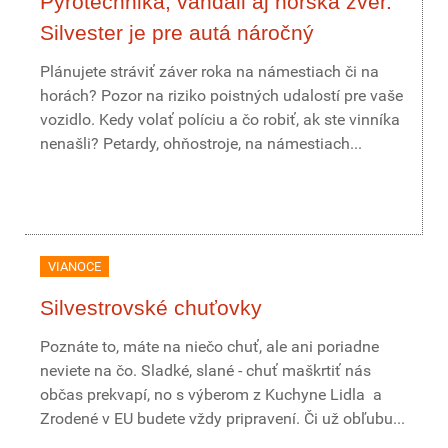
Pyrotechnika, vandali aj horská zver.
Silvester je pre autá náročný
Plánujete stráviť záver roka na námestiach či na
horách? Pozor na riziko poistných udalostí pre vaše
vozidlo. Kedy volať políciu a čo robiť, ak ste vinníka
nenašli? Petardy, ohňostroje, na námestiach...
VIANOCE
Silvestrovské chuťovky
Poznáte to, máte na niečo chuť, ale ani poriadne
neviete na čo. Sladké, slané - chuť maškrtiť nás
občas prekvapí, no s výberom z Kuchyne Lidla a
Zrodené v EU budete vždy pripravení. Či už obľubu...