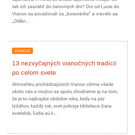
tak ich zasvätiť do čarovných dní? Dni od Lucie do
Vianoc sa považovali za „bosorácke“ a vravelo sa:
„Od&n...
VIANOCE
13 nezvyčajných vianočných tradícií
po celom svete
Atmosféru prichádzajúcich Vianoc cítime všade
okolo nás a možno sa spolu zhodneme aj na tom,
že je to najkrajšie obdobie roka, kedy na pár
týždňov, každý rok, svet pokryje trblietavá žiara
svetielok, ľudia sú k...