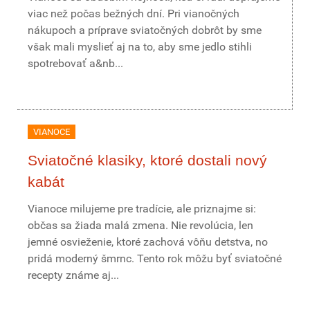
viac než počas bežných dní. Pri vianočných
nákupoch a príprave sviatočných dobrôt by sme
však mali myslieť aj na to, aby sme jedlo stihli
spotrebovať a&nb...
VIANOCE
Sviatočné klasiky, ktoré dostali nový
kabát
Vianoce milujeme pre tradície, ale priznajme si:
občas sa žiada malá zmena. Nie revolúcia, len
jemné osvieženie, ktoré zachová vôňu detstva, no
pridá moderný šmrnc. Tento rok môžu byť sviatočné
recepty známe aj...