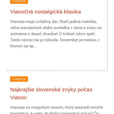
VIANOCE
Vianočná nostalgická klasika
Vianoce majú zvláštny dar. Stačí jediná melódia,
vôňa mandarínok alebo svetielka v okne a zrazu sa
ocitneme o desať, dvadsať či tridsať rokov späť.
Tento návrat nie je náhoda. December je mesiac, v
ktorom sa sp...
VIANOCE
Najkrajšie slovenské zvyky počas
Vianoc
Vianoce sú magickým časom, ktorý prezradí mnohé
tajomstvá. A verte, že drobci tajomstvá milujú! Čo