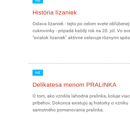
INÉ
História lízaniek
Oslava lízaniek - tejto po celom svete obľúbenej
cukrovinky - pripadá každý rok na 20. júl. Vo sv
"sviatok lízaniek" aktívne oslavuje rôznymi spô
INÉ
Delikatesa menom PRALINKA
O tom, ako vznikla lahodná pralinka, koluje viac
príbehov. Dokonca existujú aj historky o vzniku
samotného pomenovania pralinka.