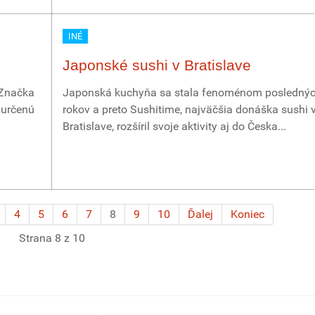
INÉ
Japonské sushi v Bratislave
 Značka
Japonská kuchyňa sa stala fenoménom posledný
 určenú
rokov a preto Sushitime, najväčšia donáška sushi 
Bratislave, rozšíril svoje aktivity aj do Česka...
4
5
6
7
8
9
10
Ďalej
Koniec
Strana 8 z 10