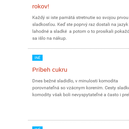
rokov!
Každý si iste pamätá stretnutie so svojou prvou
sladkosťou. Keď ste poprvý raz dostali na jazyk
lahodné a sladké a potom o to prosíkali pokažd
sa išlo na nákup.
INÉ
Príbeh cukru
Dnes bežné sladidlo, v minulosti komodita
porovnateľná so vzácnym korením. Cesty sladk
komodity však boli nevyspytateľné a často i pre