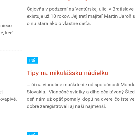
Čajovňa v podzemí na Ventúrskej ulici v Bratislave
existuje už 10 rokov. Jej tretí majiteľ Martin Jaroň 
o ňu stará ako o vlastné dieťa.
 niečo
é, keď
INÉ
Tipy na mikulášsku nádielku
… či na vianočné maškrtenie od spoločnosti Monde
ej
Slovakia. Vianočné sviatky a dlho očakávaný Šted
kvapivé.
deň nám už opäť pomaly klopú na dvere, čo iste ve
dobre zaregistrovali aj naši najmenší.