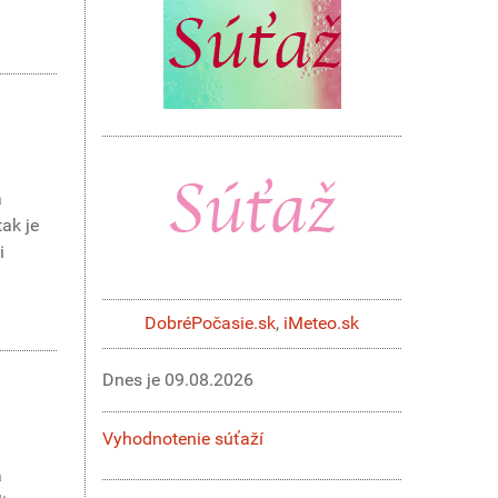
á
ak je
i
DobréPočasie.sk
,
iMeteo.sk
Dnes je
09.08.2026
Vyhodnotenie súťaží
a