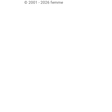
© 2001 - 2026 femme
Ladiaca konzola systému Joomla!
Sedenie
Informácie o profile
Využitie pamäte