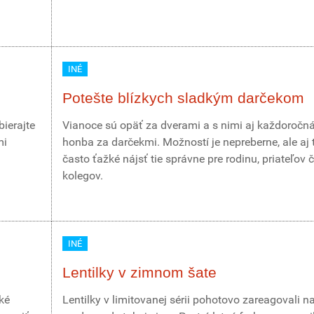
INÉ
Potešte blízkych sladkým darčekom
bierajte
Vianoce sú opäť za dverami a s nimi aj každoročn
mi
honba za darčekmi. Možností je nepreberne, ale aj t
často ťažké nájsť tie správne pre rodinu, priateľov č
kolegov.
INÉ
Lentilky v zimnom šate
ké
Lentilky v limitovanej sérii pohotovo zareagovali n