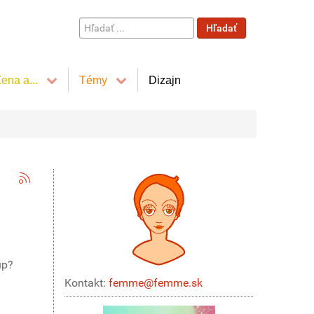
Hľadať
Hľadať
...
ena a...
Témy
Dizajn
up?
Kontakt:
femme@femme.sk