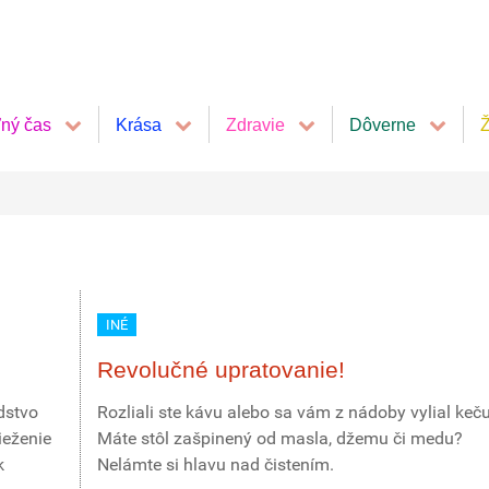
ľný čas
Krása
Zdravie
Dôverne
Ž
INÉ
Revolučné upratovanie!
dstvo
Rozliali ste kávu alebo sa vám z nádoby vylial keč
ieženie
Máte stôl zašpinený od masla, džemu či medu?
k
Nelámte si hlavu nad čistením.