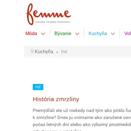
Móda
Bývanie
Kuchyňa
Vo
Kuchyňa
Iné
INÉ
História zmrzliny
Premýšľali ste už niekedy nad tým ako prišlo ľu
k zmrzline? Dnes ju vnímame ako zaručené osv
počas letných dní alebo ako výborný prostriedo