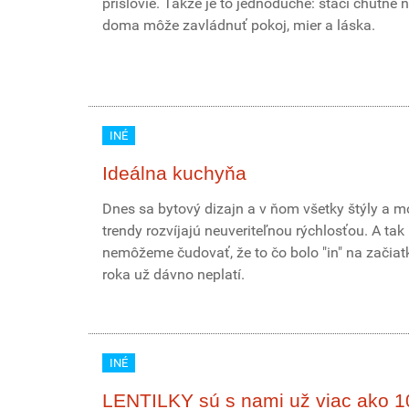
príslovie. Takže je to jednoduché: stačí chutne n
doma môže zavládnuť pokoj, mier a láska.
INÉ
Ideálna kuchyňa
Dnes sa bytový dizajn a v ňom všetky štýly a 
trendy rozvíjajú neuveriteľnou rýchlosťou. A tak
nemôžeme čudovať, že to čo bolo "in" na začiat
roka už dávno neplatí.
INÉ
LENTILKY sú s nami už viac ako 1