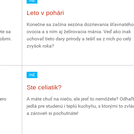
INÉ
Leto v pohári
Konečne sa začína sezóna dozrievania šťavnatého
ete sa
ovocia a s ním aj želírovacia mánia. Veď ako inak
sobmi.
uchovať tieto dary prírody a tešiť sa z nich po celý
zvyšok roka?
INÉ
Ste celiatik?
ero
A máte chuť na niečo, ale jesť to nemôžete? Odhaľ
jedlá pre studenú i teplú kuchyňu, s ktorými to zvl
a zároveň si pochutnáte!