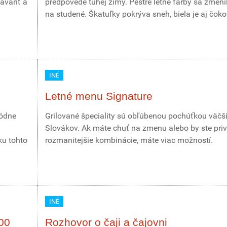
avariť a
predpovede tuhej zimy. Pestré letné farby sa zmenil
na studené. Škatuľky pokrýva sneh, biela je aj čoko
INÉ
Letné menu Signature
módne
Grilované špeciality sú obľúbenou pochúťkou väčš
Slovákov. Ak máte chuť na zmenu alebo by ste priví
ku tohto
rozmanitejšie kombinácie, máte viac možností.
INÉ
00
Rozhovor o čaji a čajovni