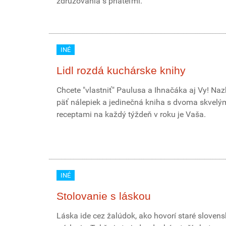
združovania s priateľmi.
INÉ
Lidl rozdá kuchárske knihy
Chcete "vlastniť" Paulusa a Ihnačáka aj Vy! Naz
päť nálepiek a jedinečná kniha s dvoma skvelý
receptami na každý týždeň v roku je Vaša.
INÉ
Stolovanie s láskou
Láska ide cez žalúdok, ako hovorí staré slovens