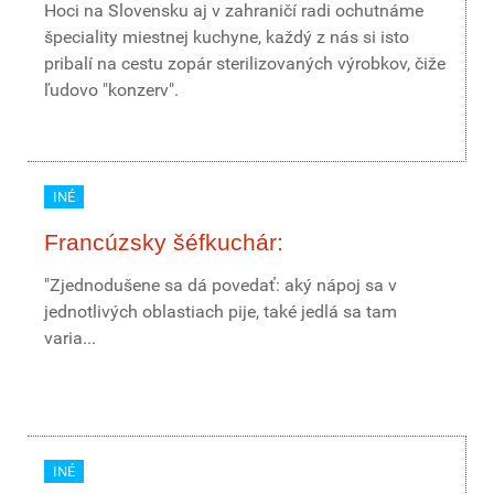
Hoci na Slovensku aj v zahraničí radi ochutnáme
špeciality miestnej kuchyne, každý z nás si isto
pribalí na cestu zopár sterilizovaných výrobkov, čiže
ľudovo "konzerv".
INÉ
Francúzsky šéfkuchár:
"Zjednodušene sa dá povedať: aký nápoj sa v
jednotlivých oblastiach pije, také jedlá sa tam
varia...
INÉ