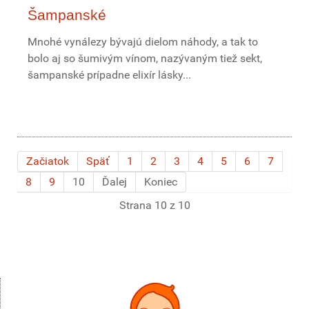
Šampanské
Mnohé vynálezy bývajú dielom náhody, a tak to
bolo aj so šumivým vínom, nazývaným tiež sekt,
šampanské prípadne elixír lásky...
Začiatok
Späť
1
2
3
4
5
6
7
8
9
10
Ďalej
Koniec
Strana 10 z 10