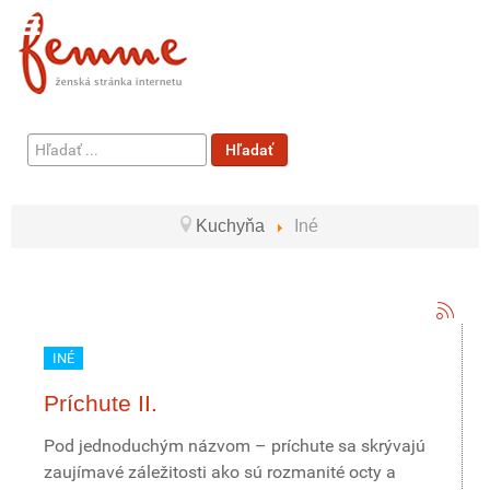
Hľadať
Hľadať
...
Kuchyňa
Iné
INÉ
Príchute II.
Pod jednoduchým názvom – príchute sa skrývajú
zaujímavé záležitosti ako sú rozmanité octy a