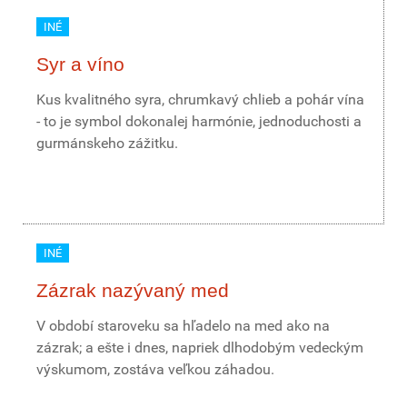
INÉ
Syr a víno
Kus kvalitného syra, chrumkavý chlieb a pohár vína
- to je symbol dokonalej harmónie, jednoduchosti a
gurmánskeho zážitku.
INÉ
Zázrak nazývaný med
V období staroveku sa hľadelo na med ako na
zázrak; a ešte i dnes, napriek dlhodobým vedeckým
výskumom, zostáva veľkou záhadou.