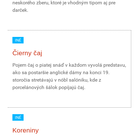
neskorého zberu, ktoré je vhodným tipom aj pre
darček.
INÉ
Čierny čaj
Pojem čaj o piatej snáď v každom vyvolá predstavu,
ako sa postaršie anglické dámy na konci 19.
storočia stretávajú v nóbl salóniku, kde z
porcelánových šálok popíjajú čaj.
INÉ
Koreniny