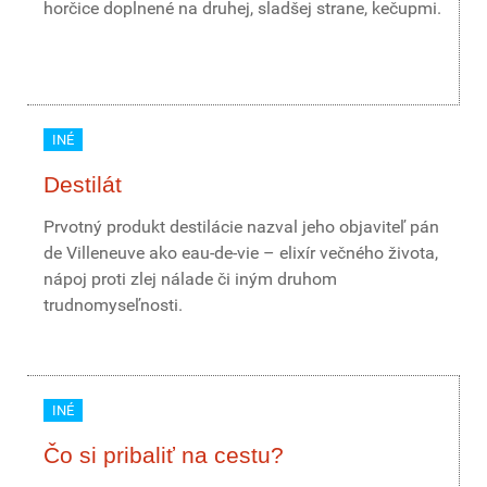
horčice doplnené na druhej, sladšej strane, kečupmi.
INÉ
Destilát
Prvotný produkt destilácie nazval jeho objaviteľ pán
de Villeneuve ako eau-de-vie – elixír večného života,
nápoj proti zlej nálade či iným druhom
trudnomyseľnosti.
INÉ
Čo si pribaliť na cestu?