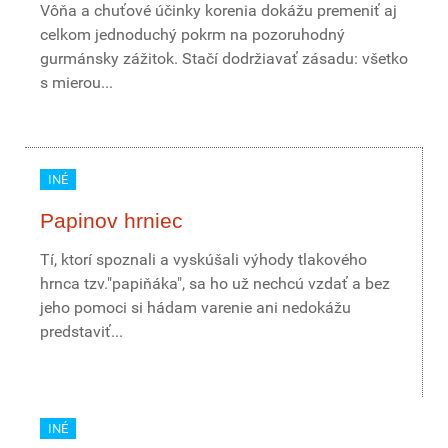
Vôňa a chuťové účinky korenia dokážu premeniť aj
celkom jednoduchý pokrm na pozoruhodný
gurmánsky zážitok. Stačí dodržiavať zásadu: všetko
s mierou...
INÉ
Papinov hrniec
Tí, ktorí spoznali a vyskúšali výhody tlakového
hrnca tzv."papiňáka", sa ho už nechcú vzdať a bez
jeho pomoci si hádam varenie ani nedokážu
predstaviť...
INÉ