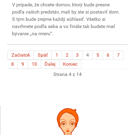
V prípade, že chcete domov, ktorý bude presne
podľa vašich predstáv, mali by ste si postaviť dom.
S tým bude zrejme každý súhlasiť. Všetko si
navrhnete podľa seba a vo finále tak budete mať
bývanie „na mieru“.
Začiatok
Späť
1
2
3
4
5
6
7
8
9
10
Ďalej
Koniec
Strana 4 z 14