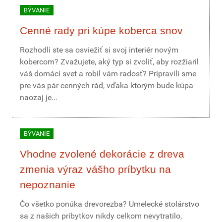
BÝVANIE
Cenné rady pri kúpe koberca snov
Rozhodli ste sa osviežiť si svoj interiér novým
kobercom? Zvažujete, aký typ si zvoliť, aby rozžiaril
váš domáci svet a robil vám radosť? Pripravili sme
pre vás pár cenných rád, vďaka ktorým bude kúpa
naozaj je...
BÝVANIE
Vhodne zvolené dekorácie z dreva
zmenia výraz vášho príbytku na
nepoznanie
Čo všetko ponúka drevorezba? Umelecké stolárstvo
sa z našich príbytkov nikdy celkom nevytratilo,