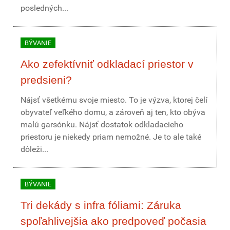
posledných...
BÝVANIE
Ako zefektívniť odkladací priestor v
predsieni?
Nájsť všetkému svoje miesto. To je výzva, ktorej čelí
obyvateľ veľkého domu, a zároveň aj ten, kto obýva
malú garsónku. Nájsť dostatok odkladacieho
priestoru je niekedy priam nemožné. Je to ale také
dôleži...
BÝVANIE
Tri dekády s infra fóliami: Záruka
spoľahlivejšia ako predpoveď počasia