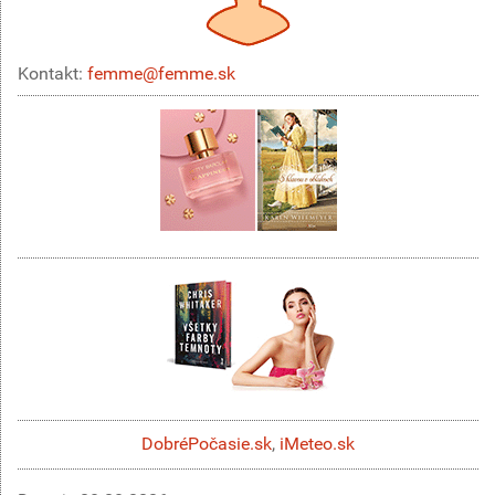
Kontakt:
femme@femme.sk
DobréPočasie.sk
,
iMeteo.sk