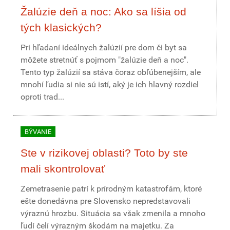
Žalúzie deň a noc: Ako sa líšia od
tých klasických?
Pri hľadaní ideálnych žalúzií pre dom či byt sa
môžete stretnúť s pojmom "žalúzie deň a noc".
Tento typ žalúzií sa stáva čoraz obľúbenejším, ale
mnohí ľudia si nie sú istí, aký je ich hlavný rozdiel
oproti trad...
BÝVANIE
Ste v rizikovej oblasti? Toto by ste
mali skontrolovať
Zemetrasenie patrí k prírodným katastrofám, ktoré
ešte donedávna pre Slovensko nepredstavovali
výraznú hrozbu. Situácia sa však zmenila a mnoho
ľudí čelí výrazným škodám na majetku. Za