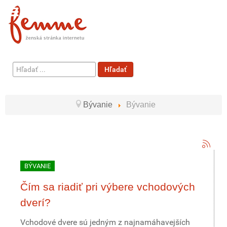
Hľadať
Hľadať
...
Bývanie
Bývanie
BÝVANIE
Čím sa riadiť pri výbere vchodových
dverí?
Vchodové dvere sú jedným z najnamáhavejších