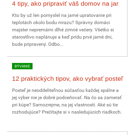
4 tipy, ako pripraviť váš domov na jar
Kto by už len pomyslel na jarné upratovanie pri
teplotách okolo bodu mrazu? Správny domáci
majster nepremárni dlhé zimné večery. Všetko si
starostlivo naplánuje a keď prídu prvé jarné dni,
bude pripravený. Odbo...
BÝVANIE
12 praktických tipov, ako vybrať posteľ
Posteľ je neoddeliteľnou súčasťou každej spálne a
jej výber nie je dobré podceňovať. Na čo sa zamerať
pri kúpe? Samozrejme, na jej vlastnosti. Aké sú tie
rozhodujúce? Prečítajte si v nasledujúcich riadkoch.