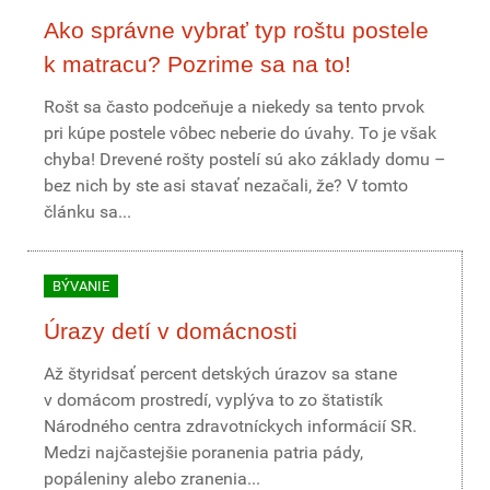
Ako správne vybrať typ roštu postele
k matracu? Pozrime sa na to!
Rošt sa často podceňuje a niekedy sa tento prvok
pri kúpe postele vôbec neberie do úvahy. To je však
chyba! Drevené rošty postelí sú ako základy domu –
bez nich by ste asi stavať nezačali, že? V tomto
článku sa...
BÝVANIE
Úrazy detí v domácnosti
Až štyridsať percent detských úrazov sa stane
v domácom prostredí, vyplýva to zo štatistík
Národného centra zdravotníckych informácií SR.
Medzi najčastejšie poranenia patria pády,
popáleniny alebo zranenia...