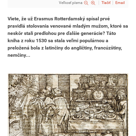
Veľkosť písma
Tlačiť
Email
Viete, že už Erasmus Rotterdamský spísal prvé
pravidlá stolovania venované mladým mužom, ktoré sa
neskôr stali predlohou pre ďalšie generácie? Táto
kniha z roku 1530 sa stala veľmi populárnou a
preložená bola z latinčiny do angličtiny, francúzštiny,
nemčiny...