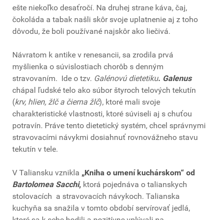
ešte niekoľko desaťročí. Na druhej strane káva, čaj,
čokoláda a tabak našli skôr svoje uplatnenie aj z toho
dôvodu, že boli používané najskôr ako liečivá.
Návratom k antike v renesancii, sa zrodila prvá
myšlienka o súvislostiach chorôb s denným
stravovaním. Ide o tzv.
Galénovú dietetiku
.
Galenus
chápal ľudské telo ako súbor štyroch telových tekutín
(
krv, hlien, žlč a čierna žlč
), ktoré mali svoje
charakteristické vlastnosti, ktoré súviseli aj s chuťou
potravín. Práve tento dietetický systém, chcel správnymi
stravovacími návykmi dosiahnuť rovnovážneho stavu
tekutín v tele.
V Taliansku vznikla
„Kniha o umení kuchárskom“ od
Bartolomea Sacchi
,
ktorá pojednáva o talianskych
stolovacích a stravovacích návykoch. Talianska
kuchyňa sa snažila v tomto období servírovať jedlá,
ktoré sa k sebe hodili a pozitívne vplývali na