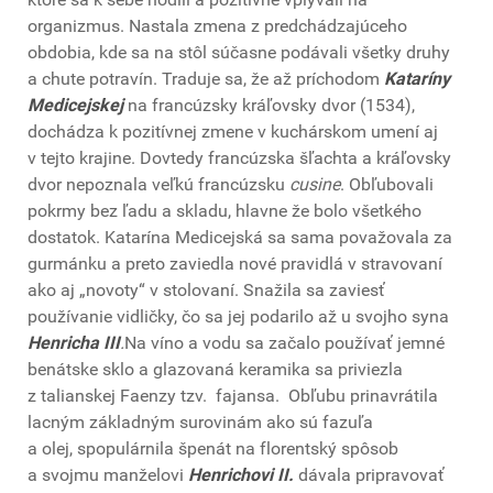
organizmus. Nastala zmena z predchádzajúceho
obdobia, kde sa na stôl súčasne podávali všetky druhy
a chute potravín. Traduje sa, že až príchodom
Kataríny
Medicejskej
na francúzsky kráľovsky dvor (1534),
dochádza k pozitívnej zmene v kuchárskom umení aj
v tejto krajine. Dovtedy francúzska šľachta a kráľovsky
dvor nepoznala veľkú francúzsku
cusine
. Obľubovali
pokrmy bez ľadu a skladu, hlavne že bolo všetkého
dostatok. Katarína Medicejská sa sama považovala za
gurmánku a preto zaviedla nové pravidlá v stravovaní
ako aj „novoty“ v stolovaní. Snažila sa zaviesť
používanie vidličky, čo sa jej podarilo až u svojho syna
Henricha III
.
Na víno a vodu sa začalo používať jemné
benátske sklo a glazovaná keramika sa priviezla
z talianskej Faenzy tzv. fajansa. Obľubu prinavrátila
lacným základným surovinám ako sú fazuľa
a olej, spopulárnila špenát na florentský spôsob
a svojmu manželovi
Henrichovi II.
dávala pripravovať