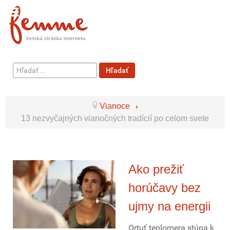
Hľadať
Hľadať
...
Vianoce
13 nezvyčajných vianočných tradícií po celom svete
Ako prežiť
horúčavy bez
ujmy na energii
Ortuť teplomera stúpa k