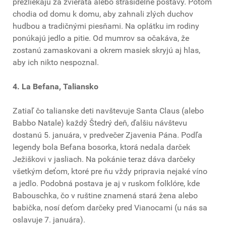
prezliekajú za zvieratá alebo strašidelné postavy. Potom
chodia od domu k domu, aby zahnali zlých duchov
hudbou a tradičnými piesňami. Na oplátku im rodiny
ponúkajú jedlo a pitie. Od mumrov sa očakáva, že
zostanú zamaskovani a okrem masiek skryjú aj hlas,
aby ich nikto nespoznal.
4. La Befana, Taliansko
Zatiaľ čo talianske deti navštevuje Santa Claus (alebo
Babbo Natale) každý Štedrý deň, ďalšiu návštevu
dostanú 5. januára, v predvečer Zjavenia Pána. Podľa
legendy bola Befana bosorka, ktorá nedala darček
Ježiškovi v jasliach. Na pokánie teraz dáva darčeky
všetkým deťom, ktoré pre ňu vždy pripravia nejaké víno
a jedlo. Podobná postava je aj v ruskom folklóre, kde
Babouschka, čo v ruštine znamená stará žena alebo
babička, nosí deťom darčeky pred Vianocami (u nás sa
oslavuje 7. januára).