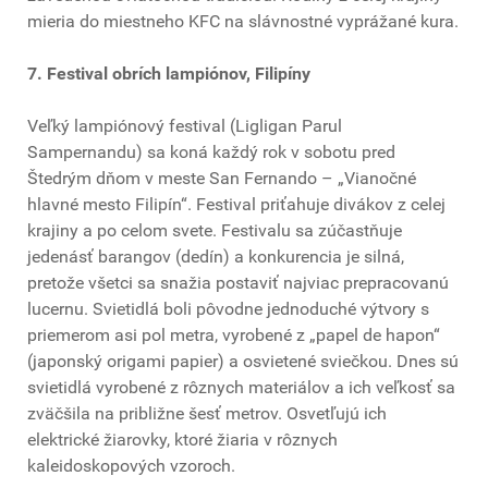
mieria do miestneho KFC na slávnostné vyprážané kura.
7. Festival obrích lampiónov, Filipíny
Veľký lampiónový festival (Ligligan Parul
Sampernandu) sa koná každý rok v sobotu pred
Štedrým dňom v meste San Fernando – „Vianočné
hlavné mesto Filipín“. Festival priťahuje divákov z celej
krajiny a po celom svete. Festivalu sa zúčastňuje
jedenásť barangov (dedín) a konkurencia je silná,
pretože všetci sa snažia postaviť najviac prepracovanú
lucernu. Svietidlá boli pôvodne jednoduché výtvory s
priemerom asi pol metra, vyrobené z „papel de hapon“
(japonský origami papier) a osvietené sviečkou. Dnes sú
svietidlá vyrobené z rôznych materiálov a ich veľkosť sa
zväčšila na približne šesť metrov. Osvetľujú ich
elektrické žiarovky, ktoré žiaria v rôznych
kaleidoskopových vzoroch.