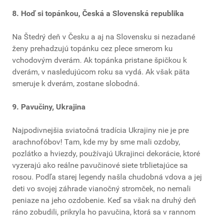
8. Hoď si topánkou, Česká a Slovenská republika
Na Štedrý deň v Česku a aj na Slovensku si nezadané
ženy prehadzujú topánku cez plece smerom ku
vchodovým dverám. Ak topánka pristane špičkou k
dverám, v nasledujúcom roku sa vydá. Ak však päta
smeruje k dverám, zostane slobodná.
9. Pavučiny, Ukrajina
Najpodivnejšia sviatočná tradícia Ukrajiny nie je pre
arachnofóbov! Tam, kde my by sme mali ozdoby,
pozlátko a hviezdy, používajú Ukrajinci dekorácie, ktoré
vyzerajú ako reálne pavučinové siete trblietajúce sa
rosou. Podľa starej legendy našla chudobná vdova a jej
deti vo svojej záhrade vianočný stromček, no nemali
peniaze na jeho ozdobenie. Keď sa však na druhý deň
ráno zobudili, prikryla ho pavučina, ktorá sa v rannom