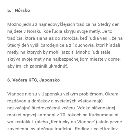
5. , Nórsko
Možno jednu z najneobvyklejších tradícií na Štedrý deň
nájdete v Nórsku, kde ľudia skryjú svoje metly. Je to
tradícia, ktorá siaha až do storočia, keď ľudia verili, že na
Štedrý deň vyšli čarodejnice a zlí duchovia, ktorí hľadali
metly, na ktorých by mohli jazdiť. Mnoho ľudí stále
skrýva svoje metly na najbezpečnejšom mieste v dome,
aby im ich zabránili ukradnúť.
6. Večera KFC, Japonsko
Vianoce nie sú v Japonsku veľkým problémom. Okrem
rozdávania darčekov a svetelných výstav majú
nezvyčajnú štedrovečernú večeru. Vďaka slávnostnej
marketingovej kampani v 70. rokoch sa Kurisumasu ni
wa kentakkii (alebo „Kentucky na Vianoce“) stalo pevne
zavedenou sviatočnou tradíciou. Rodiny z celej krajiny