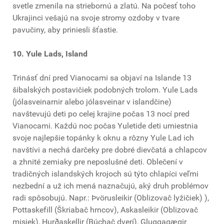
svetle zmenila na striebornú a zlatú. Na počesť toho
Ukrajinci vešajú na svoje stromy ozdoby v tvare
pavučiny, aby priniesli šťastie.
10. Yule Lads, Island
Trinásť dní pred Vianocami sa objaví na Islande 13
šibalských postavičiek podobných trolom. Yule Lads
(jólasveinarnir alebo jólasveinar v islandčine)
navštevujú deti po celej krajine počas 13 nocí pred
Vianocami. Každú noc počas Yuletide deti umiestnia
svoje najlepšie topánky k oknu a rôzny Yule Lad ich
navštívi a nechá darčeky pre dobré dievčatá a chlapcov
a zhnité zemiaky pre neposlušné deti. Oblečení v
tradičných islandských krojoch sú týto chlapíci veľmi
nezbední a už ich mená naznačujú, aký druh problémov
radi spôsobujú. Napr.: Þvörusleikir (Oblizovač lyžičiek) ),
Pottaskefill (Škriabač hrncov), Askasleikir (Oblizovač
misiek), Hurðaskellir (Búchač dverí), Gluggagægir