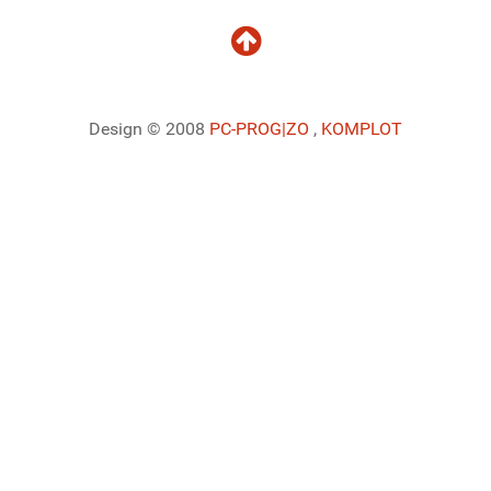
Design © 2008
PC-PROG
|ZO
,
KOMPLOT
Ladiaca konzola systému Joomla!