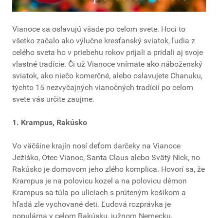
Vianoce sa oslavujú všade po celom svete. Hoci to
všetko začalo ako výlučne kresťanský sviatok, ľudia z
celého sveta ho v priebehu rokov prijali a pridali aj svoje
vlastné tradície. Či už Vianoce vnímate ako náboženský
sviatok, ako niečo komerčné, alebo oslavujete Chanuku,
týchto 15 nezvyčajných vianočných tradícií po celom
svete vás určite zaujme.
1. Krampus, Rakúsko
Vo väčšine krajín nosí deťom darčeky na Vianoce
Ježiško, Otec Vianoc, Santa Claus alebo Svätý Nick, no
Rakúsko je domovom jeho zlého komplica. Hovorí sa, že
Krampus je na polovicu kozel a na polovicu démon
Krampus sa túla po uliciach s prúteným košíkom a
hľadá zle vychované deti. Ľudová rozprávka je
populárna v celom Rakúsku, južnom Nemecku,