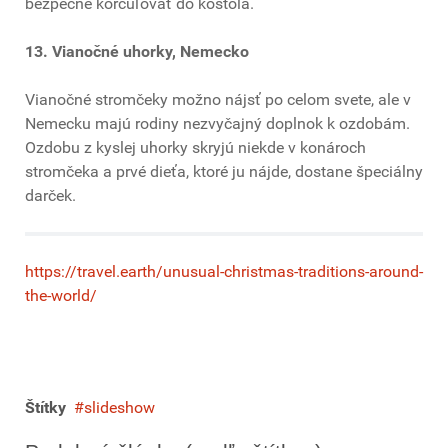
bezpečne korčuľovať do kostola.
13. Vianočné uhorky, Nemecko
Vianočné stromčeky možno nájsť po celom svete, ale v
Nemecku majú rodiny nezvyčajný doplnok k ozdobám.
Ozdobu z kyslej uhorky skryjú niekde v konároch
stromčeka a prvé dieťa, ktoré ju nájde, dostane špeciálny
darček.
https://travel.earth/unusual-christmas-traditions-around-
the-world/
Štítky
slideshow