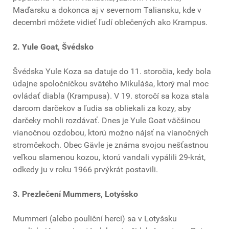
Maďarsku a dokonca aj v severnom Taliansku, kde v
decembri môžete vidieť ľudí oblečených ako Krampus.
2. Yule Goat, Švédsko
Švédska Yule Koza sa datuje do 11. storočia, kedy bola
údajne spoločníčkou svätého Mikuláša, ktorý mal moc
ovládať diabla (Krampusa). V 19. storočí sa koza stala
darcom darčekov a ľudia sa obliekali za kozy, aby
darčeky mohli rozdávať. Dnes je Yule Goat väčšinou
vianočnou ozdobou, ktorú možno nájsť na vianočných
stromčekoch. Obec Gävle je známa svojou nešťastnou
veľkou slamenou kozou, ktorú vandali vypálili 29-krát,
odkedy ju v roku 1966 prvýkrát postavili.
3. Prezlečení Mummers, Lotyšsko
Mummeri (alebo pouliční herci) sa v Lotyšsku