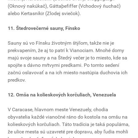
(Oknový nakúkač), Gáttaþefiffer (Vchodový ňuchač)
alebo Kertasníkir (Zlodej sviečok).
11. Štedrovečerné sauny, Fínsko
Sauny sú vo Fínsku životným štýlom, takže nie je
prekvapením, že aj to patrí k Vianociam. Mnohé domy
majú svoje sauny a na Štedrý večer je to miesto, kde sa
spojíte s dávno mŕtvymi predkami. Po tomto sedení
začnú oslavovať a na ich miesto nastúpia duchovia ich
predkov.
12. Omša na kolieskových korčuliach, Venezuela
V Caracase, hlavnom meste Venezuely, chodia
obyvatelia každé vianočné ráno do kostola na omšu na
kolieskových korčuliach. Táto tradícia je taká populárna,
že ulice mesta sú uzavreté pre dopravu, aby ľudia mohli