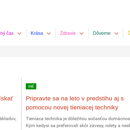
ľný čas
Krása
Zdravie
Dôverne
Ž
INÉ
ískať
Pripravte sa na leto v predstihu aj s
pomocou novej tieniacej techniky
ákladov,
Tieniaca technika je dôležitou súčasťou domácnost
Kým kedysi sa preferovali skôr závesy, rolety a nes