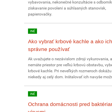
vybavovania, nekonečné konzultácie s odborník
získavanie povolení a súhlasných stanovísk,
papierovačky.
INÉ
Ako vybrať krbové kachle a ako ic
správne používať
Ak uvažujete o nezávislom zdroji vykurovania, a
nemáte priestor pre veľkú krbovú obstavbu, vybe
krbové kachle. Pri neveľkých rozmeroch dokážu 
niekedy aj celý dom. Inštalovať ich navyše možn
INÉ
Ochrana domácnosti pred baktéria
vírusmi