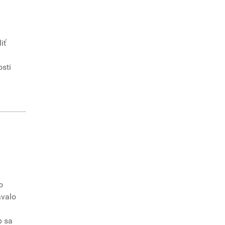
iť
osti
o
ávalo
b sa