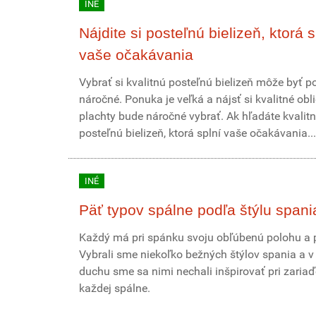
INÉ
Nájdite si posteľnú bielizeň, ktorá s
vaše očakávania
Vybrať si kvalitnú posteľnú bielizeň môže byť 
náročné. Ponuka je veľká a nájsť si kvalitné obl
plachty bude náročné vybrať. Ak hľadáte kvalit
posteľnú bielizeň, ktorá splní vaše očakávania...
INÉ
Päť typov spálne podľa štýlu spani
Každý má pri spánku svoju obľúbenú polohu a p
Vybrali sme niekoľko bežných štýlov spania a 
duchu sme sa nimi nechali inšpirovať pri zaria
každej spálne.