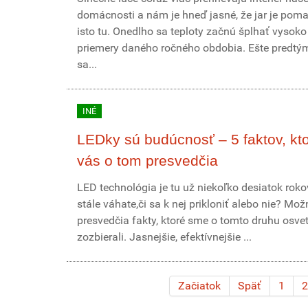
domácnosti a nám je hneď jasné, že jar je pomal
isto tu. Onedlho sa teploty začnú šplhať vysok
priemery daného ročného obdobia. Ešte predtý
sa...
INÉ
LEDky sú budúcnosť – 5 faktov, kt
vás o tom presvedčia
LED technológia je tu už niekoľko desiatok roko
stále váhate,či sa k nej prikloniť alebo nie? Mo
presvedčia fakty, ktoré sme o tomto druhu osvet
zozbierali. Jasnejšie, efektívnejšie ...
Začiatok
Späť
1
2