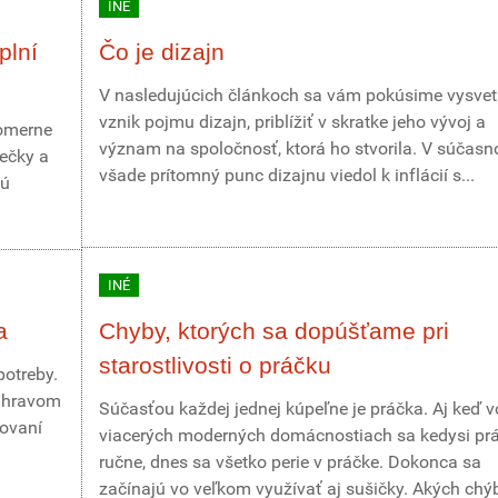
INÉ
plní
Čo je dizajn
V nasledujúcich článkoch sa vám pokúsime vysvetl
vznik pojmu dizajn, priblížiť v skratke jeho vývoj a
pomerne
význam na spoločnosť, ktorá ho stvorila. V súčasn
iečky a
všade prítomný punc dizajnu viedol k inflácií s...
nú
INÉ
a
Chyby, ktorých sa dopúšťame pri
starostlivosti o práčku
otreby.
v hravom
Súčasťou každej jednej kúpeľne je práčka. Aj keď v
ďovaní
viacerých moderných domácnostiach sa kedysi pr
ručne, dnes sa všetko perie v práčke. Dokonca sa
začínajú vo veľkom využívať aj sušičky. Akých chý