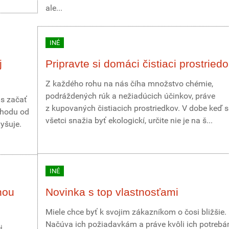
ale...
INÉ
j
Pripravte si domáci čistiaci prostried
Z každého rohu na nás číha množstvo chémie,
podráždených rúk a nežiadúcich účinkov, práve
as začať
z kupovaných čistiacich prostriedkov. V dobe keď 
chodu od
všetci snažia byť ekologickí, určite nie je na š...
yšuje.
INÉ
nou
Novinka s top vlastnosťami
Miele chce byť k svojim zákazníkom o čosi bližšie.
Načúva ich požiadavkám a práve kvôli ich potreb
j