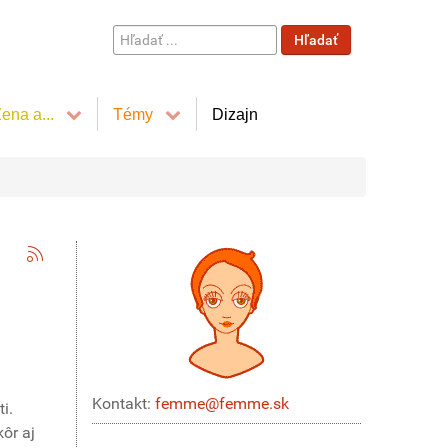
Hľadať
Hľadať
...
ena a...
Témy
Dizajn
Kontakt:
femme@femme.sk
i.
kôr aj