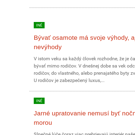
INÉ
Bývať osamote má svoje výhody, a
nevýhody
V istom veku sa každý človek rozhodne, že je č
bývať mimo rodičov. V dnešnej dobe sa vek od
rodičov, do vlastného, alebo prenajatého byty zv
U rodičov je zabezpečený luxus,...
INÉ
Jarné upratovanie nemusí byť noč
morou
Slnečné lúče čoraz viac prehrievajú interiér naše