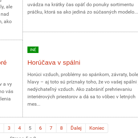
uvádza na krátky čas opäť do ponuky sortimentu
y, ale
práčku, ktorá sa ako jediná zo súčasných modelo...
o nad
m, ako
INÉ
oré
Horúčava v spálni
Horúci vzduch, problémy so spánkom, závraty, bol
hlavy – aj toto sú príznaky toho, že vo vašej spálni 
v a vy
nedýchateľný vzduch. Ako zabrániť prehrievaniu
žno vás
interiérových priestorov a dá sa to vôbec v letných
lenia
mes...
3
4
5
6
7
8
Ďalej
Koniec