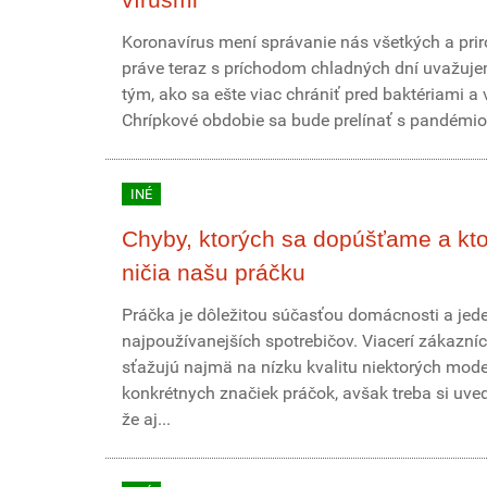
Koronavírus mení správanie nás všetkých a pri
práve teraz s príchodom chladných dní uvažuj
tým, ako sa ešte viac chrániť pred baktériami a 
Chrípkové obdobie sa bude prelínať s pandémiou
INÉ
Chyby, ktorých sa dopúšťame a kt
ničia našu práčku
Práčka je dôležitou súčasťou domácnosti a jed
najpoužívanejších spotrebičov. Viacerí zákazníc
sťažujú najmä na nízku kvalitu niektorých mod
konkrétnych značiek práčok, avšak treba si uve
že aj...