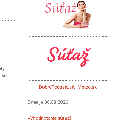
oty
jaké
DobréPočasie.sk
,
iMeteo.sk
Dnes je
06.08.2026
Vyhodnotenie súťaží