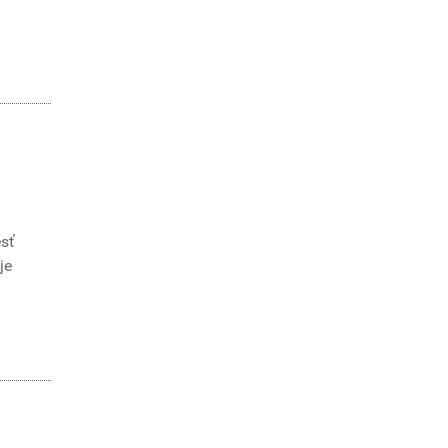
esť
je