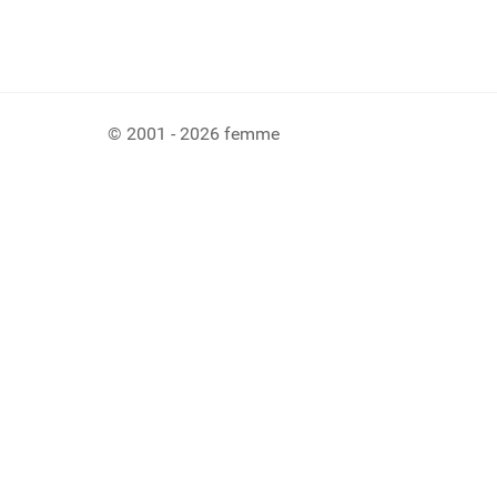
© 2001 - 2026 femme
Ladiaca konzola systému Joomla!