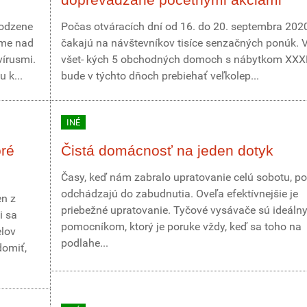
rodzene
Počas otváracích dní od 16. do 20. septembra 202
eme nad
čakajú na návštevníkov tisíce senzačných ponúk. 
vírusmi.
všet- kých 5 obchodných domoch s nábytkom XXX
 k...
bude v týchto dňoch prebiehať veľkolep...
INÉ
oré
Čistá domácnosť na jeden dotyk
Časy, keď nám zabralo upratovanie celú sobotu, p
odchádzajú do zabudnutia. Oveľa efektívnejšie je
en z
priebežné upratovanie. Tyčové vysávače sú ideál
i sa
pomocníkom, ktorý je poruke vždy, keď sa toho na
elov
podlahe...
domiť,