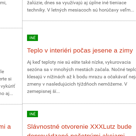
mi,
žalúzie, dnes sa využívajú aj úplne iné tieniace
techniky. V letných mesiacoch sú horúčavy veľm...
INÉ
h
Teplo v interiéri počas jesene a zimy
Aj keď teploty nie sú ešte také nízke, vykurovacia
sezóna sa v mnohých mestách začala. Nočné tepl
le
klesajú v nížinách až k bodu mrazu a očakávať ne
rte si
zmeny v nasledujúcich týždňoch nemôžeme. V
vykúriť
zemepisnej ší...
o aj...
INÉ
mi a
Slávnostné otvorenie XXXLutz bude
doprevádzané početnými akciami