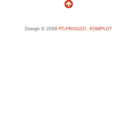
Design © 2008
PC-PROG
|ZO
,
KOMPLOT
Ladiaca konzola systému Joomla!