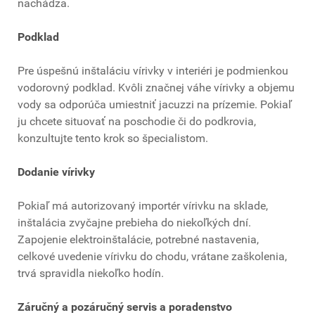
nachádza.
Podklad
Pre úspešnú inštaláciu vírivky v interiéri je podmienkou
vodorovný podklad. Kvôli značnej váhe vírivky a objemu
vody sa odporúča umiestniť jacuzzi na prízemie. Pokiaľ
ju chcete situovať na poschodie či do podkrovia,
konzultujte tento krok so špecialistom.
Dodanie vírivky
Pokiaľ má autorizovaný importér vírivku na sklade,
inštalácia zvyčajne prebieha do niekoľkých dní.
Zapojenie elektroinštalácie, potrebné nastavenia,
celkové uvedenie vírivku do chodu, vrátane zaškolenia,
trvá spravidla niekoľko hodín.
Záručný a pozáručný servis a poradenstvo