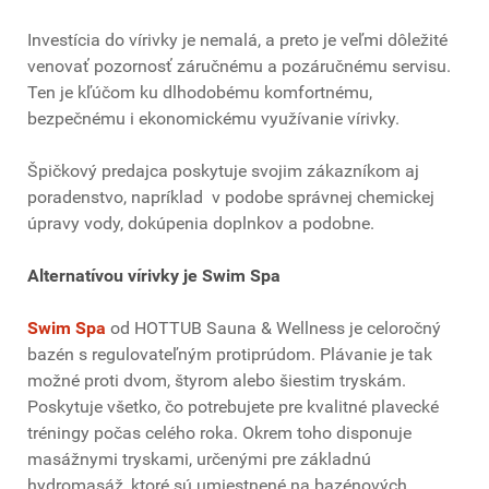
Investícia do vírivky je nemalá, a preto je veľmi dôležité
venovať pozornosť záručnému a pozáručnému servisu.
Ten je kľúčom ku dlhodobému komfortnému,
bezpečnému i ekonomickému využívanie vírivky.
Špičkový predajca poskytuje svojim zákazníkom aj
poradenstvo, napríklad v podobe správnej chemickej
úpravy vody, dokúpenia doplnkov a podobne.
Alternatívou vírivky je Swim Spa
Swim Spa
od HOTTUB Sauna & Wellness je celoročný
bazén s regulovateľným protiprúdom. Plávanie je tak
možné proti dvom, štyrom alebo šiestim tryskám.
Poskytuje všetko, čo potrebujete pre kvalitné plavecké
tréningy počas celého roka. Okrem toho disponuje
masážnymi tryskami, určenými pre základnú
hydromasáž, ktoré sú umiestnené na bazénových