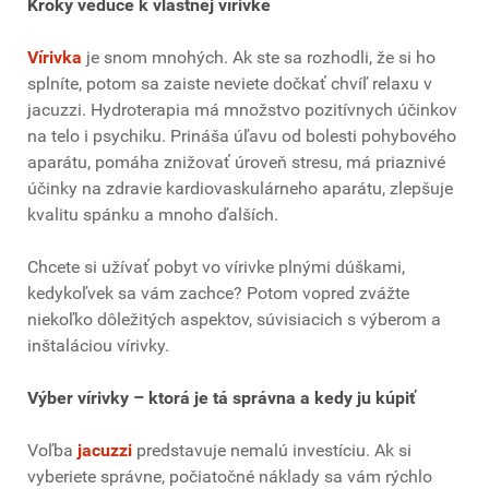
Kroky vedúce k vlastnej vírivke
Vírivka
je snom mnohých. Ak ste sa rozhodli, že si ho
splníte, potom sa zaiste neviete dočkať chvíľ relaxu v
jacuzzi. Hydroterapia má množstvo pozitívnych účinkov
na telo i psychiku. Prináša úľavu od bolesti pohybového
aparátu, pomáha znižovať úroveň stresu, má priaznivé
účinky na zdravie kardiovaskulárneho aparátu, zlepšuje
kvalitu spánku a mnoho ďalších.
Chcete si užívať pobyt vo vírivke plnými dúškami,
kedykoľvek sa vám zachce? Potom vopred zvážte
niekoľko dôležitých aspektov, súvisiacich s výberom a
inštaláciou vírivky.
Výber vírivky – ktorá je tá správna a kedy ju kúpiť
Voľba
jacuzzi
predstavuje nemalú investíciu. Ak si
vyberiete správne, počiatočné náklady sa vám rýchlo