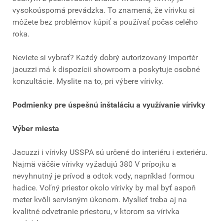
vysokoúsporná prevádzka. To znamená, že vírivku si
môžete bez problémov kúpiť a používať počas celého
roka.
Neviete si vybrať? Každý dobrý autorizovaný importér
jacuzzi má k dispozícii showroom a poskytuje osobné
konzultácie. Myslite na to, pri výbere vírivky.
Podmienky pre úspešnú inštaláciu a využívanie vírivky
Výber miesta
Jacuzzi i vírivky USSPA sú určené do interiéru i exteriéru.
Najmä väčšie vírivky vyžadujú 380 V prípojku a
nevyhnutný je prívod a odtok vody, napríklad formou
hadice. Voľný priestor okolo vírivky by mal byť aspoň
meter kvôli servisným úkonom. Myslieť treba aj na
kvalitné odvetranie priestoru, v ktorom sa vírivka