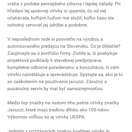
vrátia v podobe pevnejšieho zdravia i lepšej nálady. Pri
hľadaní tej správnej vírivky si ujasnite, čo od nej
očakávate, koľkým ľuďom má slúžiť, koľko času ste
ochotný venovať jej údržbe a podobne.
V neposlednom rade si posvieťte na výrobcu a
autorizovaného predajcu na Slovensku. Čo je dôležité?
Zaujímajte sa o portfólio firmy. Zistite si, či poskytuje
projektové podklady k stavebnej predpríprave,
kompletné odborné poradenstvo a konzultácie, či vám
vírivku nainštaluje a sprevádzkuje. Spýtajte sa, ako je to
so zaškolením na používanie jacuzzi. Záručný a
pozáručný servis by mal byť samozrejmosťou.
Medzi top značky na našom trhu patria vírivky značky
Jacuzzi, ktoré majú tradíciu dlhšiu ako 100 rokov.
Výbornou voľbou sú aj vírivky USSPA.
Jedným z poznávacích znakov kvalitnej vírivky je