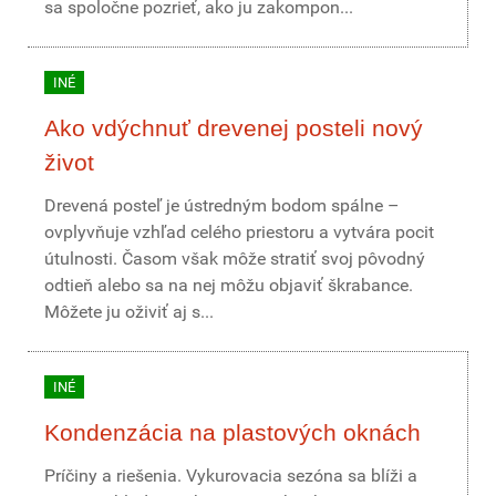
sa spoločne pozrieť, ako ju zakompon...
INÉ
Ako vdýchnuť drevenej posteli nový
život
Drevená posteľ je ústredným bodom spálne –
ovplyvňuje vzhľad celého priestoru a vytvára pocit
útulnosti. Časom však môže stratiť svoj pôvodný
odtieň alebo sa na nej môžu objaviť škrabance.
Môžete ju oživiť aj s...
INÉ
Kondenzácia na plastových oknách
Príčiny a riešenia. Vykurovacia sezóna sa blíži a