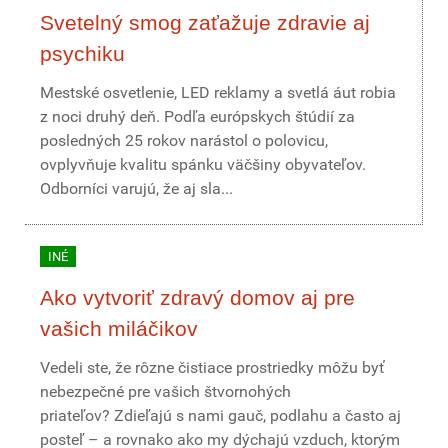
Svetelný smog zaťažuje zdravie aj
psychiku
Mestské osvetlenie, LED reklamy a svetlá áut robia
z noci druhý deň. Podľa európskych štúdií za
posledných 25 rokov narástol o polovicu,
ovplyvňuje kvalitu spánku väčšiny obyvateľov.
Odborníci varujú, že aj sla...
INÉ
Ako vytvoriť zdravý domov aj pre
vašich miláčikov
Vedeli ste, že rôzne čistiace prostriedky môžu byť
nebezpečné pre vašich štvornohých
priateľov? Zdieľajú s nami gauč, podlahu a často aj
posteľ – a rovnako ako my dýchajú vzduch, ktorým