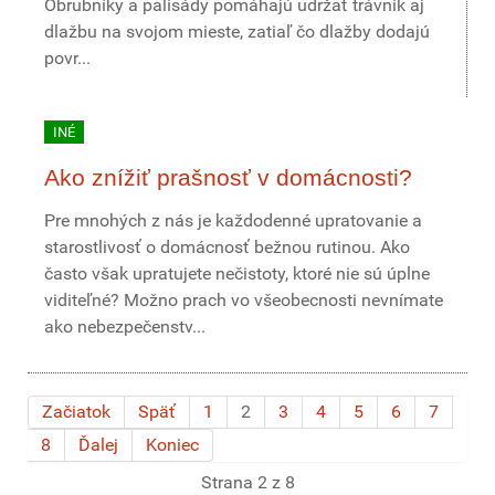
Obrubníky a palisády pomáhajú udržať trávnik aj
dlažbu na svojom mieste, zatiaľ čo dlažby dodajú
povr...
INÉ
Ako znížiť prašnosť v domácnosti?
Pre mnohých z nás je každodenné upratovanie a
starostlivosť o domácnosť bežnou rutinou. Ako
často však upratujete nečistoty, ktoré nie sú úplne
viditeľné? Možno prach vo všeobecnosti nevnímate
ako nebezpečenstv...
Začiatok
Späť
1
2
3
4
5
6
7
8
Ďalej
Koniec
Strana 2 z 8