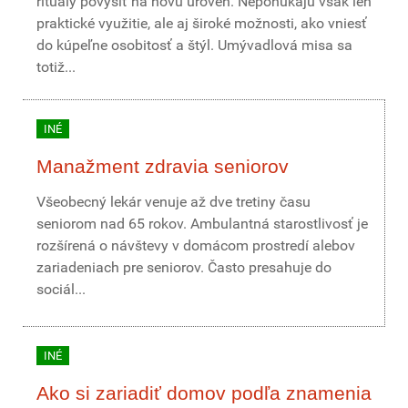
rituály povýšiť na novú úroveň. Neponúkajú však len
praktické využitie, ale aj široké možnosti, ako vniesť
do kúpeľne osobitosť a štýl. Umývadlová misa sa
totiž...
INÉ
Manažment zdravia seniorov
Všeobecný lekár venuje až dve tretiny času
seniorom nad 65 rokov. Ambulantná starostlivosť je
rozšírená o návštevy v domácom prostredí alebov
zariadeniach pre seniorov. Často presahuje do
sociál...
INÉ
Ako si zariadiť domov podľa znamenia