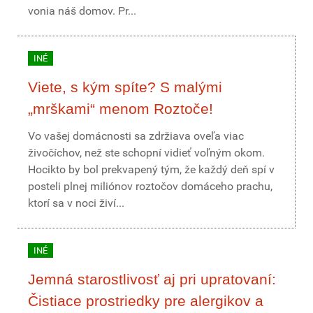
vonia náš domov. Pr...
INÉ
Viete, s kým spíte? S malými
„mrškami“ menom Roztoče!
Vo vašej domácnosti sa zdržiava oveľa viac
živočíchov, než ste schopní vidieť voľným okom.
Hocikto by bol prekvapený tým, že každý deň spí v
posteli plnej miliónov roztočov domáceho prachu,
ktorí sa v noci živí...
INÉ
Jemná starostlivosť aj pri upratovaní:
Čistiace prostriedky pre alergikov a