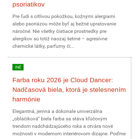
psoriatikov
Pre ľudí s citlivou pokožkou, kožnými alergiami
alebo psoriázou môže byť aj bežné upratovanie
náročné. Nie všetky čistiace prostriedky pre
alergikov sú totiž naozaj šetrné – agresívne
chemické látky, parfumy či...
INÉ
Farba roku 2026 je Cloud Dancer:
Nadčasová biela, ktorá je stelesnením
harmónie
Elegantná, jemná a dokonale univerzálna
„obláčiková“ biela farba sa stáva kľúčovým
trendom nadchádzajúceho roka a otvára nové
možnosti v modernom interiérovom dizajne. Poďme