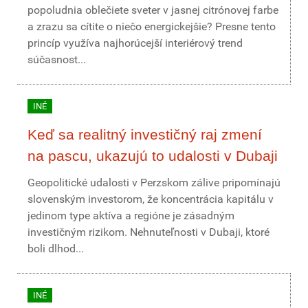
popoludnia oblečiete sveter v jasnej citrónovej farbe
a zrazu sa cítite o niečo energickejšie? Presne tento
princíp využíva najhorúcejší interiérový trend
súčasnost...
INÉ
Keď sa realitný investičný raj zmení
na pascu, ukazujú to udalosti v Dubaji
Geopolitické udalosti v Perzskom zálive pripomínajú
slovenským investorom, že koncentrácia kapitálu v
jedinom type aktíva a regióne je zásadným
investičným rizikom. Nehnuteľnosti v Dubaji, ktoré
boli dlhod...
INÉ