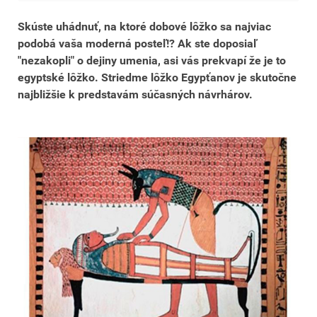
Skúste uhádnuť, na ktoré dobové lôžko sa najviac
podobá vaša moderná posteľ!? Ak ste doposiaľ
"nezakopli" o dejiny umenia, asi vás prekvapí že je to
egyptské lôžko. Striedme lôžko
Egypťanov
je skutočne
najbližšie k predstavám súčasných návrhárov.