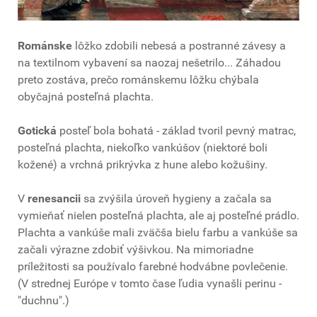
Románske
lôžko zdobili nebesá a postranné závesy a
na textilnom vybavení sa naozaj nešetrilo... Záhadou
preto zostáva, prečo románskemu lôžku chýbala
obyčajná posteľná plachta.
Gotická
posteľ bola bohatá - základ tvoril pevný matrac,
posteľná plachta, niekoľko vankúšov (niektoré boli
kožené) a vrchná prikrývka z hune alebo kožušiny.
V
renesancii
sa zvýšila úroveň hygieny a začala sa
vymieňať nielen posteľná plachta, ale aj posteľné prádlo.
Plachta a vankúše mali zväčša bielu farbu a vankúše sa
začali výrazne zdobiť výšivkou. Na mimoriadne
príležitosti sa používalo farebné hodvábne povlečenie.
(V strednej Európe v tomto čase ľudia vynašli perinu -
"duchnu".)