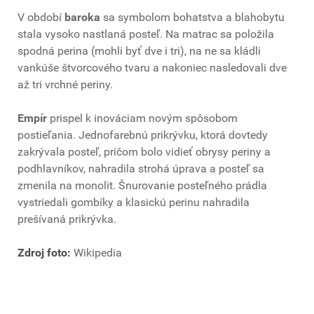
V období
baroka
sa symbolom bohatstva a blahobytu
stala vysoko nastlaná posteľ. Na matrac sa položila
spodná perina (mohli byť dve i tri), na ne sa kládli
vankúše štvorcového tvaru a nakoniec nasledovali dve
až tri vrchné periny.
Empír
prispel k inováciam novým spôsobom
postieľania. Jednofarebnú prikrývku, ktorá dovtedy
zakrývala posteľ, pričom bolo vidieť obrysy periny a
podhlavníkov, nahradila strohá úprava a posteľ sa
zmenila na monolit. Šnurovanie posteľného prádla
vystriedali gombíky a klasickú perinu nahradila
prešívaná prikrývka.
Zdroj foto:
Wikipedia