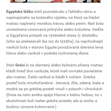
Egyptské lôžko
totiž pozostávalo z ľahkého rámu a
napínajúceho sa koženého výpletu, na ktorý sa kládol
matrac naplnený morskou trávou alebo perím. Naň bola
umiestnená vzorovaná prikrývka alebo kožušina. Keďže
si Egypťania potrpeli na výstredné účesy (v dôsledku
čoho sa prečesávali iba raz do týždňa), za najvhodnejší
vankúš bola v starom Egypte považovaná drevená levia
hlava alebo vankúš v podobe roztvorenej dlane.
Starí
Gréci
si na slamený alebo bylinami plnený matrac
kládli hneď dva vankúše, ktoré mali rovnaké povlečenie
ako matrac. Ďalší vankúš si kládli k nohám. Grécka
posteľ bola mnohofarebná - červená, žltá, zelená, biela a
modrá sa po gréckej posteli vinuli v pásoch i vlnovkách.
(Dnes sa nám antika spája hlavne s bielou farbou, no v
skutočnosti boli nielen grécke postele, ale aj sochy a
budovy výrazne kolorované.)