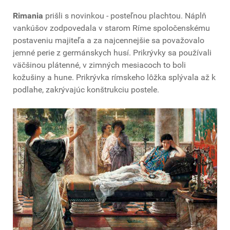
Rimania
prišli s novinkou - posteľnou plachtou. Náplň
vankúšov zodpovedala v starom Ríme spoločenskému
postaveniu majiteľa a za najcennejšie sa považovalo
jemné perie z germánskych husí. Prikrývky sa používali
väčšinou plátenné, v zimných mesiacoch to boli
kožušiny a hune. Prikrývka rímskeho lôžka splývala až k
podlahe, zakrývajúc konštrukciu postele.