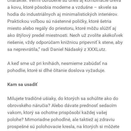
charakter. Veľmi obľúbené sú dnes aj kombinácie dreva
a kovu, ktoré pôsobia moderne a vzdušne – skvele sa
hodia do industriálnych aj minimalistických interiérov.
Praktickou voľbou sú nástenné poličky, ktoré šetria
miesto alebo regály do priestoru, ktoré môžu slúžiť aj
ako štýlový predel miestnosti. Nech už zvolíte akékoľvek
riešenie, vždy odporúčam knižnicu pripevniť k stene, aby
sa neprevrátila,“ radí Daniel Nádaský z XXXLutz.
A keď sme už pri knihách, nesmieme zabúdať na
pohodlie, ktoré si dlhé čítanie doslova vyžaduje.
Kam sa usadiť
Milujete tradičné ušiaky, do ktorých sa schúlite ako do
obrovského náručia? Alebo dávate prednosť sedacím
vakom, ktorý sa ochotne prispôsobí každej vašej
polohe? Mimoriadne pohodlné, ale taktiež aj zdraviu
prospešné sú polohovacie kresla, na ktorých si môžete