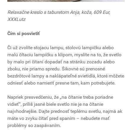
Relaxačne kreslo s taburetom Anja, koža, 609 Eur,
XXXLutz
Čím si posvietiť
Či už zvolíte stojacu lampu, stolovú lampičku alebo
malú čítaciu lampičku s klipom, myslite na to, že svetlo
by malo pri čítaní dopadať na stránku zozadu alebo
zboku, nie priamo spredu. Šikovné sú prenosné
bezdrôtové lampy a naklápateľné svietidlá, ktoré môžete
odniesť alebo namieriť presne tam, kam potrebujete.
Napriek presvedčeniu, že „na čítanie treba poriadne
vidieť“, príliš jasné biele svetlo nie je na čítanie
najvhodnejšie. Dajte prednosť teplému svetlu, najmä ak
máte vo zvyku čítať pred spaním – nebudete mať
problémy so zaspávaním.