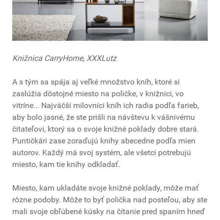
Knižnica CarryHome, XXXLutz
A s tým sa spája aj veľké množstvo kníh, ktoré si
zaslúžia dôstojné miesto na poličke, v knižnici, vo
vitríne... Najväčší milovníci kníh ich radia podľa farieb,
aby bolo jasné, že ste prišli na návštevu k vášnivému
čitateľovi, ktorý sa o svoje knižné poklady dobre stará.
Puntičkári zase zoraďujú knihy abecedne podľa mien
autorov. Každý má svoj systém, ale všetci potrebujú
miesto, kam tie knihy odkladať.
Miesto, kam ukladáte svoje knižné poklady, môže mať
rôzne podoby. Môže to byť polička nad posteľou, aby ste
mali svoje obľúbené kúsky na čítanie pred spaním hneď