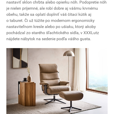
nastaviť sklon chrbta alebo opierku nôh. Podopretie nôh
je nielen príjemné, ale robí dobre aj vášmu krvnému
obehu, takže sa oplatí doplniť váš čítací kútik aj
o taburet. Či už túžite po modernom ergonomicky
nastaviteľnom kresle alebo po ušiaku, ktorý akoby
pochádzal zo starého šľachtického sídla, v XXXLutz
nájdete nábytok na sedenie podľa vášho gusta.