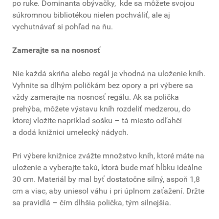
po ruke. Dominanta obývačky, kde sa môžete svojou
súkromnou bibliotékou nielen pochváliť, ale aj
vychutnávať si pohľad na ňu.
Zamerajte sa na nosnosť
Nie každá skriňa alebo regál je vhodná na uloženie kníh.
Vyhnite sa dlhým poličkám bez opory a pri výbere sa
vždy zamerajte na nosnosť regálu. Ak sa polička
prehýba, môžete výstavu kníh rozdeliť medzerou, do
ktorej vložíte napríklad sošku – tá miesto odľahčí
a dodá knižnici umelecký nádych.
Pri výbere knižnice zvážte množstvo kníh, ktoré máte na
uloženie a vyberajte takú, ktorá bude mať hĺbku ideálne
30 cm. Materiál by mal byť dostatočne silný, aspoň 1,8
cm a viac, aby uniesol váhu i pri úplnom zaťažení. Držte
sa pravidlá – čím dlhšia polička, tým silnejšia.