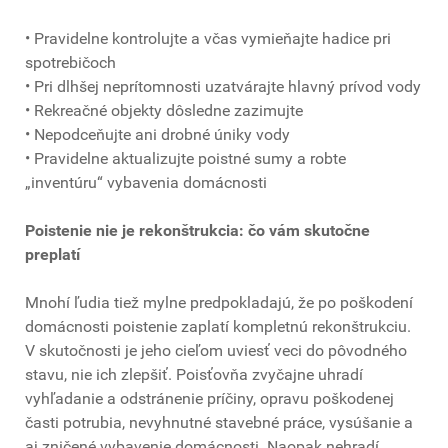
• Pravidelne kontrolujte a včas vymieňajte hadice pri
spotrebičoch
• Pri dlhšej neprítomnosti uzatvárajte hlavný prívod vody
• Rekreačné objekty dôsledne zazimujte
• Nepodceňujte ani drobné úniky vody
• Pravidelne aktualizujte poistné sumy a robte
„inventúru“ vybavenia domácnosti
Poistenie nie je rekonštrukcia: čo vám skutočne
preplatí
Mnohí ľudia tiež mylne predpokladajú, že po poškodení
domácnosti poistenie zaplatí kompletnú rekonštrukciu.
V skutočnosti je jeho cieľom uviesť veci do pôvodného
stavu, nie ich zlepšiť. Poisťovňa zvyčajne uhradí
vyhľadanie a odstránenie príčiny, opravu poškodenej
časti potrubia, nevyhnutné stavebné práce, vysúšanie a
aj zničené vybavenie domácnosti. Naopak nehradí