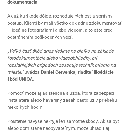
dokumentácia
Ak už ku škode dôjde, rozhoduje rýchlosť a správny
postup. Klienti by mali všetko dôkladne zdokumentovať
– ideálne fotografiami alebo videom, a to ešte pred
odstránením poškodených vecí
.
„Veľkú časť škôd dnes riešime na diaľku na základe
fotodokumentácie alebo videoobhliadky, pri
rozsiahlejších prípadoch zasahuje technik priamo na
mieste,“
uvádza
Daniel Červenka, riaditeľ likvidácie
škôd UNIQA.
Pomôcť môže aj asistenčná služba, ktorá zabezpečí
inštalatéra alebo havarijný zásah často už v priebehu
niekoľkých hodín.
Poistenie navyše nekryje len samotné škody. Ak sa byt
alebo dom stane neobývateľným, môže uhradiť aj