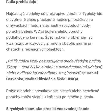
ľudia prehliadajú
Najčastejšie príčiny sú prekvapivo banálne. Typicky ide
o uvoľnené alebo prasknuté hadice pri práčkach a
umývačkách riadu, netesnosti v rozvodoch vody,
poruchy batérií, WC či bojlera alebo poruchy
podlahového kúrenia. Špecifickým problémom sú
v zamrznuté rozvody v zimnom období, najmä pri
chatách a rekreačných objektoch.
„Pri likvidácii vždy posudzujeme predovšetkým príčinu
škody – teda či išlo o náhlu a nepredvídateľnú udalosť,
alebo o dlhodobo zanedbaný stav,“
vysvetľuje
Daniel
Červenka, riaditeľ likvidácie škôd UNIQA
.
Práve dlhodobé presakovanie, pleseň alebo neriešené
poruchy môžu viesť ku kráteniu poistného plnenia.
5 rýchlych tipov, ako predísť vodovodnej škode