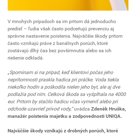
V mnohých prípadoch sa im pritom dá jednoducho
predísť – ľudia však často podceňujú prevenciu aj
správne nastavenie poistenia. Najväčšie škody pritom
často vznikajú práve z banálnych porúch, ktoré
zostávajú dlhý čas bez povšimnutia alebo sa ich
riešenie odkladá.
„Spomínam si na prípad, keď klientovi počas jeho
neprítomnosti praskla hadica pri práčke. Voda tiekla
niekoľko hodín a poškodila nielen jeho byt, ale aj dve
podlažia pod ním. Celková škoda sa vyšplhala na 4000
eur. Pritom by stačilo hadicu včas vymeniť alebo pri
odchode uzavrieť prívod vody,“
uvádza
Zdeněk Hruška,
manažér poistenia majetku a zodpovednosti UNIQA.
Najväčšie škody vznikajú z drobných porúch, ktoré