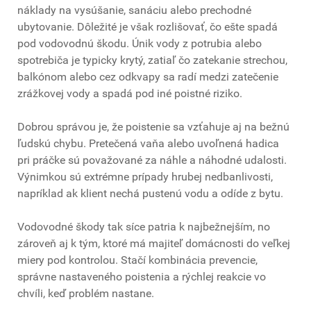
náklady na vysúšanie, sanáciu alebo prechodné
ubytovanie. Dôležité je však rozlišovať, čo ešte spadá
pod vodovodnú škodu. Únik vody z potrubia alebo
spotrebiča je typicky krytý, zatiaľ čo zatekanie strechou,
balkónom alebo cez odkvapy sa radí medzi zatečenie
zrážkovej vody a spadá pod iné poistné riziko.
Dobrou správou je, že poistenie sa vzťahuje aj na bežnú
ľudskú chybu. Pretečená vaňa alebo uvoľnená hadica
pri práčke sú považované za náhle a náhodné udalosti.
Výnimkou sú extrémne prípady hrubej nedbanlivosti,
napríklad ak klient nechá pustenú vodu a odíde z bytu.
Vodovodné škody tak síce patria k najbežnejším, no
zároveň aj k tým, ktoré má majiteľ domácnosti do veľkej
miery pod kontrolou. Stačí kombinácia prevencie,
správne nastaveného poistenia a rýchlej reakcie vo
chvíli, keď problém nastane.