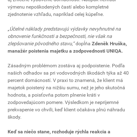
výmenu nepoškodených častí alebo kompletné
zjednotenie vzhľadu, napríklad celej kúpeľne
.
„Účelné náklady predstavujú výdavky nevyhnutné na
obnovenie funkčnosti a bezpečnosti, nie však na
zlepšovanie pôvodného stavu,“
dopĺňa
Zdeněk Hruška,
manažér poistenia majetku a zodpovednosti UNIQA.
Zásadným problémom zostáva aj podpoistenie. Podľa
našich odhadov sa pri vodovodných škodách týka až 40
percent domácností. V praxi to znamená, že klient má
majetok poistený na nižšiu sumu, než je jeho skutočná
hodnota, a poisťovňa potom plnenie kráti v
zodpovedajúcom pomere. Výsledkom je nepríjemné
prekvapenie vo chvíli, keď klient očakáva plnú náhradu
škody.
Keď sa niečo stane, rozhoduje rýchla reakcia a