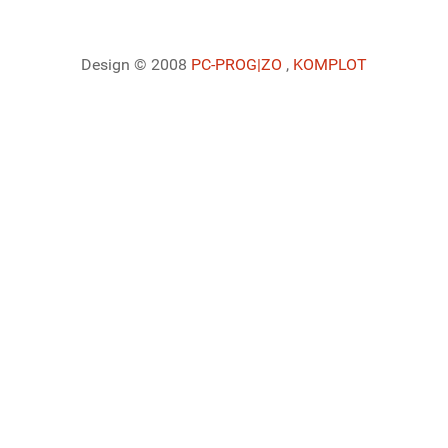
Design © 2008
PC-PROG
|ZO
,
KOMPLOT
Ladiaca konzola systému Joomla!
Sedenie