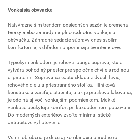
Vonkajšia obývačka
Najvýraznejším trendom posledných sezón je premena
terasy alebo záhrady na plnohodnotnú vonkajšiu
obývačku. Záhradné sedacie súpravy dnes svojím
komfortom aj vzhľadom pripomínajú tie interiérové.
Typickým príkladom je rohová lounge súprava, ktorá
vytvára pohodlný priestor pre spoločné chvíle s rodinou
či priateľmi. Súprava sa často skladá z dvoch lavíc,
rohového dielu a priestranného stolíka. Hliníková
konštrukcia zaisťuje stabilitu, a ak je práškovo lakovaná,
je odolná aj voči vonkajším podmienkam. Mäkké
vankúše poskytujú komfort pri každodennom používaní.
Do moderných exteriérov zvoľte minimalistické
antracitové vyhotovenie.
Veľmi obľúbená je dnes aj kombinácia prírodného