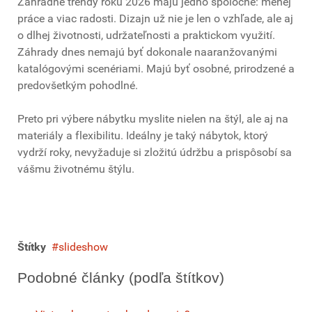
Záhradné trendy roku 2026 majú jedno spoločné: menej
práce a viac radosti. Dizajn už nie je len o vzhľade, ale aj
o dlhej životnosti, udržateľnosti a praktickom využití.
Záhrady dnes nemajú byť dokonale naaranžovanými
katalógovými scenériami. Majú byť osobné, prirodzené a
predovšetkým pohodlné.
Preto pri výbere nábytku myslite nielen na štýl, ale aj na
materiály a flexibilitu. Ideálny je taký nábytok, ktorý
vydrží roky, nevyžaduje si zložitú údržbu a prispôsobí sa
vášmu životnému štýlu.
Štítky
slideshow
Podobné články (podľa štítkov)