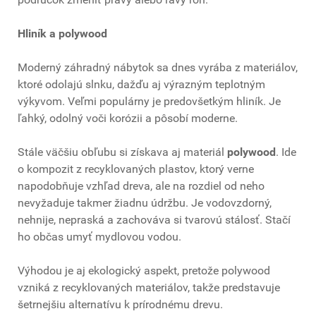
Hliník a polywood
Moderný záhradný nábytok sa dnes vyrába z materiálov,
ktoré odolajú slnku, dažďu aj výrazným teplotným
výkyvom. Veľmi populárny je predovšetkým hliník. Je
ľahký, odolný voči korózii a pôsobí moderne.
Stále väčšiu obľubu si získava aj materiál
polywood
. Ide
o kompozit z recyklovaných plastov, ktorý verne
napodobňuje vzhľad dreva, ale na rozdiel od neho
nevyžaduje takmer žiadnu údržbu. Je vodovzdorný,
nehnije, nepraská a zachováva si tvarovú stálosť. Stačí
ho občas umyť mydlovou vodou.
Výhodou je aj ekologický aspekt, pretože polywood
vzniká z recyklovaných materiálov, takže predstavuje
šetrnejšiu alternatívu k prírodnému drevu.