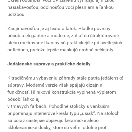
Okrem odolnosti voči UV žiareniu vynikajú aj nízkou
nasiakavosťou, odolnosťou voči plesniam a ľahkou
údržbou.
Zaujímavosťou je aj textúra látok. Hladké povrchy
pôsobia elegantne a moderne, zatiaľ čo štruktúrované
alebo melírované tkaniny sú praktickejšie pri svetlejších
odtieňoch, pretože lepšie maskujú drobné nečistoty.
Jedálenské súpravy a praktické detaily
K tradičnému vybaveniu záhrady stále patria jedálenské
súpravy. Moderné verzie však spájajú dizajn a
funkčnosť. Hliníková konštrukcia vyplnená výpletom
pôsobí ľahko aj
v tmavých farbách. Pohodlné stoličky s vankúšmi
pripomínajú interiérové kreslá typu „ušiak“. Na stoloch
sa čoraz častejšie objavujú keramické alebo
sklokeramické dosky, ktoré sú veľmi odolné proti