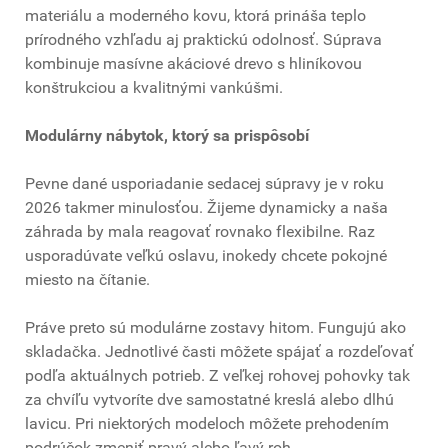
materiálu a moderného kovu, ktorá prináša teplo
prírodného vzhľadu aj praktickú odolnosť. Súprava
kombinuje masívne akáciové drevo s hliníkovou
konštrukciou a kvalitnými vankúšmi.
Modulárny nábytok, ktorý sa prispôsobí
Pevne dané usporiadanie sedacej súpravy je v roku
2026 takmer minulosťou. Žijeme dynamicky a naša
záhrada by mala reagovať rovnako flexibilne. Raz
usporadúvate veľkú oslavu, inokedy chcete pokojné
miesto na čítanie.
Práve preto sú modulárne zostavy hitom. Fungujú ako
skladačka. Jednotlivé časti môžete spájať a rozdeľovať
podľa aktuálnych potrieb. Z veľkej rohovej pohovky tak
za chvíľu vytvoríte dve samostatné kreslá alebo dlhú
lavicu. Pri niektorých modeloch môžete prehodením
podrúčok zmeniť pravý alebo ľavý roh.