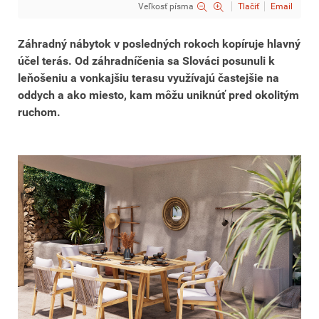
Veľkosť písma
Tlačiť
Email
Záhradný nábytok v posledných rokoch kopíruje hlavný
účel terás. Od záhradníčenia sa Slováci posunuli k
leňošeniu a vonkajšiu terasu využívajú častejšie na
oddych a ako miesto, kam môžu uniknúť pred okolitým
ruchom.