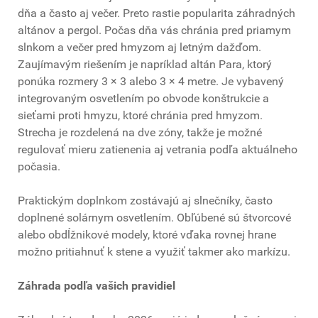
dňa a často aj večer. Preto rastie popularita záhradných
altánov a pergol. Počas dňa vás chránia pred priamym
slnkom a večer pred hmyzom aj letným dažďom.
Zaujímavým riešením je napríklad altán Para, ktorý
ponúka rozmery 3 × 3 alebo 3 × 4 metre. Je vybavený
integrovaným osvetlením po obvode konštrukcie a
sieťami proti hmyzu, ktoré chránia pred hmyzom.
Strecha je rozdelená na dve zóny, takže je možné
regulovať mieru zatienenia aj vetrania podľa aktuálneho
počasia.
Praktickým doplnkom zostávajú aj slnečníky, často
doplnené solárnym osvetlením. Obľúbené sú štvorcové
alebo obdĺžnikové modely, ktoré vďaka rovnej hrane
možno pritiahnuť k stene a využiť takmer ako markízu.
Záhrada podľa vašich pravidiel