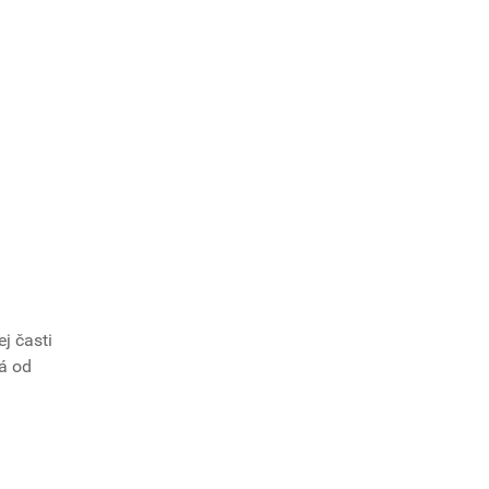
j časti
ná od