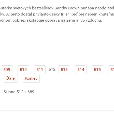
 autorky svetových bestsellerov Sandry Brown prináša neodolate
ky. Aj preto dostal prívlastok sexy triler. Keď pre nepreniknuteľn
dnom pobreží skolabuje doprava na zemi aj vo vzduchu
.
512
509
510
511
513
514
515
5
Ďalej
Koniec
Strana 512 z 689