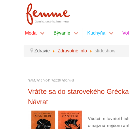
Móda
Bývanie
Kuchyňa
Vo
Zdravie
Zdravotné info
slideshow
%AM, %18 %041 %2020 %00:%júl
Vráťte sa do starovekého Gréck
Návrat
Všetci milovníci his
o najznámejšom anti