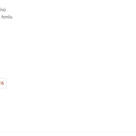
ľnú
ú hmlu
16