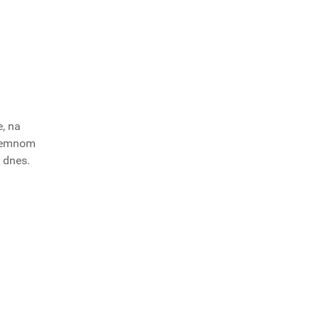
e, na
ríjemnom
ž dnes.