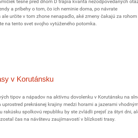
ičiek tesne pred dňom D trápia kvantá nezodpovedaných otá
gendy a príbehy o tom, čo ich neminie doma, po návrate
 ale určite v tom zhone nenapadlo, aké zmeny čakajú za rohom
ete na tento svet svojho vytúženého potomka.
asy v Korutánsku
ých tipov a nápadov na aktívnu dovolenku v Korutánsku na s
 uprostred prekrásnej krajiny medzi horami a jazerami vhodným
 rakúsku spolkovú republiku by ste zvládli prejsť za štyri dni, al
ostal čas na návštevu zaujímavostí v blízkosti trasy.