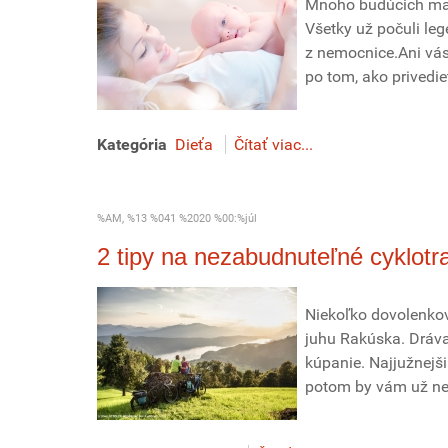
Mnoho budúcich mam
Všetky už počuli le
z nemocnice.Ani vás
po tom, ako privedi
Kategória
Dieťa
Čítať viac...
%AM, %13 %041 %2020 %00:%júl
2 tipy na nezabudnuteľné cyklotr
Niekoľko dovolenkov
juhu Rakúska. Dráva
kúpanie. Najjužnejšiu
potom by vám už nez