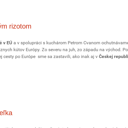
ým rizotom
é v EÚ
a v spolupráci s kuchárom Petrom Cvanom ochutnávam
ôznych kútov Európy. Zo severu na juh, zo západu na východ. P
j cesty po Európe sme sa zastavili, ako inak aj v
Českej republ
eľka