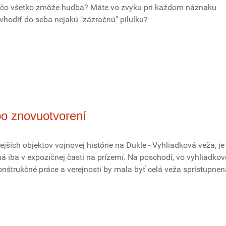
a čo všetko zmôže hudba? Máte vo zvyku pri každom náznaku
 vhodiť do seba nejakú "zázračnú" pilulku?
po znovuotvorení
ejších objektov vojnovej histórie na Dukle - Vyhliadková veža, je
á iba v expozičnej časti na prízemí. Na poschodí, vo vyhliadkove
onštrukčné práce a verejnosti by mala byť celá veža sprístupne