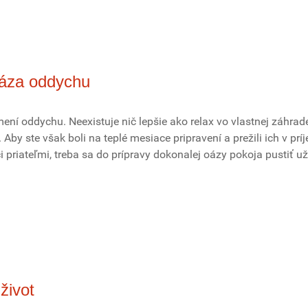
oáza oddychu
ení oddychu. Neexistuje nič lepšie ako relax vo vlastnej záhrad
. Aby ste však boli na teplé mesiace pripravení a prežili ich v p
či priateľmi, treba sa do prípravy dokonalej oázy pokoja pustiť u
život