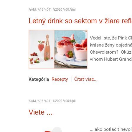
%AM, %16 %041 %2020 %00:%júl
Letný drink so sektom v žiare re
Vedeli ste, že Pink 
krásne ženy objedná
Chevroletom? Okúzl
vínom Hubert Grand 
Kategória
Recepty
Čítať viac...
%AM, %16 %041 %2020 %00:%júl
Viete ...
... ako potlačiť nev