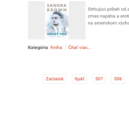
Strhujúci príbeh od
zmes napätia a eroti
na americkom výcho
Kategória
Kniha
Čítať viac...
Začiatok
Späť
507
508