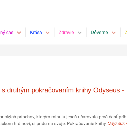
ľný čas
Krása
Zdravie
Dôverne
Ž
a s druhým pokračovaním knihy Odyseus -
torických príbehov, ktorým minulú jeseň učarovala prvá časť prí
ckom hrdinovi, si prídu na svoje. Pokračovanie knihy
Odyseus 