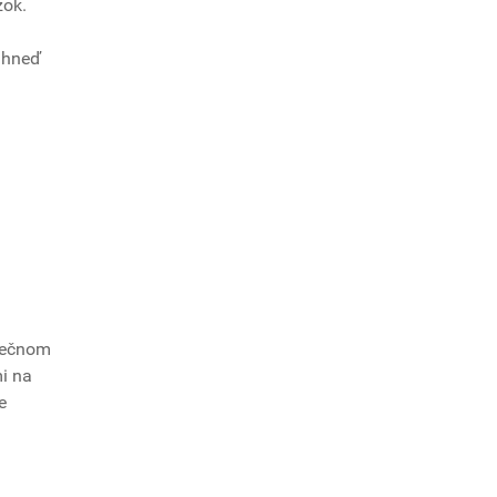
zok.
 hneď
lnečnom
i na
e