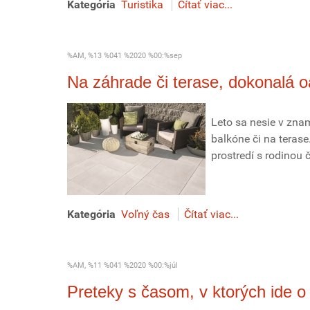
Kategória
Turistika
Čítať viac...
%AM, %13 %041 %2020 %00:%sep
Na záhrade či terase, dokonalá 
Leto sa nesie v znam
balkóne či na terase
prostredí s rodinou 
Kategória
Voľný čas
Čítať viac...
%AM, %11 %041 %2020 %00:%júl
Preteky s časom, v ktorých ide o 