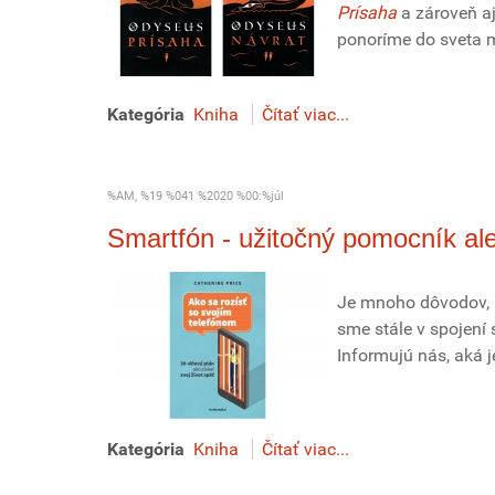
Prísaha
a zároveň aj
ponoríme do sveta m
Kategória
Kniha
Čítať viac...
%AM, %19 %041 %2020 %00:%júl
Smartfón - užitočný pomocník a
Je mnoho dôvodov, p
sme stále v spojení
Informujú nás, aká j
Kategória
Kniha
Čítať viac...