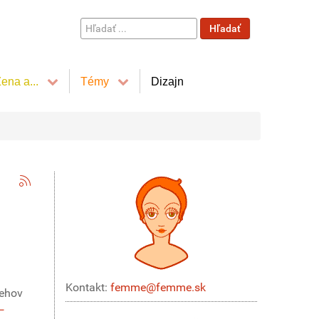
Hľadať
Hľadať
...
ena a...
Témy
Dizajn
Kontakt:
femme@femme.sk
behov
–