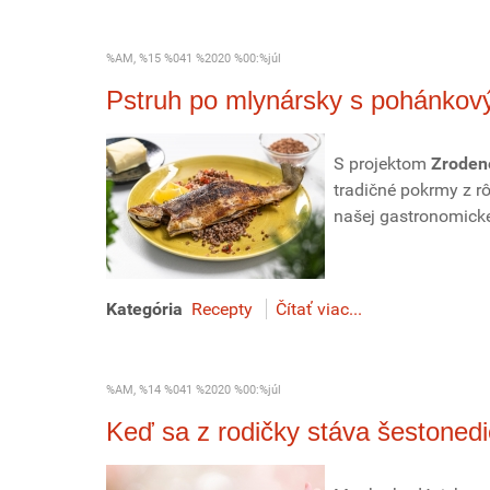
%AM, %15 %041 %2020 %00:%júl
Pstruh po mlynársky s pohánkov
S projektom
Zroden
tradičné pokrmy z r
našej gastronomicke
Kategória
Recepty
Čítať viac...
%AM, %14 %041 %2020 %00:%júl
Keď sa z rodičky stáva šestonedi