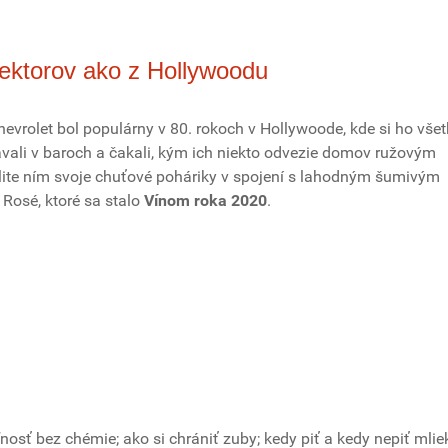
flektorov ako z Hollywoodu
Chevrolet bol populárny v 80. rokoch v Hollywoode, kde si ho vše
vali v baroch a čakali, kým ich niekto odvezie domov ružovým
ite ním svoje chuťové poháriky v spojení s lahodným šumivým
Rosé, ktoré sa stalo
Vínom roka 2020
.
oľnosť bez chémie; ako si chrániť zuby; kedy piť a kedy nepiť mlie