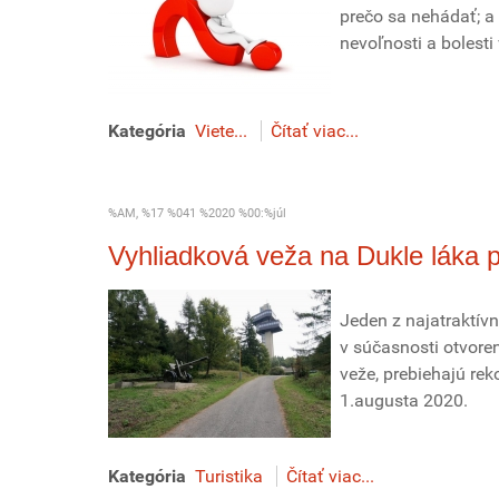
prečo sa nehádať; 
nevoľnosti a bolesti
Kategória
Viete...
Čítať viac...
%AM, %17 %041 %2020 %00:%júl
Vyhliadková veža na Dukle láka 
Jeden z najatraktívn
v súčasnosti otvoren
veže, prebiehajú rek
1.augusta 2020.
Kategória
Turistika
Čítať viac...