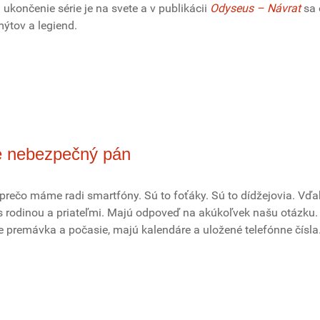
 ukončenie série je na svete a v publikácii
Odyseus – Návrat
sa 
ýtov a legiend.
le nebezpečný pán
rečo máme radi smartfóny. Sú to foťáky. Sú to dídžejovia. Vď
 s rodinou a priateľmi. Majú odpoveď na akúkoľvek našu otázku.
e premávka a počasie, majú kalendáre a uložené telefónne čísla