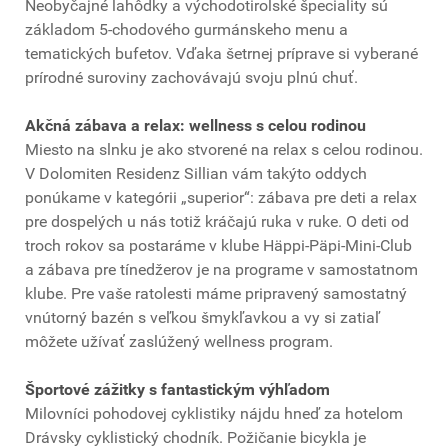
Neobyčajné lahôdky a východotirolské špeciality sú
základom 5-chodového gurmánskeho menu a
tematických bufetov. Vďaka šetrnej príprave si vyberané
prírodné suroviny zachovávajú svoju plnú chuť.
Akčná zábava a relax: wellness s celou rodinou
Miesto na slnku je ako stvorené na relax s celou rodinou.
V Dolomiten Residenz Sillian vám takýto oddych
ponúkame v kategórii „superior“: zábava pre deti a relax
pre dospelých u nás totiž kráčajú ruka v ruke. O deti od
troch rokov sa postaráme v klube Häppi-Päpi-Mini-Club
a zábava pre tínedžerov je na programe v samostatnom
klube. Pre vaše ratolesti máme pripravený samostatný
vnútorný bazén s veľkou šmykľavkou a vy si zatiaľ
môžete užívať zaslúžený wellness program.
Športové zážitky s fantastickým výhľadom
Milovníci pohodovej cyklistiky nájdu hneď za hotelom
Drávsky cyklistický chodník. Požičanie bicykla je