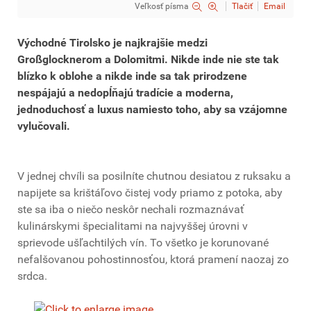
Veľkosť písma
Tlačiť
Email
Východné Tirolsko je najkrajšie medzi
Großglocknerom a Dolomitmi. Nikde inde nie ste tak
blízko k oblohe a nikde inde sa tak prirodzene
nespájajú a nedopĺňajú tradície a moderna,
jednoduchosť a luxus namiesto toho, aby sa vzájomne
vylučovali.
V jednej chvíli sa posilníte chutnou desiatou z ruksaku a
napijete sa krištáľovo čistej vody priamo z potoka, aby
ste sa iba o niečo neskôr nechali rozmaznávať
kulinárskymi špecialitami na najvyššej úrovni v
sprievode ušľachtilých vín. To všetko je korunované
nefalšovanou pohostinnosťou, ktorá pramení naozaj zo
srdca.