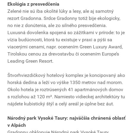
Ekológia z presvedčenia
Zelené nie sú iba okolité lúky a lesy, ale aj samotný
rezort Gradonna. Srdce Gradonny totiž bije ekologicky,
no nie z donútenia, ale zo silného presvedčenia.
Luxusná dovolenka spojená so zážitkami v prírode: to je
vízia budúcnosti, ktorá tu existuje v praxi a pýši sa
viacerými cenami, napr. ocenením Green Luxury Award,
Tirolskou cenou za drevostavbu či ocenením Europe’s
Leading Green Resort.
Štvorhviezdičkový hotelový komplex je koncipovaný ako
horská dedina a leží vo výške 1350 metrov nad morom.
Okolo hotela je roztrúsených 41 apartmánových domov
s rozlohou až 120 m². Namiesto vidieckej architektúry tu
nájdete kubistický štýl a celý areál je úplne bez áut.
Národný park Vysoké Taury: najväčšia chránená oblasť
v Alpách
Gradonnu obklopuje Národný park Vysoké Taury,