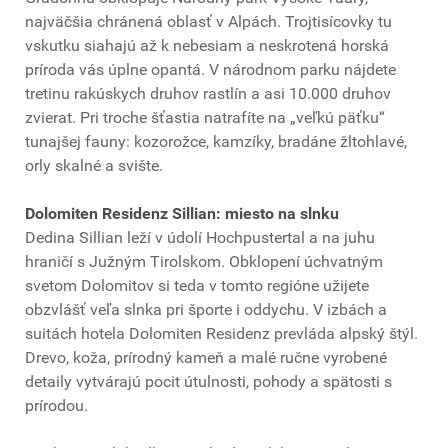
najväčšia chránená oblasť v Alpách. Trojtisícovky tu
vskutku siahajú až k nebesiam a neskrotená horská
príroda vás úplne opantá. V národnom parku nájdete
tretinu rakúskych druhov rastlín a asi 10.000 druhov
zvierat. Pri troche šťastia natrafíte na „veľkú päťku“
tunajšej fauny: kozorožce, kamzíky, bradáne žltohlavé,
orly skalné a svište.
Dolomiten Residenz Sillian: miesto na slnku
Dedina Sillian leží v údolí Hochpustertal a na juhu
hraničí s Južným Tirolskom. Obklopení úchvatným
svetom Dolomitov si teda v tomto regióne užijete
obzvlášť veľa slnka pri športe i oddychu. V izbách a
suitách hotela Dolomiten Residenz prevláda alpský štýl.
Drevo, koža, prírodný kameň a malé ručne vyrobené
detaily vytvárajú pocit útulnosti, pohody a spätosti s
prírodou.