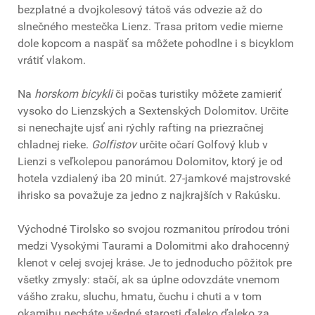
bezplatné a dvojkolesový tátoš vás odvezie až do
slnečného mestečka Lienz. Trasa pritom vedie mierne
dole kopcom a naspäť sa môžete pohodlne i s bicyklom
vrátiť vlakom.
Na
horskom bicykli
či počas turistiky môžete zamieriť
vysoko do Lienzských a Sextenských Dolomitov. Určite
si nenechajte ujsť ani rýchly rafting na priezračnej
chladnej rieke.
Golfistov
určite očarí Golfový klub v
Lienzi s veľkolepou panorámou Dolomitov, ktorý je od
hotela vzdialený iba 20 minút. 27-jamkové majstrovské
ihrisko sa považuje za jedno z najkrajších v Rakúsku.
Východné Tirolsko so svojou rozmanitou prírodou tróni
medzi Vysokými Taurami a Dolomitmi ako drahocenný
klenot v celej svojej kráse. Je to jednoducho pôžitok pre
všetky zmysly: stačí, ak sa úplne odovzdáte vnemom
vášho zraku, sluchu, hmatu, čuchu i chuti a v tom
okamihu necháte všedné starosti ďaleko ďaleko za