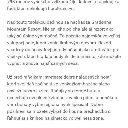
798 metrov vysokého velikána žije dodnes a fascinuje aj
ľudí, ktorí neholdujú horolezectvu.
Nad touto tirolskou dedinou sa nachádza Gradonna
Mountain Resort. Nielen jeho poloha ale aj rezort ako
taký sú úplne výnimočné. To pocítite najneskôr vo veľkej
vstupnej hale, ktorá vonia limbovým drevom. Rezort
vsadený do úchvatnej prírody pôsobí ako amfiteáter pre
všetkých, ktorí hľadajú oddych. Je to miesto, kde môžete
vypnúť a znova nájsť samých seba.
Už pred raňajkami stretnete dobre naladených hostí,
ktorí svoj deň začínajú vo vonkajšom bazéne alebo
osviežujúcom jazere. Raňajky vo forme bufetu
nenechajú nesplnené žiadne z vašich prianí a ponúknu
vám bohatý výber regionálnych špecialít. Dobre
posilnení sa môžete vybrať do hôr, na prechádzku či
ľahnúť si s knihou na slniečko vo wellness zóne.