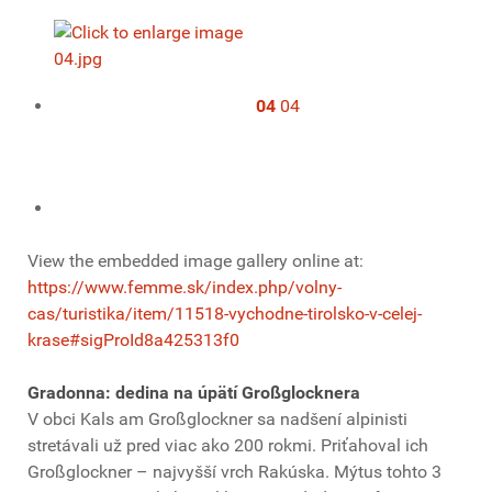
04
04
View the embedded image gallery online at:
https://www.femme.sk/index.php/volny-
cas/turistika/item/11518-vychodne-tirolsko-v-celej-
krase#sigProId8a425313f0
Gradonna: dedina na úpätí Großglocknera
V obci Kals am Großglockner sa nadšení alpinisti
stretávali už pred viac ako 200 rokmi. Priťahoval ich
Großglockner – najvyšší vrch Rakúska. Mýtus tohto 3