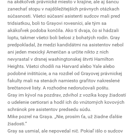
na akékoľvek právnické miesto v krajine, ale aj šancu
zanechať stopu v najdôležitejších právnych otázkach
súčasnosti. Všetci súčasní asistenti sudcov mali pred
tridsiatkou, boli to Grayovi rovesníci, ale tým sa
akákoľvek podoba končila. Ako tí dvaja, čo si hádzali
loptu, takmer všetci boli belosi z bohatých rodín. Gray
predpokladal, že medzi kandidátmi na asistentov nebol
ani jeden mexický Američan a určite nikto z nich
nevyrastal v drsnej washingtonskej štvrti Hamilton
Heights. Všetci chodili na Harvard alebo Yale alebo
podobné inštitúcie, a na rozdiel od Grayovej právnickej
fakulty mali na stenách namiesto grafitov nakreslené
brečtanové listy. A rozhodne nedoručovali poštu.
Gray im kývol na pozdrav, zdvihol z vozíka kopy žiadostí
o udelenie certiorari a hodil ich do vnútorných kovových
schránok pre asistentov predsedu súdu.
Mike pozrel na Graya. „Nie, prosím ťa, už žiadne ďalšie
žiadosti.“
Gray sa usmial, ale nepovedal nič. Pokiaľ išlo o sudcov