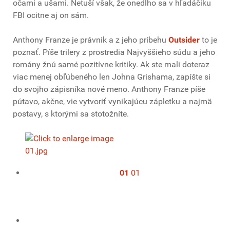
očami a ušami. Netuší však, že onedlho sa v hľadáčiku
FBI ocitne aj on sám.
Anthony Franze je právnik a z jeho príbehu
Outsider
to je
poznať. Píše trilery z prostredia Najvyššieho súdu a jeho
romány žnú samé pozitívne kritiky. Ak ste mali doteraz
viac menej obľúbeného len Johna Grishama, zapíšte si
do svojho zápisníka nové meno. Anthony Franze píše
pútavo, akčne, vie vytvoriť vynikajúcu zápletku a najmä
postavy, s ktorými sa stotožníte.
01
01