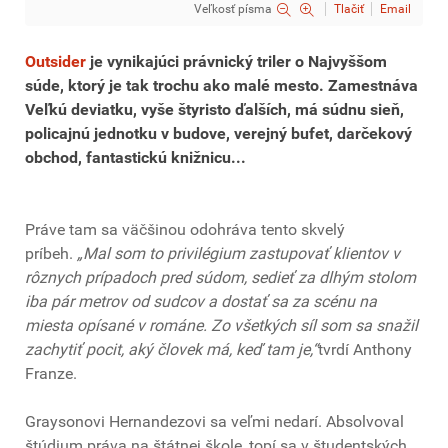
Veľkosť písma
Tlačiť
Email
Outsider
je vynikajúci právnický triler o Najvyššom
súde, ktorý je tak trochu ako malé mesto. Zamestnáva
Veľkú deviatku, vyše štyristo ďalších, má súdnu sieň,
policajnú jednotku v budove, verejný bufet, darčekový
obchod, fantastickú knižnicu...
Práve tam sa väčšinou odohráva tento skvelý
príbeh.
„Mal som to privilégium zastupovať klientov v
rôznych prípadoch pred súdom, sedieť za dlhým stolom
iba pár metrov od sudcov a dostať sa za scénu na
miesta opísané v románe. Zo všetkých síl som sa snažil
zachytiť pocit, aký človek má, keď tam je,“
tvrdí Anthony
Franze.
Graysonovi Hernandezovi sa veľmi nedarí. Absolvoval
štúdium práva na štátnej škole, topí sa v študentských