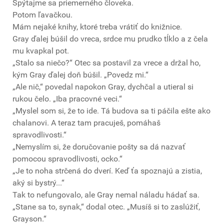
Spýtajme sa priemerného človeka.
Potom ľavačkou.
Mám nejaké knihy, ktoré treba vrátiť do knižnice.
Gray ďalej búšil do vreca, srdce mu prudko tĺklo a z čela
mu kvapkal pot.
„Stalo sa niečo?“ Otec sa postavil za vrece a držal ho,
kým Gray ďalej doň búšil. „Povedz mi.“
„Ale nič,“ povedal napokon Gray, dychčal a utieral si
rukou čelo. „Iba pracovné veci.“
„Myslel som si, že to ide. Tá budova sa ti páčila ešte ako
chalanovi. A teraz tam pracuješ, pomáhaš
spravodlivosti.“
„Nemyslím si, že doručovanie pošty sa dá nazvať
pomocou spravodlivosti, ocko.“
„Je to noha strčená do dverí. Keď ťa spoznajú a zistia,
aký si bystrý...“
Tak to nefungovalo, ale Gray nemal náladu hádať sa.
„Stane sa to, synak,“ dodal otec. „Musíš si to zaslúžiť,
Grayson.“