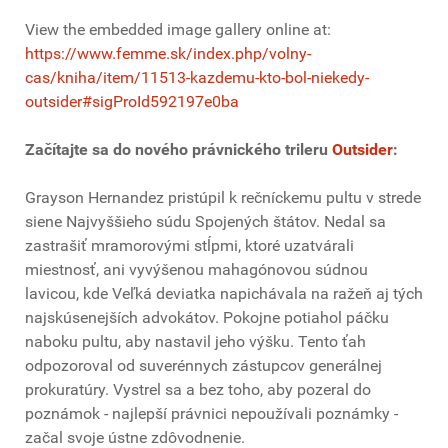
View the embedded image gallery online at:
https://www.femme.sk/index.php/volny-
cas/kniha/item/11513-kazdemu-kto-bol-niekedy-
outsider#sigProId592197e0ba
Začítajte sa do nového právnického trileru
Outsider
:
Grayson Hernandez pristúpil k rečníckemu pultu v strede
siene Najvyššieho súdu Spojených štátov. Nedal sa
zastrašiť mramorovými stĺpmi, ktoré uzatvárali
miestnosť, ani vyvýšenou mahagónovou súdnou
lavicou, kde Veľká deviatka napichávala na ražeň aj tých
najskúsenejších advokátov. Pokojne potiahol páčku
naboku pultu, aby nastavil jeho výšku. Tento ťah
odpozoroval od suverénnych zástupcov generálnej
prokuratúry. Vystrel sa a bez toho, aby pozeral do
poznámok - najlepší právnici nepoužívali poznámky -
začal svoje ústne zdôvodnenie.