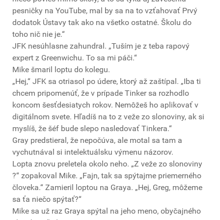
pesničky na YouTube, mal by sa na to vzťahovať Prvý
dodatok Ústavy tak ako na všetko ostatné. Školu do
toho nič nie je.“
JFK nesúhlasne zahundral. „Tuším je z teba rapový
expert z Greenwichu. To sa mi páči.“
Mike šmaril loptu do kolegu.
„Hej,“ JFK sa otriasol po údere, ktorý až zaštípal. „Iba ti
chcem pripomenúť, že v prípade Tinker sa rozhodlo
koncom šesťdesiatych rokov. Nemôžeš ho aplikovať v
digitálnom svete. Hľadíš na to z veže zo slonoviny, ak si
myslíš, že šéf bude slepo nasledovať Tinkera.“
Gray predstieral, že nepočúva, ale motal sa tam a
vychutnával si intelektuálsku výmenu názorov.
Lopta znovu preletela okolo neho. „Z veže zo slonoviny
?“ zopakoval Mike. „Fajn, tak sa spýtajme priemerného
človeka.“ Zamieril loptou na Graya. „Hej, Greg, môžeme
sa ťa niečo spýtať?“
Mike sa už raz Graya spýtal na jeho meno, obyčajného