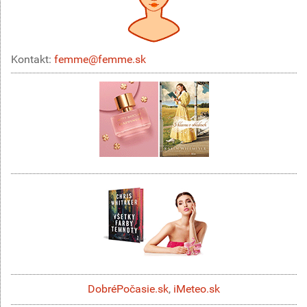
Kontakt:
femme@femme.sk
DobréPočasie.sk
,
iMeteo.sk