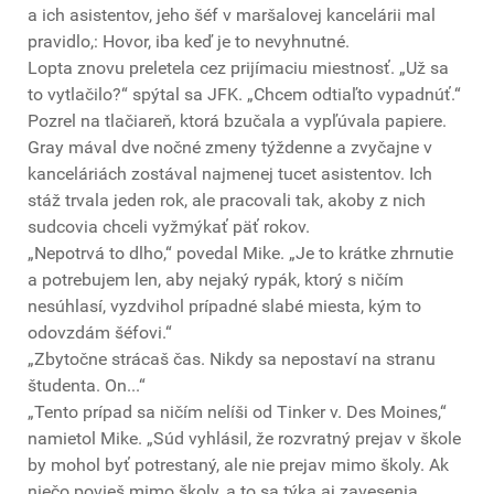
a ich asistentov, jeho šéf v maršalovej kancelárii mal
pravidlo,: Hovor, iba keď je to nevyhnutné.
Lopta znovu preletela cez prijímaciu miestnosť. „Už sa
to vytlačilo?“ spýtal sa JFK. „Chcem odtiaľto vypadnúť.“
Pozrel na tlačiareň, ktorá bzučala a vypľúvala papiere.
Gray mával dve nočné zmeny týždenne a zvyčajne v
kanceláriách zostával najmenej tucet asistentov. Ich
stáž trvala jeden rok, ale pracovali tak, akoby z nich
sudcovia chceli vyžmýkať päť rokov.
„Nepotrvá to dlho,“ povedal Mike. „Je to krátke zhrnutie
a potrebujem len, aby nejaký rypák, ktorý s ničím
nesúhlasí, vyzdvihol prípadné slabé miesta, kým to
odovzdám šéfovi.“
„Zbytočne strácaš čas. Nikdy sa nepostaví na stranu
študenta. On...“
„Tento prípad sa ničím nelíši od Tinker v. Des Moines,“
namietol Mike. „Súd vyhlásil, že rozvratný prejav v škole
by mohol byť potrestaný, ale nie prejav mimo školy. Ak
niečo povieš mimo školy, a to sa týka aj zavesenia