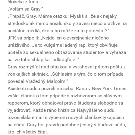
človeka z ľudu.
„Volám sa Gray.“
„Prepáč, Gray. Máme otázku: Myslíš si, že ak nejaký
stredoškolák mimo areálu školy zavesí niečo urážlivé na
sociálne médiá, škola ho môže za to potrestať?“
JFK sa pripojil: „Nejde len o zverejnenie niečoho
urážlivého. Je to vulgárne ladený rap, ktorý obviňuje
učiteľa zo sexuálneho obťažovania študentov a vyhráža
sa, že toho chlapíka ´odkrágľuje´.“
Gray rozmýšľal nad otázkou a vyťahoval pritom poštu z
vonkajších skriniek. „Súhlasím s tým, čo o tom prípade
povedal Vražedný Malcolm.“
Asistenti sudcu pozreli na seba. Ráno v New York Times
vyšiel článok o tom prípade s rozhovorom so slávnym
rapperom, ktorý obhajoval právo študenta slobodne sa
vyjadrovať. Každé ráno knižnica Najvyššieho súdu
rozosielala email s výberom nových článkov týkajúcich
sa súdu. Gray bol pravdepodobne jediný v budove súdu,
kto ich všetky čítal.