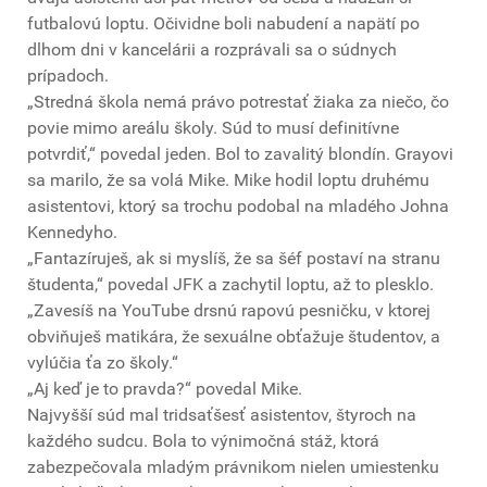
futbalovú loptu. Očividne boli nabudení a napätí po
dlhom dni v kancelárii a rozprávali sa o súdnych
prípadoch.
„Stredná škola nemá právo potrestať žiaka za niečo, čo
povie mimo areálu školy. Súd to musí definitívne
potvrdiť,“ povedal jeden. Bol to zavalitý blondín. Grayovi
sa marilo, že sa volá Mike. Mike hodil loptu druhému
asistentovi, ktorý sa trochu podobal na mladého Johna
Kennedyho.
„Fantazíruješ, ak si myslíš, že sa šéf postaví na stranu
študenta,“ povedal JFK a zachytil loptu, až to plesklo.
„Zavesíš na YouTube drsnú rapovú pesničku, v ktorej
obviňuješ matikára, že sexuálne obťažuje študentov, a
vylúčia ťa zo školy.“
„Aj keď je to pravda?“ povedal Mike.
Najvyšší súd mal tridsaťšesť asistentov, štyroch na
každého sudcu. Bola to výnimočná stáž, ktorá
zabezpečovala mladým právnikom nielen umiestenku