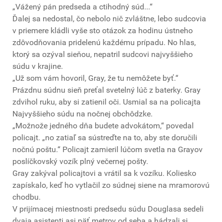
„Vážený pán predseda a ctihodný súd...“
Ďalej sa nedostal, čo nebolo nič zvláštne, lebo sudcovia
v priemere kládli vyše sto otázok za hodinu ústneho
zdôvodňovania pridelenú každému prípadu. No hlas,
ktorý sa ozýval sieňou, nepatril sudcovi najvyššieho
súdu v krajine.
„Už som vám hovoril, Gray, že tu nemôžete byť.“
Prázdnu súdnu sieň preťal svetelný lúč z baterky. Gray
zdvihol ruku, aby si zatienil oči. Usmial sa na policajta
Najvyššieho súdu na nočnej obchôdzke.
„Možnože jedného dňa budete advokátom,“ povedal
policajt. „no zatiaľ sa sústreďte na to, aby ste doručili
nočnú poštu.“ Policajt zamieril lúčom svetla na Grayov
poslíčkovský vozík plný večernej pošty.
Gray zakýval policajtovi a vrátil sa k vozíku. Koliesko
zapískalo, keď ho vytlačil zo súdnej siene na mramorovú
chodbu.
V prijímacej miestnosti predsedu súdu Douglasa sedeli
dvaja asistenti asi päť metrov od seba a hádzali si