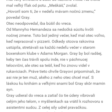
mal veľký fľak od potu. „Meškáš,“ zvolal.
„Hovoril som ti, že v nedeľu mávam nočnú zmenu,“
povedal Gray.
Otec neodpovedal, iba búšil do vreca.
Od Mannyho Hernandeza sa nedočká súcitu kvôli
nočnej zmene. Toto bol jediný večer, keď mal otec voľno,
keď nepracoval v pizzerii. Odkedy otcova rakovina
ustúpila, stretávali sa každú nedeľu večer v starom
boxerskom klube v Adams Morgan. Gray by bol radšej,
keby ten čas trávili spolu inde, nie v páchnucej
telocvični, ale otec sa tešil, keď ho znovu videl v
rukaviciach. Práve tieto chvíle Grayovi pripomínali, že
asi nie je ten muž, akého z neho otec chcel mať. S
láskou ku knihám a veľkými snami bol Gray skôr mamin
syn.
Gray udieral do vreca a zatiaľ čo tie údery vibrovali
celým jeho telom, v myšlienkach sa vrátil k rozhovoru s
asistentmi sudcu. Z celej sily udrel pravačkou.