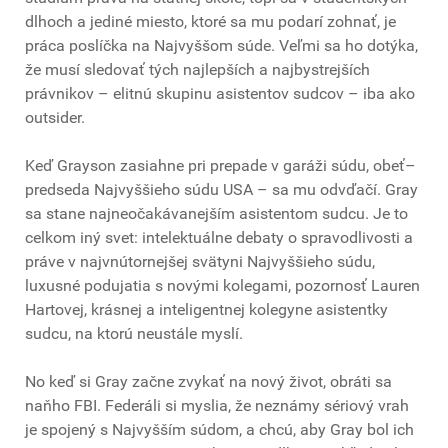
dlhoch a jediné miesto, ktoré sa mu podarí zohnať, je
práca poslíčka na Najvyššom súde. Veľmi sa ho dotýka,
že musí sledovať tých najlepších a najbystrejších
právnikov – elitnú skupinu asistentov sudcov – iba ako
outsider.
Keď Grayson zasiahne pri prepade v garáži súdu, obeť–
predseda Najvyššieho súdu USA – sa mu odvďačí. Gray
sa stane najneočakávanejším asistentom sudcu. Je to
celkom iný svet: intelektuálne debaty o spravodlivosti a
práve v najvnútornejšej svätyni Najvyššieho súdu,
luxusné podujatia s novými kolegami, pozornosť Lauren
Hartovej, krásnej a inteligentnej kolegyne asistentky
sudcu, na ktorú neustále myslí.
No keď si Gray začne zvykať na nový život, obráti sa
naňho FBI. Federáli si myslia, že neznámy sériový vrah
je spojený s Najvyšším súdom, a chcú, aby Gray bol ich