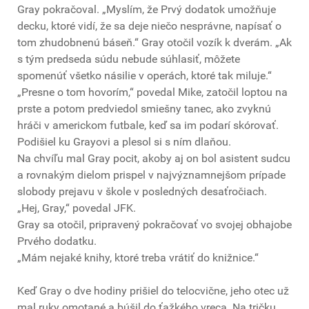
Gray pokračoval. „Myslím, že Prvý dodatok umožňuje
decku, ktoré vidí, že sa deje niečo nesprávne, napísať o
tom zhudobnenú báseň.“ Gray otočil vozík k dverám. „Ak
s tým predseda súdu nebude súhlasiť, môžete
spomenúť všetko násilie v operách, ktoré tak miluje.“
„Presne o tom hovorím,“ povedal Mike, zatočil loptou na
prste a potom predviedol smiešny tanec, ako zvyknú
hráči v americkom futbale, keď sa im podarí skórovať.
Podišiel ku Grayovi a plesol si s ním dlaňou.
Na chvíľu mal Gray pocit, akoby aj on bol asistent sudcu
a rovnakým dielom prispel v najvýznamnejšom prípade
slobody prejavu v škole v posledných desaťročiach.
„Hej, Gray,“ povedal JFK.
Gray sa otočil, pripravený pokračovať vo svojej obhajobe
Prvého dodatku.
„Mám nejaké knihy, ktoré treba vrátiť do knižnice.“
Keď Gray o dve hodiny prišiel do telocvične, jeho otec už
mal ruky omotané a búšil do ťažkého vreca. Na tričku