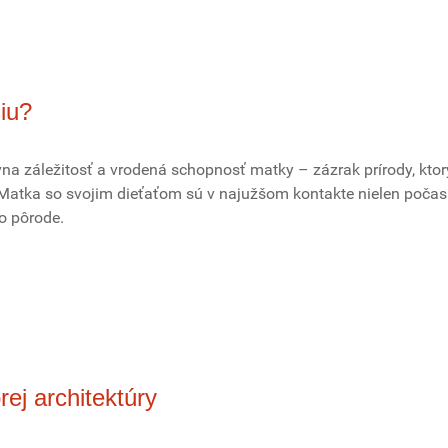
iu?
ívna záležitosť a vrodená schopnosť matky – zázrak prírody, kto
. Matka so svojim dieťaťom sú v najužšom kontakte nielen počas
po pôrode.
rej architektúry