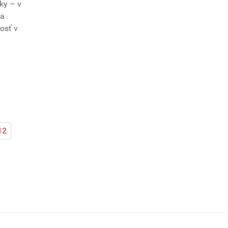
ky – v
na
osť v
12