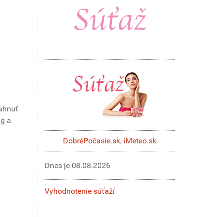
iahnuť
ng a
DobréPočasie.sk
,
iMeteo.sk
Dnes je
08.08.2026
Vyhodnotenie súťaží