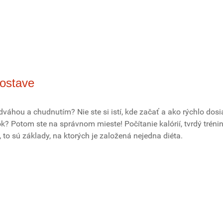
postave
váhou a chudnutím? Nie ste si istí, kde začať a ako rýchlo dos
k? Potom ste na správnom mieste!
Počítanie kalórií, tvrdý tréni
 to sú základy, na ktorých je založená nejedna diéta.