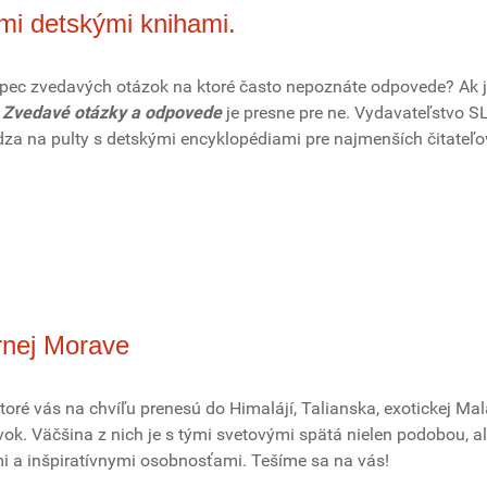
mi detskými knihami.
opec zvedavých otázok na ktoré často nepoznáte odpovede? Ak j
a
Zvedavé otázky a odpovede
je presne pre ne. Vydavateľstvo 
dza na pulty s detskými encyklopédiami pre najmenších čitateľo
rnej Morave
ktoré vás na chvíľu prenesú do Himalájí, Talianska, exotickej Mala
ok. Väčšina z nich je s tými svetovými spätá nielen podobou, al
 a inšpiratívnymi osobnosťami. Tešíme sa na vás!