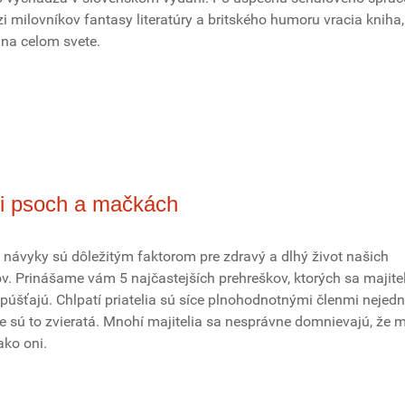
 milovníkov fantasy literatúry a britského humoru vracia kniha,
 na celom svete.
ri psoch a mačkách
 návyky sú dôležitým faktorom pre zdravý a dlhý život našich
v. Prinášame vám 5 najčastejších prehreškov, ktorých sa majite
púšťajú. Chlpatí priatelia sú síce plnohodnotnými členmi nejedn
le sú to zvieratá. Mnohí majitelia sa nesprávne domnievajú, že 
ako oni.