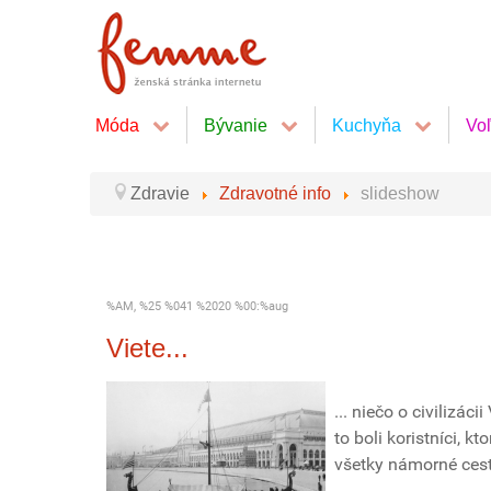
Móda
Bývanie
Kuchyňa
Vo
Zdravie
Zdravotné info
slideshow
%AM, %25 %041 %2020 %00:%aug
Viete...
... niečo o civilizá
to boli koristníci, k
všetky námorné cest