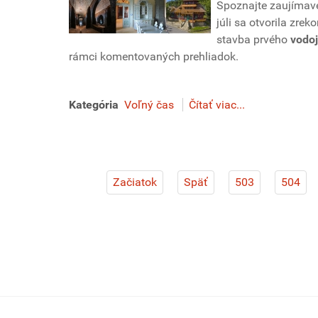
Spoznajte
zaujímavé
júli sa otvorila zr
stavba prvého
vodo
rámci komentovaných prehliadok.
Kategória
Voľný čas
Čítať viac...
Začiatok
Späť
503
504