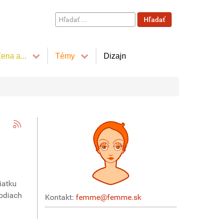
Hľadať
Hľadať
...
ena a...
Témy
Dizajn
iatku
lodiach
Kontakt:
femme@femme.sk