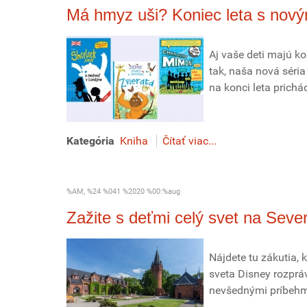
Má hmyz uši? Koniec leta s nový
Aj vaše deti majú k
tak, naša nová séri
na konci leta prichá
Kategória
Kniha
Čítať viac...
%AM, %24 %041 %2020 %00:%aug
Zažite s deťmi celý svet na Seve
Nájdete tu zákutia, 
sveta Disney rozpráv
nevšednými príbehmi