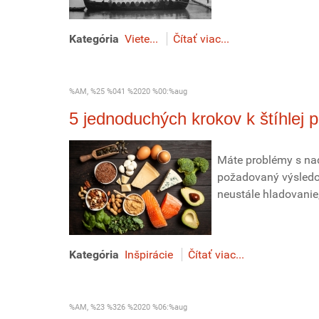
Kategória
Viete...
Čítať viac...
%AM, %25 %041 %2020 %00:%aug
5 jednoduchých krokov k štíhlej 
Máte problémy s nad
požadovaný výsledo
neustále hladovanie,
Kategória
Inšpirácie
Čítať viac...
%AM, %23 %326 %2020 %06:%aug