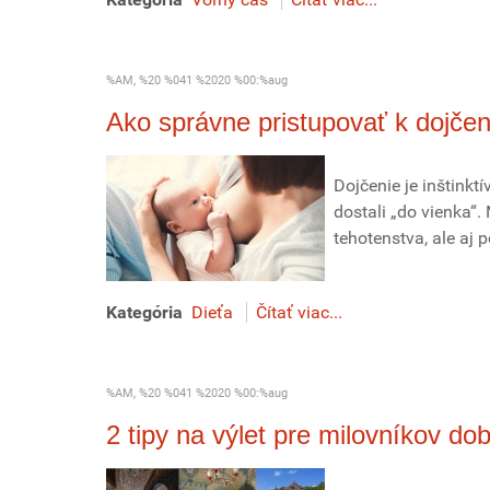
%AM, %20 %041 %2020 %00:%aug
Ako správne pristupovať k dojčen
Dojčenie je inštinkt
dostali „do vienka“
tehotenstva, ale aj 
Kategória
Dieťa
Čítať viac...
%AM, %20 %041 %2020 %00:%aug
2 tipy na výlet pre milovníkov dob