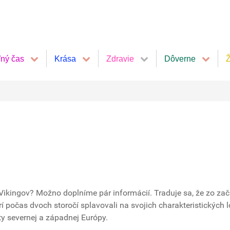
ľný čas
Krása
Zdravie
Dôverne
Ž
cii Vikingov? Možno doplníme pár informácií. Traduje sa, že zo zač
torí počas dvoch storočí splavovali na svojich charakteristických 
y severnej a západnej Európy.