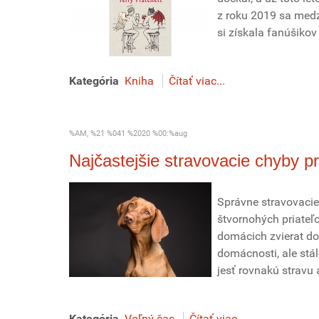
z roku 2019 sa medzi
si získala fanúšikov
Kategória
Kniha
Čítať viac...
%AM, %21 %041 %2020 %00:%aug
Najčastejšie stravovacie chyby p
Správne stravovacie
štvornohých priateľo
domácich zvierat do
domácnosti, ale stá
jesť rovnakú stravu 
Kategória
Voľný čas
Čítať viac...