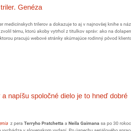
riler. Genéza
r medicínskych trilerov a dokazuje to aj v najnovšej knihe s n
i zvolil tému, ktorú akoby vytrhol z titulkov správ: ako na dolapen
 ktorou pracujú webové stránky skúmajúce rodinný pôvod klient
 a napíšu spoločné dielo je to hneď dobré
enia
z pera
Terryho Pratchetta
a
Neila Gaimana
sa po 30 roko
eto vychádza v slovenskom vydaní. Po úspechu seriálového spra