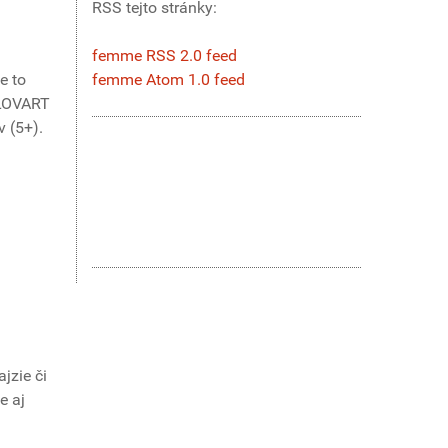
RSS tejto stránky:
femme RSS 2.0 feed
femme Atom 1.0 feed
e to
SLOVART
v (5+).
jzie či
e aj