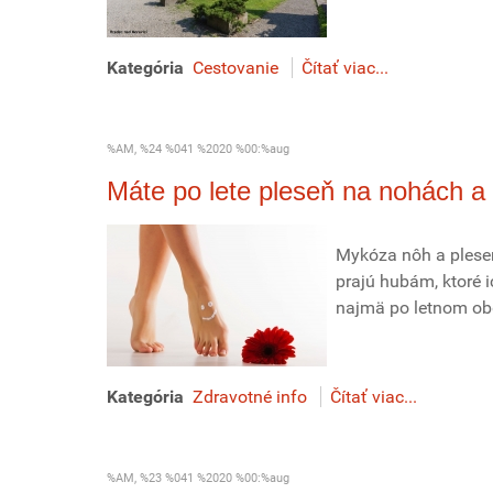
Kategória
Cestovanie
Čítať viac...
%AM, %24 %041 %2020 %00:%aug
Máte po lete pleseň na nohách a 
Mykóza nôh a plese
prajú hubám, ktoré 
najmä po letnom obd
Kategória
Zdravotné info
Čítať viac...
%AM, %23 %041 %2020 %00:%aug