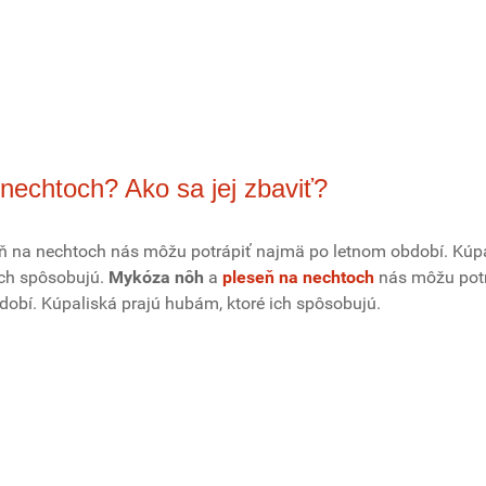
nechtoch? Ako sa jej zbaviť?
ň na nechtoch nás môžu potrápiť najmä po letnom období. Kúp
ich spôsobujú.
Mykóza nôh
a
pleseň na nechtoch
nás môžu potr
obí. Kúpaliská prajú hubám, ktoré ich spôsobujú.