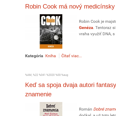
Robin Cook má nový medicínsky t
Robin Cook je majste
Genéza
. Tentoraz s
vraha využiť DNA, s
Kategória
Kniha
Čítať viac...
%AM, %22 %041 %2020 %00:%aug
Keď sa spoja dvaja autori fantasy
znamenie
Román
Dobré znam
dočkal, a už toto l