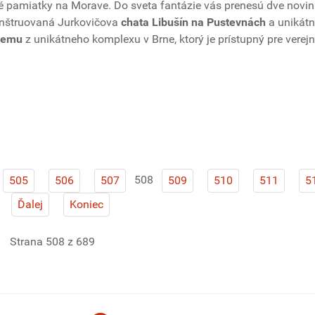
 pamiatky na Morave. Do sveta fantázie vás prenesú dve novin
ekonštruovaná Jurkovičova
chata Libušín na Pustevnách
a unikát
jemu
z unikátneho komplexu v Brne, ktorý je prístupný pre verejn
508
505
506
507
509
510
511
5
Ďalej
Koniec
Strana 508 z 689