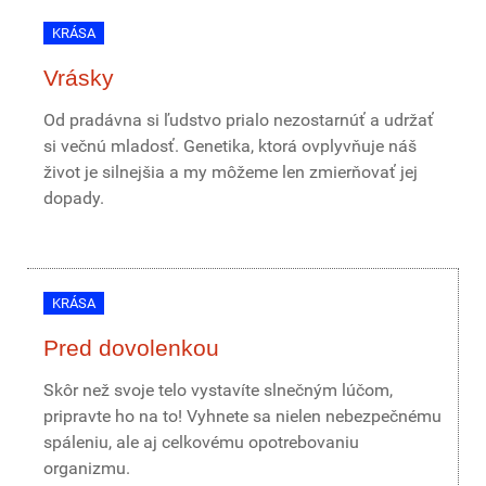
KRÁSA
Vrásky
Od pradávna si ľudstvo prialo nezostarnúť a udržať
si večnú mladosť. Genetika, ktorá ovplyvňuje náš
život je silnejšia a my môžeme len zmierňovať jej
dopady.
KRÁSA
Pred dovolenkou
Skôr než svoje telo vystavíte slnečným lúčom,
pripravte ho na to! Vyhnete sa nielen nebezpečnému
spáleniu, ale aj celkovému opotrebovaniu
organizmu.