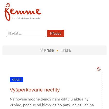
Hľadať
Hľadať
...
Krása
Krása
KRÁSA
Vyšperkované nechty
Najnovšie módne trendy nám diktujú aktuálny
vzhľad, počnúc od hlavy až po päty. Záleží len na