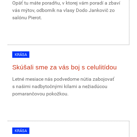
Opäť tu máte poradňu, v ktorej vám poradí a zbaví
vás mýtov, odborník na vlasy Dodo Jankovič zo
salónu Pierot.
KRÁSA
Skúšali sme za vás boj s celulitídou
Letné mesiace nás podvedome nútia zabojovať
s našimi nadbytočnými kilami a nežiadúcou
pomarančovou pokožkou.
KRÁSA