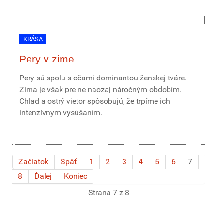
KRÁSA
Pery v zime
Pery sú spolu s očami dominantou ženskej tváre.
Zima je však pre ne naozaj náročným obdobím.
Chlad a ostrý vietor spôsobujú, že trpíme ich
intenzívnym vysúšaním.
Začiatok
Späť
1
2
3
4
5
6
7
8
Ďalej
Koniec
Strana 7 z 8