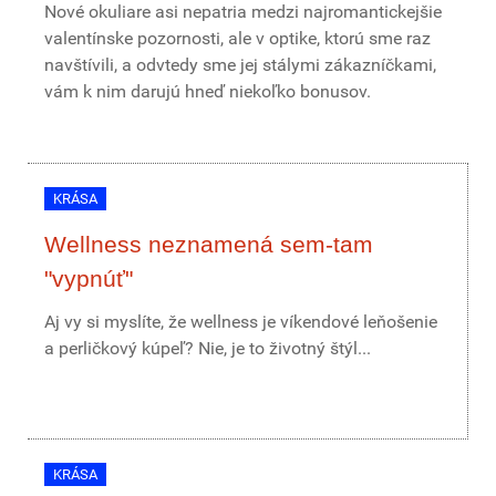
Nové okuliare asi nepatria medzi najromantickejšie
valentínske pozornosti, ale v optike, ktorú sme raz
navštívili, a odvtedy sme jej stálymi zákazníčkami,
vám k nim darujú hneď niekoľko bonusov.
KRÁSA
Wellness neznamená sem-tam
"vypnúť"
Aj vy si myslíte, že wellness je víkendové leňošenie
a perličkový kúpeľ? Nie, je to životný štýl...
KRÁSA