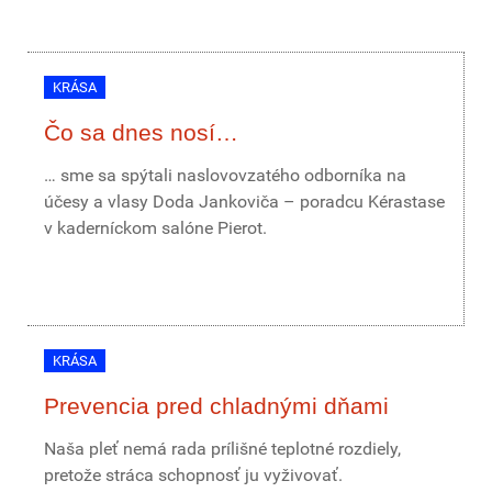
KRÁSA
Čo sa dnes nosí…
… sme sa spýtali naslovovzatého odborníka na
účesy a vlasy Doda Jankoviča – poradcu Kérastase
v kaderníckom salóne Pierot.
KRÁSA
Prevencia pred chladnými dňami
Naša pleť nemá rada prílišné teplotné rozdiely,
pretože stráca schopnosť ju vyživovať.