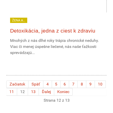
ŽENA A...
Detoxikácia, jedna z ciest k zdraviu
Mnohých z nás dlhé roky trápia chronické neduhy.
Viac či menej úspešne liečené, nás naše ťažkosti
sprevádzajú...
Začiatok
Späť
4
5
6
7
8
9
10
11
12
13
Ďalej
Koniec
Strana 12 z 13