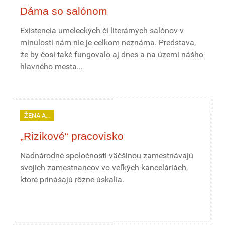
Dáma so salónom
Existencia umeleckých či literárnych salónov v
minulosti nám nie je celkom neznáma. Predstava,
že by čosi také fungovalo aj dnes a na území nášho
hlavného mesta...
ŽENA A...
„Rizikové“ pracovisko
Nadnárodné spoločnosti väčšinou zamestnávajú
svojich zamestnancov vo veľkých kanceláriách,
ktoré prinášajú rôzne úskalia.