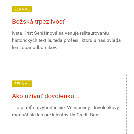
ŽENA A...
Božská trpezlivosť
Iveta Krist Senišinová sa venuje reštaurovaniu
historických textílií, teda profesii, ktorú u nás ovláda
len zopár odborníkov.
ŽENA A...
Ako užívať dovolenku...
... a platiť najvýhodnejšie. Všeobecný dovolenkový
manuál nie len pre klientov UniCredit Bank.