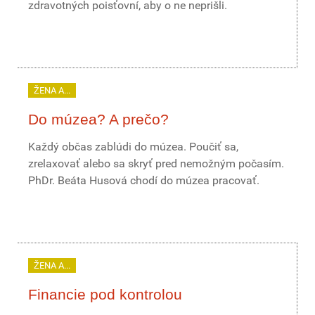
zdravotných poisťovní, aby o ne neprišli.
ŽENA A...
Do múzea? A prečo?
Každý občas zablúdi do múzea. Poučiť sa,
zrelaxovať alebo sa skryť pred nemožným počasím.
PhDr. Beáta Husová chodí do múzea pracovať.
ŽENA A...
Financie pod kontrolou