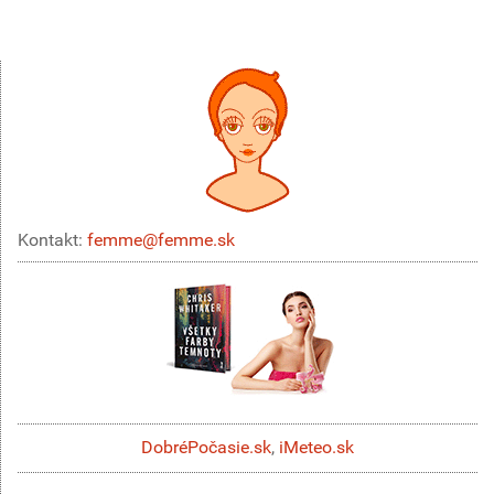
Kontakt:
femme@femme.sk
DobréPočasie.sk
,
iMeteo.sk