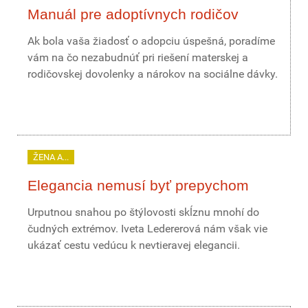
Manuál pre adoptívnych rodičov
Ak bola vaša žiadosť o adopciu úspešná, poradíme
vám na čo nezabudnúť pri riešení materskej a
rodičovskej dovolenky a nárokov na sociálne dávky.
ŽENA A...
Elegancia nemusí byť prepychom
Urputnou snahou po štýlovosti skĺznu mnohí do
čudných extrémov. Iveta Ledererová nám však vie
ukázať cestu vedúcu k nevtieravej elegancii.