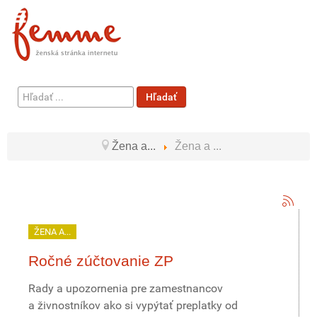
Hľadať
Hľadať
...
Žena a...
Žena a ...
ŽENA A...
Ročné zúčtovanie ZP
Rady a upozornenia pre zamestnancov
a živnostníkov ako si vypýtať preplatky od