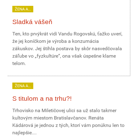
ŽENA A...
Sladká vášeň
Ten, kto prvýkrát vidí Vandu Rogovskú, ťažko uverí,
že jej koníčkom je výroba a konzumácia
zákuskov. Jej štíhla postava by skôr nasvedčovala
záľube vo „fyzkultúre“, ona však úspešne klame
telom.
ŽENA A...
S titulom a na trhu?!
Trhovisko na Miletičovej ulici sa už stalo takmer
kultovým miestom Bratislavčanov. Renáta
Kádárová je jednou z tých, ktorí vám ponúknu len to
najlepšie....