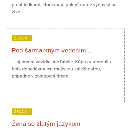
prostriedkami, ktoré majú pokryť nutné výdavky na
život.
ŽENA A...
Pod šarmantným vedením...
... aj predaj vozidiel ide ľahšie. Kúpa automobilu
bola donedávna len mužskou záležitosťou,
prípadne v zastúpení firiem.
ŽENA A...
Žena so zlatým jazykom