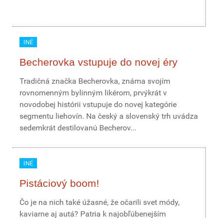
INÉ
Becherovka vstupuje do novej éry
Tradičná značka Becherovka, známa svojím
rovnomenným bylinným likérom, prvýkrát v
novodobej histórii vstupuje do novej kategórie
segmentu liehovín. Na český a slovenský trh uvádza
sedemkrát destilovanú Becherov...
INÉ
Pistáciový boom!
Čo je na nich také úžasné, že očarili svet módy,
kaviarne aj autá? Patria k najobľúbenejším