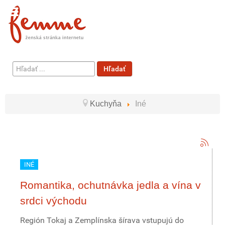
Hľadať
Hľadať
...
Kuchyňa
Iné
INÉ
Romantika, ochutnávka jedla a vína v
srdci východu
Región Tokaj a Zemplínska šírava vstupujú do