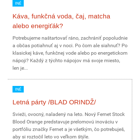
INÉ
Káva, funkčná voda, čaj, matcha
alebo energiťák?
Potrebujeme naštartovať ráno, zachrániť popoludnie
a občas potiahnuť aj v noci. Po čom ale siahnuť? Po
klasickej káve, funkčnej vode alebo po energetickom
nápoji? Každý z týchto nápojov má svoje miesto,
len je...
INÉ
Letná párty /BLAD ORINDŽ/
Svieži, ovocný, naladený na leto. Nový Fernet Stock
Blood Orange predstavuje prelomovú inováciu v
portfóliu značky Fernet a je všetkým, čo potrebuješ,
aby si roztočil leto vo veľkom štýle.