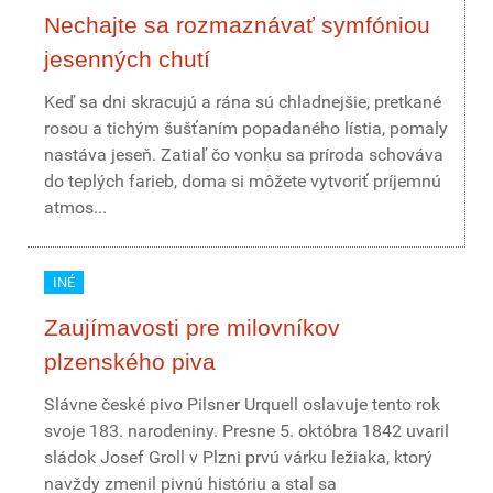
Nechajte sa rozmaznávať symfóniou
jesenných chutí
Keď sa dni skracujú a rána sú chladnejšie, pretkané
rosou a tichým šušťaním popadaného lístia, pomaly
nastáva jeseň. Zatiaľ čo vonku sa príroda schováva
do teplých farieb, doma si môžete vytvoriť príjemnú
atmos...
INÉ
Zaujímavosti pre milovníkov
plzenského piva
Slávne české pivo Pilsner Urquell oslavuje tento rok
svoje 183. narodeniny. Presne 5. októbra 1842 uvaril
sládok Josef Groll v Plzni prvú várku ležiaka, ktorý
navždy zmenil pivnú históriu a stal sa