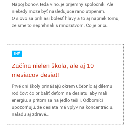
Nápoj bohov, teda víno, je príjemný spoločník. Ale
niekedy môže byť nasledujúce ráno utrpením.
O slovo sa prihlási bolesť hlavy a to aj napriek tomu,
že sme to neprehnali s množstvom. Čo je príči...
INÉ
Začína nielen škola, ale aj 10
mesiacov desiat!
Prvé dni školy prinášajú okrem učebníc aj dilemu
rodičov: čo pribaliť deťom na desiatu, aby mali
energiu, a pritom sa na jedlo tešili. Odborníci
upozorňujú, že desiata má vplyv na koncentráciu,
náladu aj zdravé...