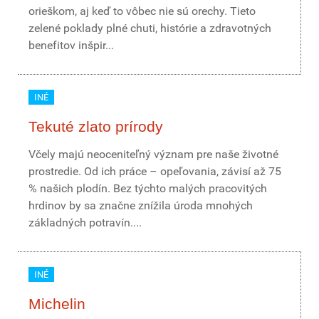
orieškom, aj keď to vôbec nie sú orechy. Tieto
zelené poklady plné chuti, histórie a zdravotných
benefitov inšpir...
INÉ
Tekuté zlato prírody
Včely majú neoceniteľný význam pre naše životné
prostredie. Od ich práce – opeľovania, závisí až 75
% našich plodín. Bez týchto malých pracovitých
hrdinov by sa značne znížila úroda mnohých
základných potravín....
INÉ
Michelin