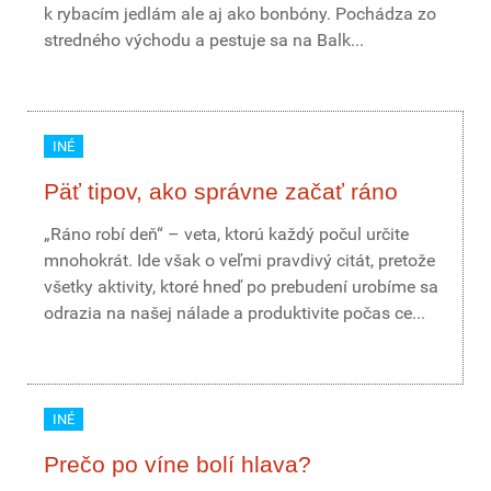
k rybacím jedlám ale aj ako bonbóny. Pochádza zo
stredného východu a pestuje sa na Balk...
INÉ
Päť tipov, ako správne začať ráno
„Ráno robí deň“ – veta, ktorú každý počul určite
mnohokrát. Ide však o veľmi pravdivý citát, pretože
všetky aktivity, ktoré hneď po prebudení urobíme sa
odrazia na našej nálade a produktivite počas ce...
INÉ
Prečo po víne bolí hlava?