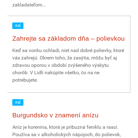
zakladateľom...
INÉ
Zahrejte sa základom dňa – polievkou
Keď sa vonku ochladí, niet nad dobré polievky, ktoré
vás zahrejú. Okrem toho, že zasýtia, môžu byť aj
zdravou oporou v období zvýšeného výskytu
chorôb. V Lidli nakúpite všetko, čo na ne
potrebujete.
INÉ
Burgundsko v znamení anízu
Aníz je korenina, ktorá je príbuzná feniklu a rasci.
Používa sa v alkoholických nápojoch, do polievok,