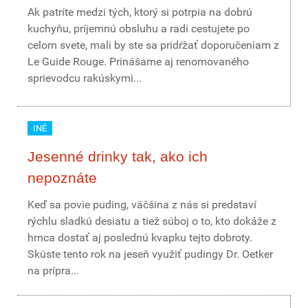
Ak patríte medzi tých, ktorý si potrpia na dobrú
kuchyňu, príjemnú obsluhu a radi cestujete po
celom svete, mali by ste sa pridŕžať doporučeniam z
Le Guide Rouge. Prinášame aj renomovaného
sprievodcu rakúskymi...
INÉ
Jesenné drinky tak, ako ich
nepoznáte
Keď sa povie puding, väčšina z nás si predstaví
rýchlu sladkú desiatu a tiež súboj o to, kto dokáže z
hrnca dostať aj poslednú kvapku tejto dobroty.
Skúste tento rok na jeseň využiť pudingy Dr. Oetker
na prípra...