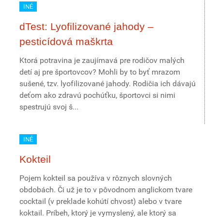
INÉ
dTest: Lyofilizované jahody –
pesticídová maškrta
Ktorá potravina je zaujímavá pre rodičov malých
detí aj pre športovcov? Mohli by to byť mrazom
sušené, tzv. lyofilizované jahody. Rodičia ich dávajú
deťom ako zdravú pochúťku, športovci si nimi
spestrujú svoj š...
INÉ
Kokteil
Pojem kokteil sa používa v rôznych slovných
obdobách. Či už je to v pôvodnom anglickom tvare
cocktail (v preklade kohútí chvost) alebo v tvare
koktail. Príbeh, ktorý je vymyslený, ale ktorý sa