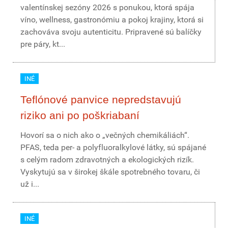
valentínskej sezóny 2026 s ponukou, ktorá spája
víno, wellness, gastronómiu a pokoj krajiny, ktorá si
zachováva svoju autenticitu. Pripravené sú balíčky
pre páry, kt...
INÉ
Teflónové panvice nepredstavujú
riziko ani po poškriabaní
Hovorí sa o nich ako o „večných chemikáliách“.
PFAS, teda per- a polyfluoralkylové látky, sú spájané
s celým radom zdravotných a ekologických rizík.
Vyskytujú sa v širokej škále spotrebného tovaru, či
už i...
INÉ