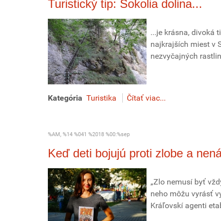
Turistický tip: Sokolia dolina...
...je krásna, divoká
najkrajších miest v
nezvyčajných rastli
Kategória
Turistika
Čítať viac...
%AM, %14 %041 %2018 %00:%sep
Keď deti bojujú proti zlobe a nená
„Zlo nemusí byť vžd
neho môžu vyrásť vy
Kráľovskí agenti et