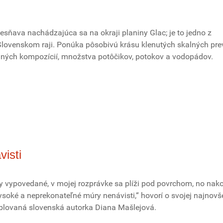
 tiesňava nachádzajúca sa na okraji planiny Glac; je to jedno z
 Slovenskom raji. Ponúka pôsobivú krásu klenutých skalných prev
nných kompozícií, množstva potôčikov, potokov a vodopádov.
visti
y vypovedané, v mojej rozprávke sa plíži pod povrchom, no nako
soké a neprekonateľné múry nenávisti,“ hovorí o svojej najnovš
ablovaná slovenská autorka Diana Mašlejová.