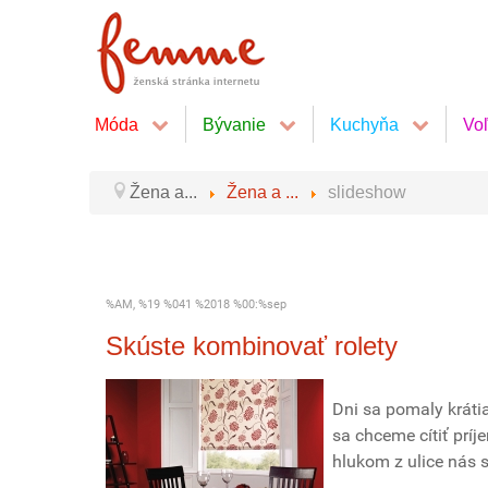
Móda
Bývanie
Kuchyňa
Vo
Žena a...
Žena a ...
slideshow
%AM, %19 %041 %2018 %00:%sep
Skúste kombinovať rolety
Dni sa pomaly kráti
sa chceme cítiť prí
hlukom z ulice nás s