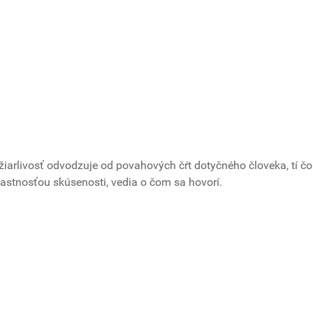
žiarlivosť odvodzuje od povahových čŕt dotyčného človeka, tí č
lastnosťou skúsenosti, vedia o čom sa hovorí.