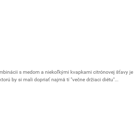
mbinácii s medom a niekoľkými kvapkami citrónovej šťavy je
orú by si mali dopriať najmä tí "večne držiaci diétu"...