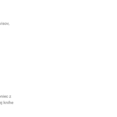
isov,
niec z
ej knihe