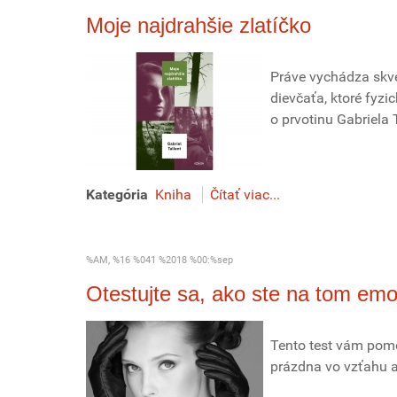
Moje najdrahšie zlatíčko
Práve vychádza skv
dievčaťa, ktoré fyzi
o prvotinu Gabriela 
Kategória
Kniha
Čítať viac...
%AM, %16 %041 %2018 %00:%sep
Otestujte sa, ako ste na tom em
Tento test vám pom
prázdna vo vzťahu a 