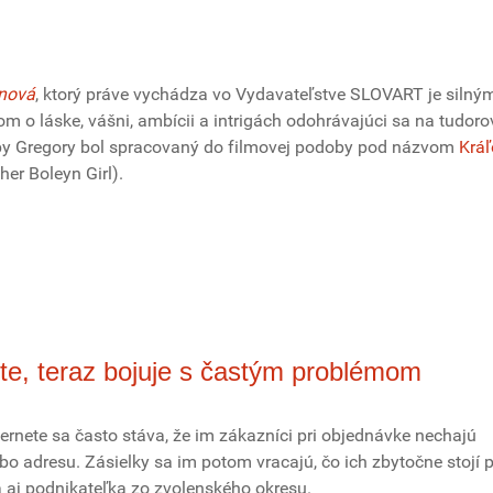
nová
, ktorý práve vychádza vo Vydavateľstve SLOVART je silný
om o láske, vášni, ambícii a intrigách odohrávajúci sa na tudo
ppy Gregory bol spracovaný do filmovej podoby pod názvom
Krá
her Boleyn Girl).
nete, teraz bojuje s častým problémom
ernete sa často stáva, že im zákazníci pri objednávke nechajú
o adresu. Zásielky sa im potom vracajú, čo ich zbytočne stojí 
 aj podnikateľka zo zvolenského okresu.