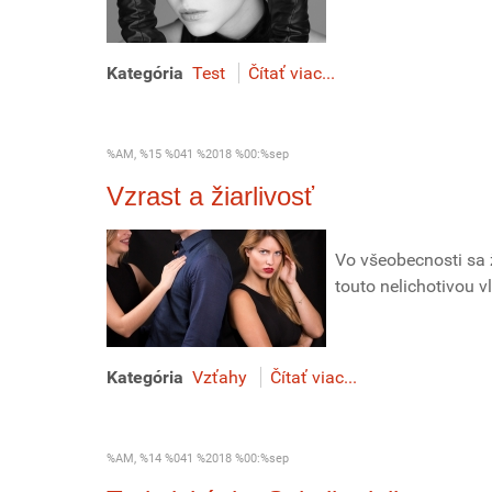
Kategória
Test
Čítať viac...
%AM, %15 %041 %2018 %00:%sep
Vzrast a žiarlivosť
Vo všeobecnosti sa 
touto nelichotivou v
Kategória
Vzťahy
Čítať viac...
%AM, %14 %041 %2018 %00:%sep