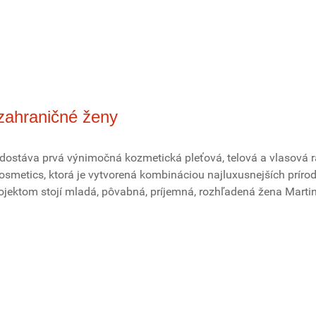
zahraničné ženy
 dostáva prvá výnimočná kozmetická pleťová, telová a vlasová 
metics, ktorá je vytvorená kombináciou najluxusnejších príro
rojektom stojí mladá, pôvabná, príjemná, rozhľadená žena Marti