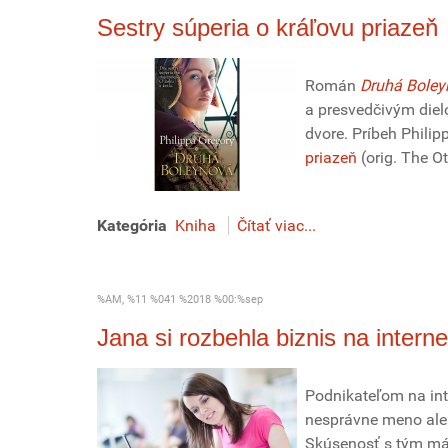
Sestry súperia o kráľovu priazeň
Román
Druhá Boley
a presvedčivým diel
dvore. Príbeh Phili
priazeň
(orig. The Ot
Kategória
Kniha
Čítať viac...
%AM, %11 %041 %2018 %00:%sep
Jana si rozbehla biznis na inter
Podnikateľom na int
nesprávne meno aleb
Skúsenosť s tým má