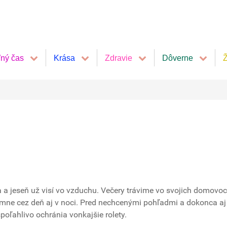
ľný čas
Krása
Zdravie
Dôverne
Ž
a a jeseň už visí vo vzduchu. Večery trávime vo svojich domovoc
jemne cez deň aj v noci. Pred nechcenými pohľadmi a dokonca aj
poľahlivo ochránia vonkajšie rolety.