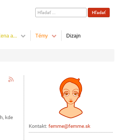
Hľadať
Hľadať
...
ena a...
Témy
Dizajn
h, kde
Kontakt:
femme@femme.sk