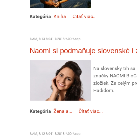
Kategória
Kniha
Čítať viac...
%AM, %13 %041 %2018 %00:%sep
Naomi si podmaňuje slovenské i 
Na slovensky trh sa
značky NAOMI BioCos
zložiek. Za celým p
Hadidom.
Kategória
Žena a...
Čítať viac...
%AM, %12 %041 %2018 %00:%sep