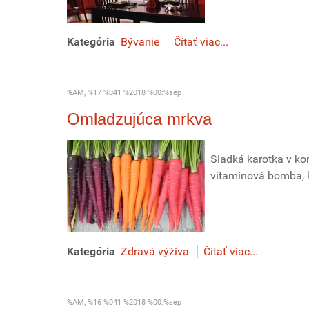
Kategória
Bývanie
Čítať viac...
%AM, %17 %041 %2018 %00:%sep
Omladzujúca mrkva
Sladká karotka v ko
vitamínová bomba, kt
Kategória
Zdravá výživa
Čítať viac...
%AM, %16 %041 %2018 %00:%sep