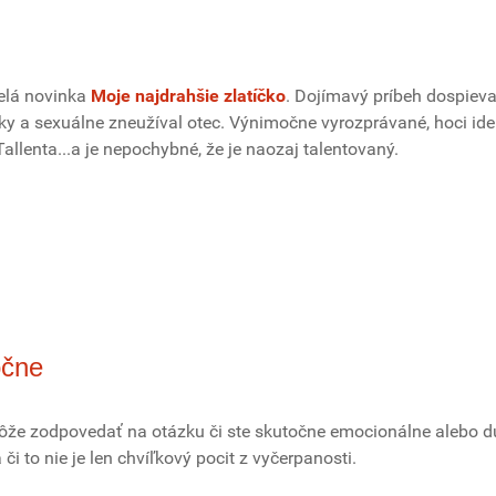
elá novinka
Moje najdrahšie zlatíčko
. Dojímavý príbeh dospiev
cky a sexuálne zneužíval otec. Výnimočne vyrozprávané, hoci ide
Tallenta...a je nepochybné, že je naozaj talentovaný.
očne
ôže zodpovedať na otázku či ste skutočne emocionálne alebo 
či to nie je len chvíľkový pocit z vyčerpanosti.