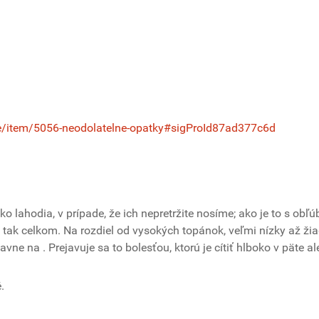
e/item/5056-neodolatelne-opatky#sigProId87ad377c6d
o lahodia, v prípade, že ich nepretržite nosíme; ako je to s obľ
ie tak celkom. Na rozdiel od vysokých topánok, veľmi nízky až ži
hlavne na
. Prejavuje sa to bolesťou, ktorú je cítiť hlboko v päte a
.