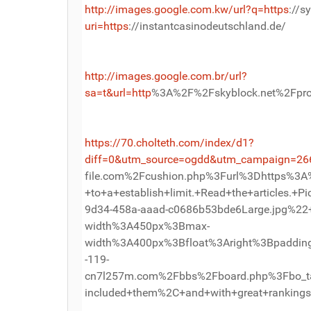
http://images.google.com.kw/url?q=https
://s
uri=https
://instantcasinodeutschland.de/
http://images.google.com.br/url?
sa=t&url=http
%3A%2F%2Fskyblock.net%2Fpr
https://70.cholteth.com/index/d1?
diff=0&utm_source=ogdd&utm_campaign=266
file.com%2Fcushion.php%3Furl%3Dhttps%3A
+to+a+establish+limit.+Read+the+articl
9d34-458a-aaad-c0686b53bde6Large.jpg%
width%3A450px%3Bmax-
width%3A400px%3Bfloat%3Aright%3Bpaddin
-119-
cn7l257m.com%2Fbbs%2Fboard.php%3Fbo_tab
included+them%2C+and+with+great+ranki