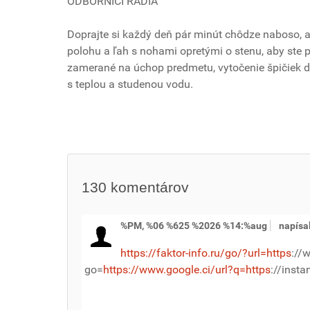
ODBORNÍCI RADIA
Doprajte si každý deň pár minút chôdze naboso, 
polohu a ľah s nohami opretými o stenu, aby ste 
zamerané na úchop predmetu, vytočenie špičiek do 
s teplou a studenou vodu.
130
komentárov
%PM, %06 %625 %2026 %14:%aug
napísa
https://faktor-info.ru/go/?url=https
://
go=
https://www.google.ci/url?q=https
://inst