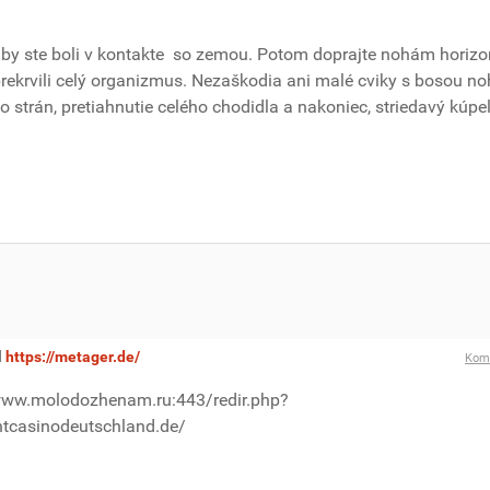
aby ste boli v kontakte so zemou. Potom doprajte nohám horizo
prekrvili celý organizmus. Nezaškodia ani malé cviky s bosou n
strán, pretiahnutie celého chodidla a nakoniec, striedavý kúpe
l
https://metager.de/
Kom
www.molodozhenam.ru:443/redir.php?
antcasinodeutschland.de/