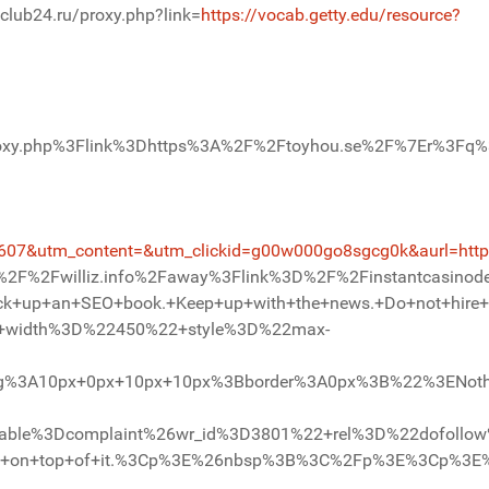
yclub24.ru/proxy.php?link=
https://vocab.getty.edu/resource?
oxy.php%3Flink%3Dhttps%3A%2F%2Ftoyhou.se%2F%7Er%3Fq%3
07&utm_content=&utm_clickid=g00w000go8sgcg0k&aurl=http
%2F%2Fwilliz.info%2Faway%3Flink%3D%2F%2Finstantcasinod
es.+Pick+up+an+SEO+book.+Keep+up+with+the+news.+Do+no
22+width%3D%22450%22+style%3D%22max-
g%3A10px+0px+10px+10px%3Bborder%3A0px%3B%22%3ENother+
le%3Dcomplaint%26wr_id%3D3801%22+rel%3D%22dofollow%22%3
ngs+on+top+of+it.%3Cp%3E%26nbsp%3B%3C%2Fp%3E%3Cp%3E