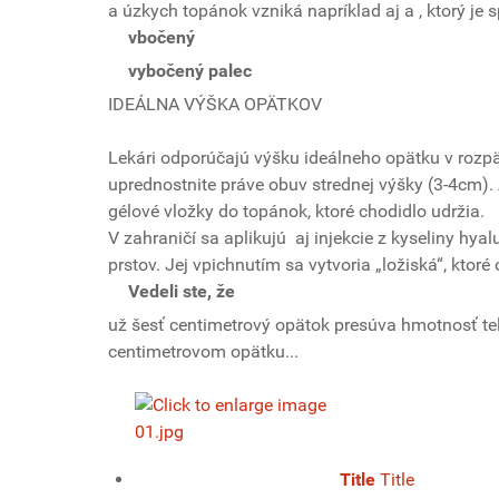
a úzkych topánok vzniká napríklad aj
a
, ktorý je
vbočený
vybočený palec
IDEÁLNA VÝŠKA OPÄTKOV
Lekári odporúčajú výšku ideálneho opätku v rozpä
uprednostnite práve obuv strednej výšky (3-4cm). 
gélové vložky do topánok, ktoré chodidlo udržia.
V zahraničí sa aplikujú aj injekcie z kyseliny hya
prstov. Jej vpichnutím sa vytvoria „ložiská“, ktor
Vedeli ste, že
už šesť centimetrový opätok presúva hmotnosť tel
centimetrovom opätku...
Title
Title