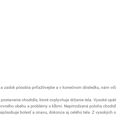
y a zadok pôsobia príťažlivejšie a v konečnom dôsledku, nám v
ostavenie chodidla, ktoré ovplyvňuje držanie tela. Vysoké opä
rvného obehu a problémy s kĺbmi. Neprirodzená poloha chodidl
 spôsobuje bolesť a únavu, dokonca aj celého tela. Z vysokých 