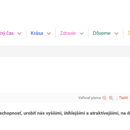
ľný čas
Krása
Zdravie
Dôverne
Ž
Veľkosť písma
Tlačiť
hopnosť, urobiť nás vyššími, štíhlejšími a atraktívejšími, na 