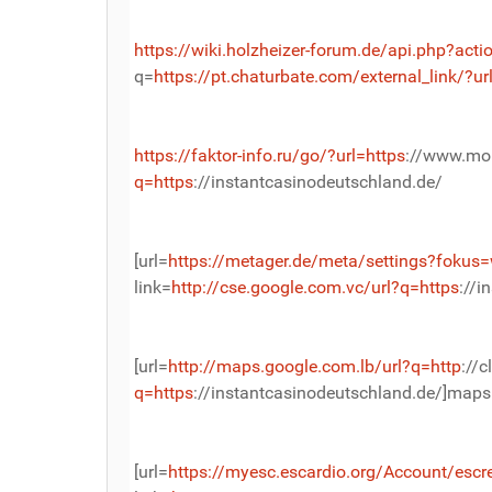
https://wiki.holzheizer-forum.de/api.php?acti
q=
https://pt.chaturbate.com/external_link/?ur
https://faktor-info.ru/go/?url=https
://www.mo
q=https
://instantcasinodeutschland.de/
[url=
https://metager.de/meta/settings?fokus
link=
http://cse.google.com.vc/url?q=https
://i
[url=
http://maps.google.com.lb/url?q=http
://c
q=https
://instantcasinodeutschland.de/]maps.
[url=
https://myesc.escardio.org/Account/escre