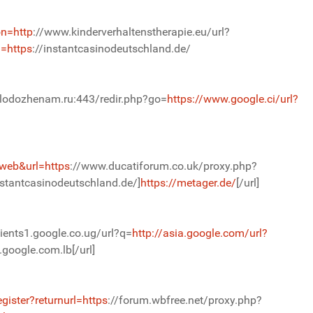
on=http
://www.kinderverhaltenstherapie.eu/url?
l=https
://instantcasinodeutschland.de/
lodozhenam.ru:443/redir.php?go=
https://www.google.ci/url?
=web&url=https
://www.ducatiforum.co.uk/proxy.php?
nstantcasinodeutschland.de/]
https://metager.de/
[/url]
lients1.google.co.ug/url?q=
http://asia.google.com/url?
google.com.lb[/url]
gister?returnurl=https
://forum.wbfree.net/proxy.php?