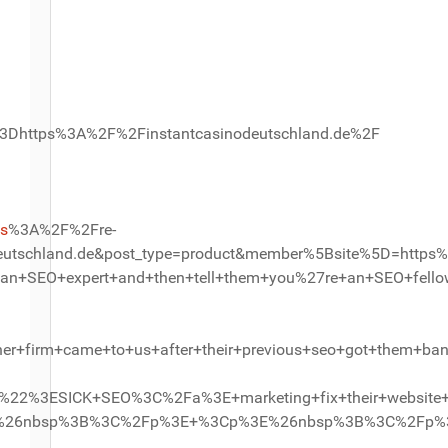
Dhttps%3A%2F%2Finstantcasinodeutschland.de%2F
s
%3A%2F%2Fre-
eutschland.de&post_type=product&member%5Bsite%5D=https
t+hire+an+SEO+expert+and+then+tell+them+you%27re+an+S
firm+came+to+us+after+their+previous+seo+got+them+ban
ESICK+SEO%3C%2Fa%3E+marketing+fix+their+website+to+let
%26nbsp%3B%3C%2Fp%3E+%3Cp%3E%26nbsp%3B%3C%2Fp%3E%3Cp