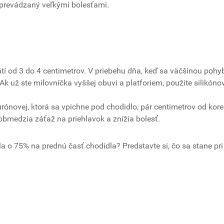
 sprevádzaný veľkými bolesťami.
tí od 3 do 4 centimetrov. V priebehu dňa, keď sa väčšinou pohy
Ak už ste milovníčka vyššej obuvi a platforiem, použite silikóno
lurónovej, ktorá sa vpichne pod chodidlo, pár centimetrov od kor
é obmedzia záťaž na priehlavok a znížia bolesť.
a o 75% na prednú časť chodidla? Predstavte si, čo sa stane pri