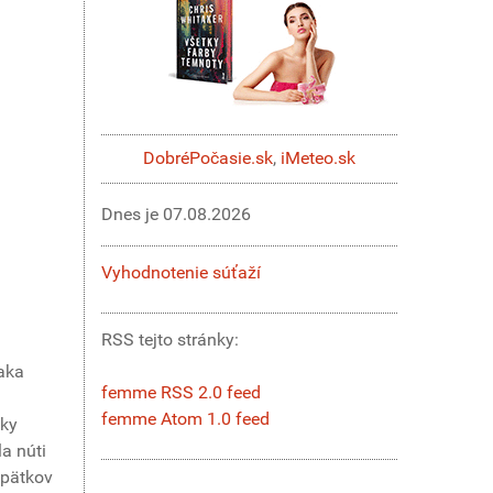
DobréPočasie.sk
,
iMeteo.sk
Dnes je
07.08.2026
Vyhodnotenie súťaží
RSS tejto stránky:
ďaka
femme RSS 2.0 feed
femme Atom 1.0 feed
tky
a núti
opätkov