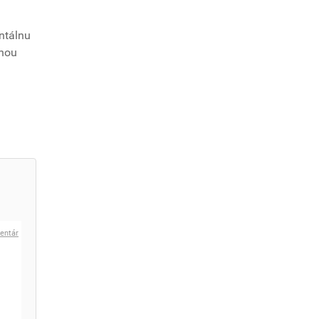
ntálnu
ohou
l
entár