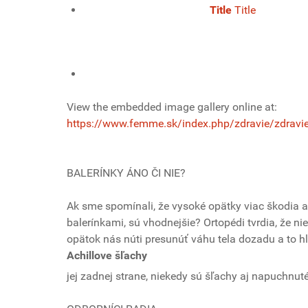
Title
Title
View the embedded image gallery online at:
https://www.femme.sk/index.php/zdravie/zdravi
BALERÍNKY ÁNO ČI NIE?
Ak sme spomínali, že vysoké opätky viac škodia ak
balerínkami, sú vhodnejšie? Ortopédi tvrdia, že n
opätok nás núti presunúť váhu tela dozadu a to 
Achillove šľachy
jej zadnej strane, niekedy sú šľachy aj napuchnuté