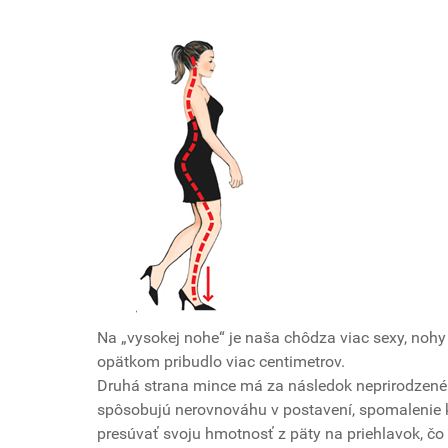
Na „vysokej nohe“ je naša chôdza viac sexy, noh
opätkom pribudlo viac centimetrov.
Druhá strana mince má za následok neprirodzené p
spôsobujú nerovnováhu v postavení, spomalenie k
presúvať svoju hmotnosť z päty na priehlavok, čo