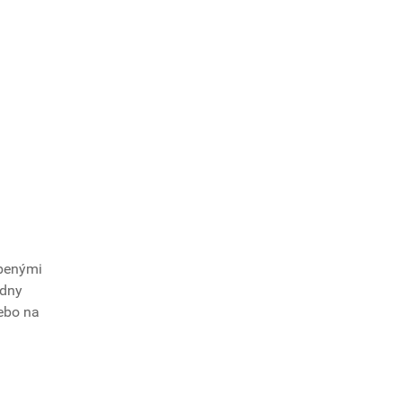
úbenými
adny
lebo na