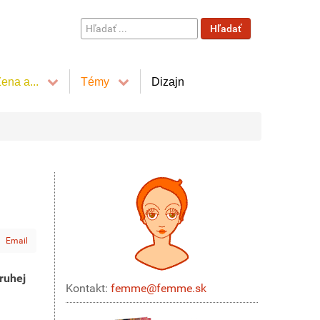
Hľadať
Hľadať
...
ena a...
Témy
Dizajn
Email
druhej
Kontakt:
femme@femme.sk