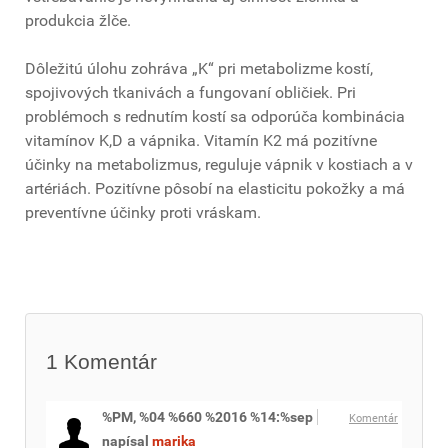
produkcia žlče.
Dôležitú úlohu zohráva „K“ pri metabolizme kostí,
spojivových tkanivách a fungovaní obličiek. Pri
problémoch s rednutím kostí sa odporúča kombinácia
vitamínov K,D a vápnika. Vitamín K2 má pozitívne
účinky na metabolizmus, reguluje vápnik v kostiach a v
artériách. Pozitívne pôsobí na elasticitu pokožky a má
preventívne účinky proti vráskam.
1
Komentár
%PM, %04 %660 %2016 %14:%sep
Komentár
napísal
marika