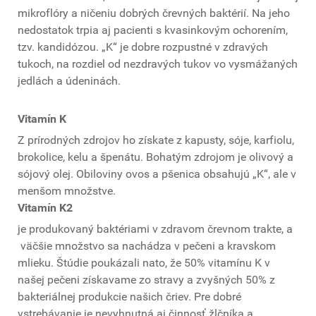
mikroflóry a ničeniu dobrých črevných baktérií. Na jeho
nedostatok trpia aj pacienti s kvasinkovým ochorením,
tzv. kandidózou. „K“ je dobre rozpustné v zdravých
tukoch, na rozdiel od nezdravých tukov vo vysmážaných
jedlách a údeninách.
Vitamín K
Z prírodných zdrojov ho získate z kapusty, sóje, karfiolu,
brokolice, kelu a špenátu. Bohatým zdrojom je olivový a
sójový olej. Obiloviny ovos a pšenica obsahujú „K“, ale v
menšom množstve.
Vitamín K2
je produkovaný baktériami v zdravom črevnom trakte, a
väčšie množstvo sa nachádza v pečeni a kravskom
mlieku. Štúdie poukázali nato, že 50% vitamínu K v
našej pečeni získavame zo stravy a zvyšných 50% z
bakteriálnej produkcie našich čriev. Pre dobré
vstrebávanie je nevyhnutná aj činnosť žlčníka a