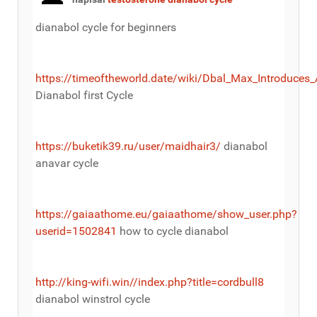
dianabol cycle for beginners
https://timeoftheworld.date/wiki/Dbal_Max_Introduces
Dianabol first Cycle
https://buketik39.ru/user/maidhair3/
dianabol
anavar cycle
https://gaiaathome.eu/gaiaathome/show_user.php?
userid=1502841
how to cycle dianabol
http://king-wifi.win//index.php?title=cordbull8
dianabol winstrol cycle