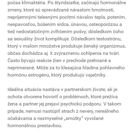
počas klimaktéria. Po štyridsiatke, začínajú hormonálne
zmeny, ktoré sú sprevádzané nárastom hmotnosti,
nepríjemnými telesnými pocitmi návalov tepla, potením,
nespavosťou, búšením srdca, únavou, osteoporózou a
tiež nedostatočným zvlhčením pošvy; dôsledkom čoho
sa sexuálny život komplikuje. Dôsledkom testostrónu,
ktorý v malom množstve produkuje ženský organizmus,
občas dochádza aj k zvýrazneniu ochlpenia na tvári.
Často bývajú reakcie žien v prechode prehnané a
neprimerané. Môže za to klesajúca hladina pohlavného
hormónu estrogénu, ktorý produkujú vaječníky.
Ideálna situácia nastáva v partnerskom živote, ak je
ochota otvorene hovoriť o problémoch, ktoré prežíva
žena a partner jej prejaví psychickú podporu. V takom
prípade, nemusí nastúpiť strach z nevery, nereálneho
očakávania a nezmyselné „smútky“ vyvolané
hormonálnou prestavbou.