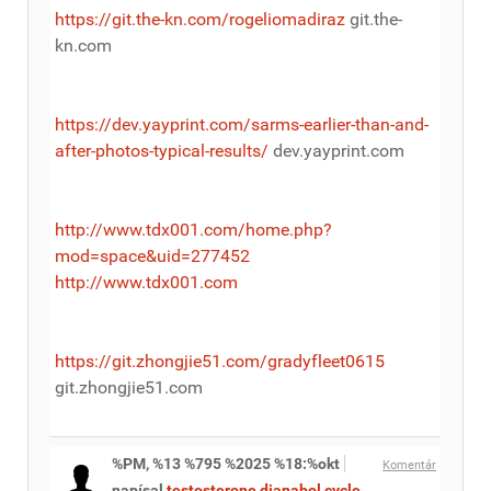
https://git.the-kn.com/rogeliomadiraz
git.the-
kn.com
https://dev.yayprint.com/sarms-earlier-than-and-
after-photos-typical-results/
dev.yayprint.com
http://www.tdx001.com/home.php?
mod=space&uid=277452
http://www.tdx001.com
https://git.zhongjie51.com/gradyfleet0615
git.zhongjie51.com
%PM, %13 %795 %2025 %18:%okt
Komentár
napísal
testosterone dianabol cycle