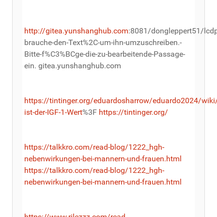
http://gitea.yunshanghub.com
:8081/dongleppert51/lcd
brauche-den-Text%2C-um-ihn-umzuschreiben.-
Bitte-f%C3%BCge-die-zu-bearbeitende-Passage-
ein. gitea.yunshanghub.com
https://tintinger.org/eduardosharrow/eduardo2024/wik
ist-der-IGF-1-Wert
%3F
https://tintinger.org/
https://talkkro.com/read-blog/1222_hgh-
nebenwirkungen-bei-mannern-und-frauen.html
https://talkkro.com/read-blog/1222_hgh-
nebenwirkungen-bei-mannern-und-frauen.html
https://www.rilezzz.com/read-