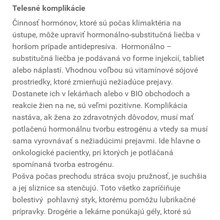
Telesné komplikácie
Činnosť hormónov, ktoré sú počas klimaktéria na
ústupe, môže upraviť hormonálno-substitučná liečba v
horšom prípade antidepresíva. Hormonálno –
substitučná liečba je podávaná vo forme injekcií, tabliet
alebo náplastí. Vhodnou voľbou sú vitamínové sójové
prostriedky, ktoré zmierňujú nežiadúce prejavy.
Dostanete ich v lekárňach alebo v BIO obchodoch a
reakcie žien na ne, sú veľmi pozitívne. Komplikácia
nastáva, ak žena zo zdravotných dôvodov, musí mať
potlačenú hormonálnu tvorbu estrogénu a vtedy sa musí
sama vyrovnávať s nežiadúcimi prejavmi. Ide hlavne o
onkologické pacientky, pri ktorých je potláčaná
spomínaná tvorba estrogénu.
Pošva počas prechodu stráca svoju pružnosť, je suchšia
a jej sliznice sa stenčujú. Toto všetko zapríčiňuje
bolestivý pohlavný styk, ktorému pomôžu lubrikačné
prípravky. Drogérie a lekárne ponúkajú gély, ktoré sú