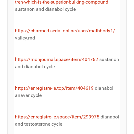
tren-which-is-the-superior-bulking-compound
sustanon and dianabol cycle
https://charmed-serial.online/user/mathbody1/
valley.md
https://monjournal.space/item/404752
sustanon
and dianabol cycle
https://enregistre-le.top/item/404619
dianabol
anavar cycle
https://enregistre-le.space/item/299975
dianabol
and testosterone cycle