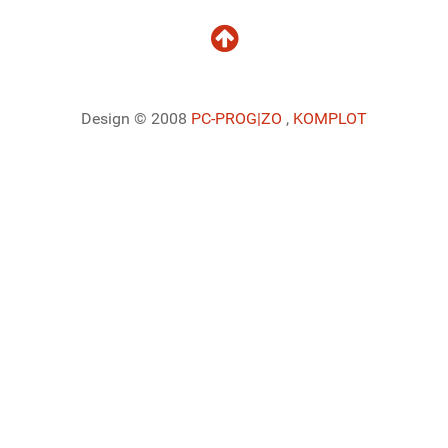
Design © 2008
PC-PROG
|ZO
,
KOMPLOT
Ladiaca konzola systému Joomla!