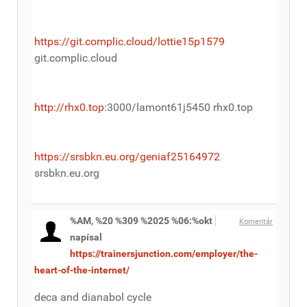
https://git.complic.cloud/lottie15p1579
git.complic.cloud
http://rhx0.top
:3000/lamont61j5450 rhx0.top
https://srsbkn.eu.org/geniaf25164972
srsbkn.eu.org
%AM, %20 %309 %2025 %06:%okt
Komentár
napísal
https://trainersjunction.com/employer/the-
heart-of-the-internet/
deca and dianabol cycle