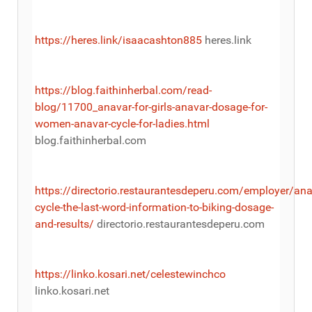
https://heres.link/isaacashton885
heres.link
https://blog.faithinherbal.com/read-
blog/11700_anavar-for-girls-anavar-dosage-for-
women-anavar-cycle-for-ladies.html
blog.faithinherbal.com
https://directorio.restaurantesdeperu.com/employer/ana
cycle-the-last-word-information-to-biking-dosage-
and-results/
directorio.restaurantesdeperu.com
https://linko.kosari.net/celestewinchco
linko.kosari.net