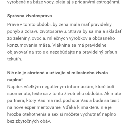
vyrobené na báze vody, oleja aj s pridanými estrogénmi.
Správna životospráva
Práve v tomto období, by žena mala mať pravidelný
pohyb a zdravú životosprávu. Strava by sa mala skladať
zo zeleniny, ovocia, mliečnych výrobkov a občasného
konzumovania mäsa. Vláknina sa má pravidelne
objavovať na stole a nezabúdajte na pravidelný prísun
tekutín.
Nič nie je stratené a užívajte si milostného života
naplno!
Napriek všetkým negatívnym informáciám, ktoré boli
spomenuté, tešte sa z tohto životného obdobia. Ak máte
partnera, ktorý Vás má rád, pochopí Vás a bude sa tešiť
na nové experimentovanie. Vďaka klimaktériu nie je
hrozba otehotnenia a sex si môžete vychutnať naplno
bez zbytočných obáv.