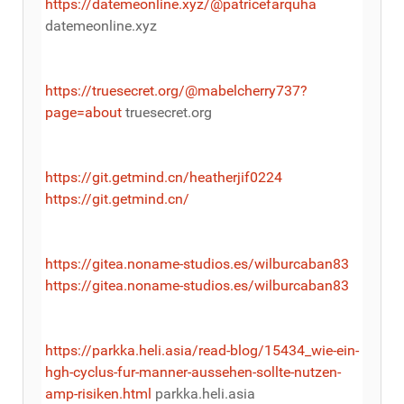
https://datemeonline.xyz/@patricefarquha
datemeonline.xyz
https://truesecret.org/@mabelcherry737?
page=about
truesecret.org
https://git.getmind.cn/heatherjif0224
https://git.getmind.cn/
https://gitea.noname-studios.es/wilburcaban83
https://gitea.noname-studios.es/wilburcaban83
https://parkka.heli.asia/read-blog/15434_wie-ein-
hgh-cyclus-fur-manner-aussehen-sollte-nutzen-
amp-risiken.html
parkka.heli.asia