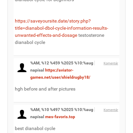
https://saveyoursite.date/story.php?
title=dianabol-dbol-cycle-information-results-
unwanted-effects-and-dosage
testosterone
dianabol cycle
%AM, %12 %459 %2025 %10:%aug
Komentár
napísal
https://aviator-
games.net/user/shieldrugby18/
hgh before and after pictures
%AM, %10 %497 %2025 %10:%aug
Komentár
napísal
mes-favoris.top
best dianabol cycle