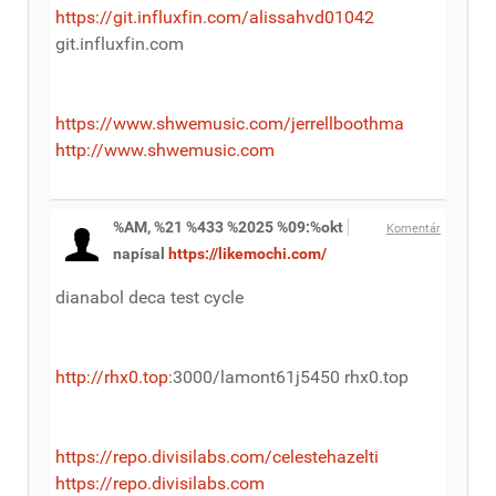
https://git.influxfin.com/alissahvd01042
git.influxfin.com
https://www.shwemusic.com/jerrellboothma
http://www.shwemusic.com
%AM, %21 %433 %2025 %09:%okt
Komentár
napísal
https://likemochi.com/
dianabol deca test cycle
http://rhx0.top
:3000/lamont61j5450 rhx0.top
https://repo.divisilabs.com/celestehazelti
https://repo.divisilabs.com