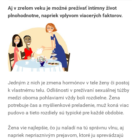
Aj v zrelom veku je možné prežívať intímny život
plnohodnotne, napriek vplyvom viacerých faktorov.
Jedným z nich je zmena hormónov v tele ženy či postoj
k vlastnému telu. Odlišnosti v prežívaní sexuálnej túžby
medzi oboma pohlaviami vždy boli rozdielne. Žena
potrebuje čas a myšlienkové preladenie, muž koná viac
pudovo a tieto rozdiely sú typické pre každé obdobie.
Žena vie najlepšie, čo ju naladí na tú správnu vlnu, aj
napriek nepriaznivým prejavom, ktoré ju sprevádzajú