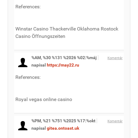
References:
Winstar Casino Thackerville Oklahoma Rostock
Casino Öffnungszeiten
%AM, %30 %131 %2026 %02:%máj
Komentár
napísal
https://may22.ru
References:
Royal vegas online casino
%PM, %21 %751 %2025 %17:%okt
Komentár
napísal
gitea.ontoast.uk