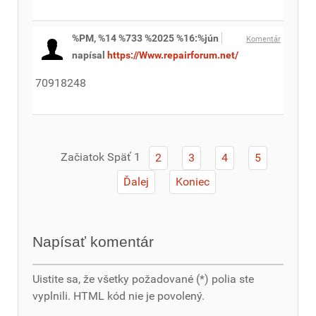
%PM, %14 %733 %2025 %16:%jún
Komentár
napísal
https://Www.repairforum.net/
70918248
Začiatok
Späť
1
2
3
4
5
Ďalej
Koniec
Napísať komentár
Uistite sa, že všetky požadované (*) polia ste
vyplnili. HTML kód nie je povolený.