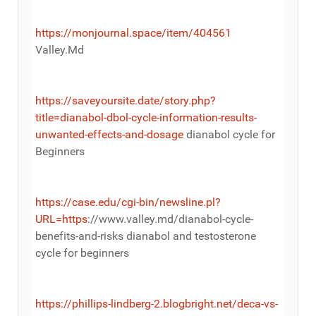
https://monjournal.space/item/404561
Valley.Md
https://saveyoursite.date/story.php?
title=dianabol-dbol-cycle-information-results-
unwanted-effects-and-dosage
dianabol cycle for
Beginners
https://case.edu/cgi-bin/newsline.pl?
URL=https
://www.valley.md/dianabol-cycle-
benefits-and-risks dianabol and testosterone
cycle for beginners
https://phillips-lindberg-2.blogbright.net/deca-vs-