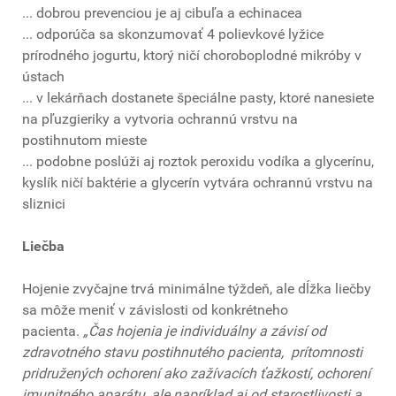
... dobrou prevenciou je aj cibuľa a echinacea
... odporúča sa skonzumovať 4 polievkové lyžice
prírodného jogurtu, ktorý ničí choroboplodné mikróby v
ústach
... v lekárňach dostanete špeciálne pasty, ktoré nanesiete
na pľuzgieriky a vytvoria ochrannú vrstvu na
postihnutom mieste
... podobne poslúži aj roztok peroxidu vodíka a glycerínu,
kyslík ničí baktérie a glycerín vytvára ochrannú vrstvu na
sliznici
Liečba
Hojenie zvyčajne trvá minimálne týždeň, ale dĺžka liečby
sa môže meniť v závislosti od konkrétneho
pacienta.
„Čas hojenia je individuálny a závisí od
zdravotného stavu postihnutého pacienta, prítomnosti
pridružených ochorení ako zažívacích ťažkostí, ochorení
imunitného aparátu, ale napríklad aj od starostlivosti a