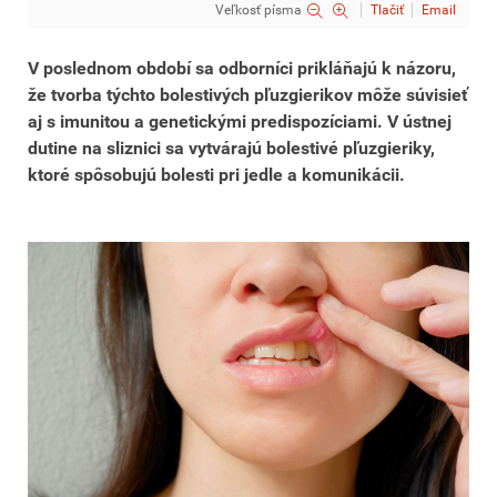
Veľkosť písma
Tlačiť
Email
V poslednom období sa odborníci prikláňajú k názoru,
že tvorba týchto bolestivých pľuzgierikov môže súvisieť
aj s imunitou a genetickými predispozíciami. V ústnej
dutine na sliznici sa vytvárajú bolestivé pľuzgieriky,
ktoré spôsobujú bolesti pri jedle a komunikácii.