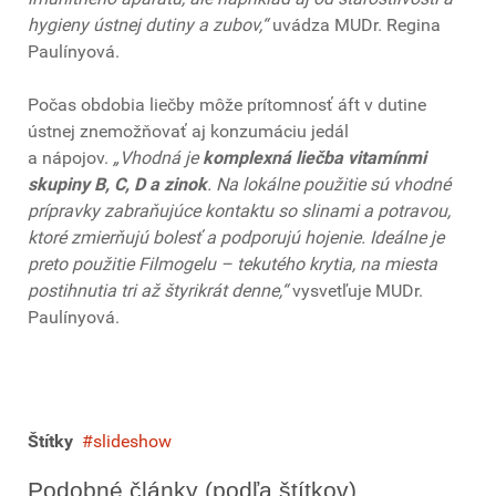
hygieny ústnej dutiny a zubov,“
uvádza MUDr. Regina
Paulínyová.
Počas obdobia liečby môže prítomnosť áft v dutine
ústnej znemožňovať aj konzumáciu jedál
a nápojov.
„Vhodná je
komplexná liečba vitamínmi
skupiny B, C, D a zinok
. Na lokálne použitie sú vhodné
prípravky zabraňujúce kontaktu so slinami a potravou,
ktoré zmierňujú bolesť a podporujú hojenie. Ideálne je
preto použitie Filmogelu – tekutého krytia, na miesta
postihnutia tri až štyrikrát denne,“
vysvetľuje MUDr.
Paulínyová.
Štítky
slideshow
Podobné články (podľa štítkov)