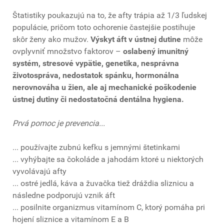
Štatistiky poukazujú na to, že afty trápia až 1/3 ľudskej
populácie, pričom toto ochorenie častejšie postihuje
skôr ženy ako mužov.
Výskyt áft v ústnej dutine
môže
ovplyvniť množstvo faktorov –
oslabený imunitný
systém, stresové vypätie, genetika, nesprávna
životospráva, nedostatok spánku, hormonálna
nerovnováha u žien, ale aj mechanické poškodenie
ústnej dutiny či nedostatočná dentálna hygiena.
Prvá pomoc je prevencia...
... používajte zubnú kefku s jemnými štetinkami
... vyhýbajte sa čokoláde a jahodám ktoré u niektorých
vyvolávajú afty
... ostré jedlá, káva a žuvačka tiež dráždia sliznicu a
následne podporujú vznik áft
... posilnite organizmus vitamínom C, ktorý pomáha pri
hojení sliznice a vitamínom E a B