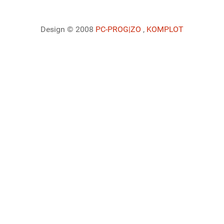
Design © 2008
PC-PROG
|ZO
,
KOMPLOT
Ladiaca konzola systému Joomla!
Sedenie