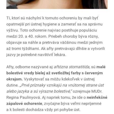
Tí, ktorí sú náchylní k tomuto ochoreniu by mali byť
opatrnejší pri ústnej hygiene a zamerať sa na správnu
výživu. Toto ochorenie najviac postihuje populáciu
medzi 20. a 40. rokom. Priebeh choroby býva rôzny,
objavuje sa náhle a pretrváva väčšinou medzi jedným
až tromi týždňami. Ak afty pretrvávajú dlhšie a vytvorili
jazvy je potrebné navštíviť lekára.
Afty, odborne nazývané aj
aftózna stomatitída
, sú
malé
bolestivé vredy bielej až svetložltej farby s červeným
okrajom.
Vyskytovať sa môžu kdekoľvek v ústnej
dutine.
„Prvé príznaky vznikajú na vnútornej strane úst
alebo jazyka a sú výrazne bolestivé,“
ozrejmuje MUDr.
Regina Paulínyová. Aj napriek tomu, že ide o
neinfekčné
zápalové ochorenie
, zvyčajne býva veľmi nepríjemné
a k bolesti dochádza vždy pri pohybe úst.