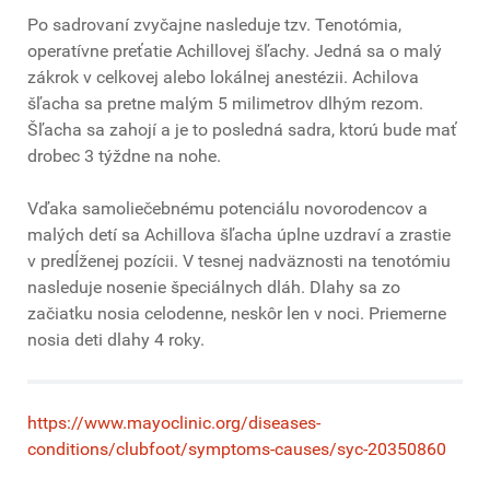
Po sadrovaní zvyčajne nasleduje tzv. Tenotómia,
operatívne preťatie Achillovej šľachy. Jedná sa o malý
zákrok v celkovej alebo lokálnej anestézii. Achilova
šľacha sa pretne malým 5 milimetrov dlhým rezom.
Šľacha sa zahojí a je to posledná sadra, ktorú bude mať
drobec 3 týždne na nohe.
Vďaka samoliečebnému potenciálu novorodencov a
malých detí sa Achillova šľacha úplne uzdraví a zrastie
v predĺženej pozícii. V tesnej nadväznosti na tenotómiu
nasleduje nosenie špeciálnych dláh. Dlahy sa zo
začiatku nosia celodenne, neskôr len v noci. Priemerne
nosia deti dlahy 4 roky.
https://www.mayoclinic.org/diseases-
conditions/clubfoot/symptoms-causes/syc-20350860