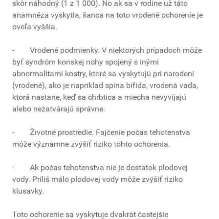
skôr náhodný (1 z 1 000). No ak sa v rodine už táto
anamnéza vyskytla, šanca na toto vrodené ochorenie je
oveľa vyššia.
- Vrodené podmienky. V niektorých prípadoch môže
byť syndróm konskej nohy spojený s inými
abnormalitami kostry, ktoré sa vyskytujú pri narodení
(vrodené), ako je napríklad spina bifida, vrodená vada,
ktorá nastane, keď sa chrbtica a miecha nevyvíjajú
alebo nezatvárajú správne.
- Životné prostredie. Fajčenie počas tehotenstva
môže významne zvýšiť riziko tohto ochorenia.
- Ak počas tehotenstva nie je dostatok plodovej
vody. Príliš málo plodovej vody môže zvýšiť riziko
klusavky.
Toto ochorenie sa vyskytuje dvakrát častejšie