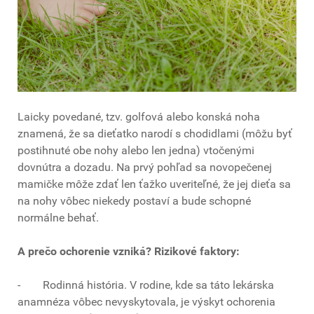
Laicky povedané, tzv. golfová alebo konská noha
znamená, že sa dieťatko narodí s chodidlami (môžu byť
postihnuté obe nohy alebo len jedna) vtočenými
dovnútra a dozadu. Na prvý pohľad sa novopečenej
mamičke môže zdať len ťažko uveriteľné, že jej dieťa sa
na nohy vôbec niekedy postaví a bude schopné
normálne behať.
A prečo ochorenie vzniká? Rizikové faktory:
- Rodinná história. V rodine, kde sa táto lekárska
anamnéza vôbec nevyskytovala, je výskyt ochorenia