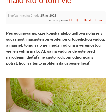
málo kto o tom vie
Napísal Kristína Chudá
25. júl 2023
Veľkosť písma
Tlačiť
Email
Pes equinovarus, čiže konská alebo golfová noha je v
súčasnosti najčastejšou vrodenou ortopedickou vadou,
a napriek tomu sa o nej medzi rodičmi a verejnosťou
vie len veľmi málo. Ak sa na vadu príde ešte pred
narodením dieťaťa, je často rodičom odporúčaný
potrat, hoci sa tento problém dá úspešne liečiť.