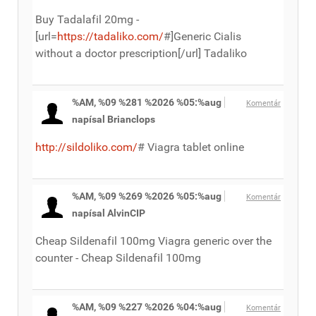
Buy Tadalafil 20mg -
[url=
https://tadaliko.com/
#]Generic Cialis
without a doctor prescription[/url] Tadaliko
%AM, %09 %281 %2026 %05:%aug
Komentár
napísal Brianclops
http://sildoliko.com/
# Viagra tablet online
%AM, %09 %269 %2026 %05:%aug
Komentár
napísal AlvinCIP
Cheap Sildenafil 100mg Viagra generic over the
counter - Cheap Sildenafil 100mg
%AM, %09 %227 %2026 %04:%aug
Komentár