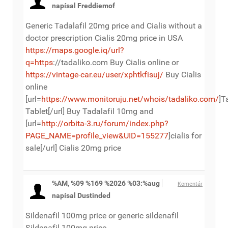
napísal Freddiemof
Generic Tadalafil 20mg price and Cialis without a
doctor prescription Cialis 20mg price in USA
https://maps.google.iq/url?
q=https
://tadaliko.com Buy Cialis online or
https://vintage-car.eu/user/xphtkfisuj/
Buy Cialis
online
[url=
https://www.monitoruju.net/whois/tadaliko.com/
]T
Tablet[/url] Buy Tadalafil 10mg and
[url=
http://orbita-3.ru/forum/index.php?
PAGE_NAME=profile_view&UID=155277
]cialis for
sale[/url] Cialis 20mg price
%AM, %09 %169 %2026 %03:%aug
Komentár
napísal Dustinded
Sildenafil 100mg price or generic sildenafil
Sildenafil 100mg price