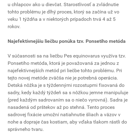
u chlapcov ako u dievčat. Starostlivosť a zvládnutie
tohto problému je dlhý proces, ktorý sa začína už vo
veku 1 týždňa a v niektorých prípadoch trvá 4 až 5
rokov.
Najefektívnejšiu liečbu ponúka tzv. Ponsetiho metóda
V súčasnosti sa na liečbu Pes equinovarus využíva tzv.
Ponsetiho metóda, ktorá je považovaná za jednou z
najefektívnejších metód pri liečbe tohto problému. Pri
tejto novej metóde zväčša nie je potrebná operácia.
Detská nôžka je s týždennými rozostupmi fixovaná do
sadry, kedy každý týždeň sa s nôžkou jemne manipuluje
(pred každým sadrovaním sa o niečo vyrovná). Sadra je
nasadená od prštekov až po stehná. Tento proces
sadrovej fixácie umožní natiahnutie šliach a väzov v
nohe a dopraje čas kostiam, aby vďaka tlakom rástli do
správneho tvaru.