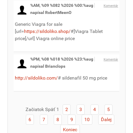
%AM, %09 %082 %2026 %00:%aug
Komentár
napísal RobertMeenO
Generic Viagra for sale
[url=
https://sildoliko.shop/
#]Viagra Tablet
price[/url] Viagra online price
%PM, %08 %018 %2026 %23:%aug
Komentár
napísal Brianclops
http://sildoliko.com/
# sildenafil 50 mg price
Začiatok
Späť
1
2
3
4
5
6
7
8
9
10
Ďalej
Koniec