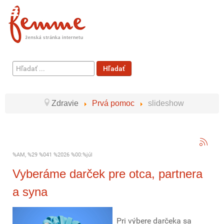
Hľadať
Hľadať
...
Zdravie
Prvá pomoc
slideshow
%AM, %29 %041 %2026 %00:%júl
Vyberáme darček pre otca, partnera
a syna
Pri výbere darčeka sa