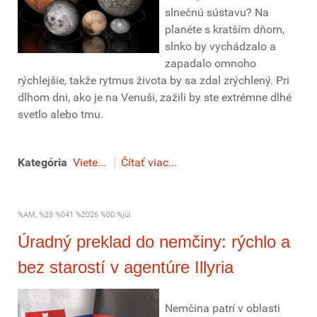
slnečnú sústavu? Na
planéte s kratším dňom,
slnko by vychádzalo a
zapadalo omnoho
rýchlejšie, takže rytmus života by sa zdal zrýchlený. Pri
dlhom dni, ako je na Venuši, zažili by ste extrémne dlhé
svetlo alebo tmu.
Kategória
Viete...
Čítať viac...
%AM, %28 %041 %2026 %00:%júl
Úradný preklad do nemčiny: rýchlo a
bez starostí v agentúre Illyria
Nemčina patrí v oblasti