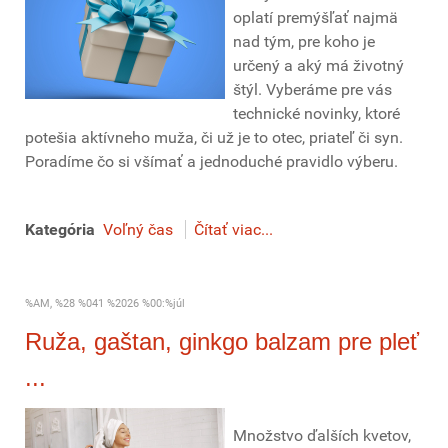
oplatí premýšľať najmä
nad tým, pre koho je
určený a aký má životný
štýl. Vyberáme pre vás
technické novinky, ktoré
potešia aktívneho muža, či už je to otec, priateľ či syn.
Poradíme čo si všímať a jednoduché pravidlo výberu.
Kategória
Voľný čas
Čítať viac...
%AM, %28 %041 %2026 %00:%júl
Ruža, gaštan, ginkgo balzam pre pleť
...
Množstvo ďalších kvetov,