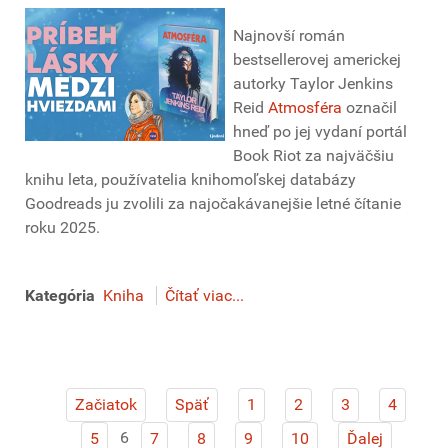
Najnovší román
bestsellerovej americkej
autorky Taylor Jenkins
Reid
Atmosféra
označil
hneď po jej vydaní portál
Book Riot za najväčšiu
knihu leta, používatelia knihomoľskej databázy
Goodreads ju zvolili za najočakávanejšie letné čítanie
roku 2025.
Kategória
Kniha
Čítať viac...
Začiatok
Späť
1
2
3
4
6
5
7
8
9
10
Ďalej