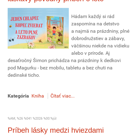
Hádam každý si rád
zaspomína na detstvo
a najmä na prázdniny, plné
dobrodružstiev a zábavy,
väčšinou niekde na vidieku
alebo v prírode. Aj
desaťročný Šimon prichádza na prázdniny k dedkovi
pod Magurku - bez mobilu, tabletu a bez chuti na
dedinské ticho.
Kategória
Kniha
Čítať viac...
%AM, %26 %041 %2026 %00:%júl
Príbeh lásky medzi hviezdami