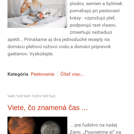
plodov, semien a byliniek
pomáhajú pri pestovaní
krásy - vzpružujú pleť,
podporujú rast vlasov,
zmierňujú nežiaduci
apetít... Prinášame aj dva jednoduché recepty na
domácu pleťovú ružovú vodu a domáci prípravok
gaštanov.
Vyskúšajte.
Kategória
Pestovanie
Čítať viac...
%AM, %28 %041 %2026 %00:%júl
Viete, čo znamená čas ...
... pre ľudstvo na našej
Zemi. „Posvietime si“ na