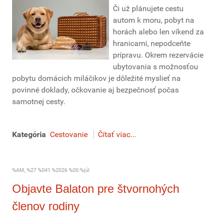
Či už plánujete cestu
autom k moru, pobyt na
horách alebo len víkend za
hranicami, nepodceňte
prípravu. Okrem rezervácie
ubytovania s možnosťou
pobytu domácich miláčikov je dôležité myslieť na
povinné doklady, očkovanie aj bezpečnosť počas
samotnej cesty.
Kategória
Cestovanie
Čítať viac...
%AM, %27 %041 %2026 %00:%júl
Objavte Balaton pre štvornohých
členov rodiny