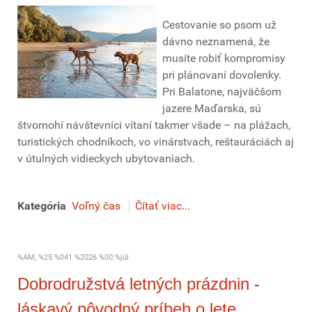
Cestovanie so psom už
dávno neznamená, že
musíte robiť kompromisy
pri plánovaní dovolenky.
Pri Balatone, najväčšom
jazere Maďarska, sú
štvornohí návštevníci vítaní takmer všade – na plážach,
turistických chodníkoch, vo vinárstvach, reštauráciách aj
v útulných vidieckych ubytovaniach.
Kategória
Voľný čas
Čítať viac...
%AM, %25 %041 %2026 %00:%júl
Dobrodružstvá letných prázdnin -
láskavý pôvodný príbeh o lete