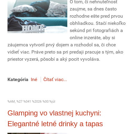
O tom, či nehnuteľnosť
zaujme, sa dnes často
rozhodne ešte pred prvou
obhliadkou. Stačí niekoľko
sekúnd pri fotografiách a
online inzeráte, aby si
záujemca vytvoril prvý dojem a rozhodol sa, či chce
vidieť viac. Práve preto sa pri predaji pracuje s tým, ako
priestor vyzerá, pôsobí a aký pocit vyvoláva.
Kategória
Iné
Čítať viac...
%AM, %27 %041 %2026 %00:%júl
Glamping vo vlastnej kuchyni:
Elegantné letné drinky a tapas