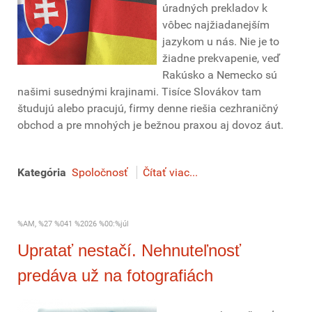
úradných prekladov k
vôbec najžiadanejším
jazykom u nás. Nie je to
žiadne prekvapenie, veď
Rakúsko a Nemecko sú
našimi susednými krajinami. Tisíce Slovákov tam
študujú alebo pracujú, firmy denne riešia cezhraničný
obchod a pre mnohých je bežnou praxou aj dovoz áut.
Kategória
Spoločnosť
Čítať viac...
%AM, %27 %041 %2026 %00:%júl
Upratať nestačí. Nehnuteľnosť
predáva už na fotografiách