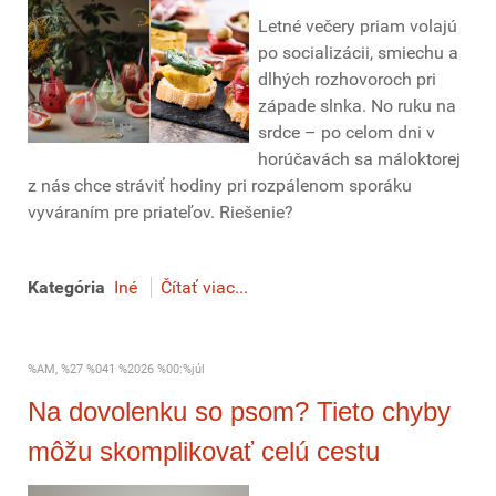
Letné večery priam volajú
po socializácii, smiechu a
dlhých rozhovoroch pri
západe slnka. No ruku na
srdce – po celom dni v
horúčavách sa máloktorej
z nás chce stráviť hodiny pri rozpálenom sporáku
vyváraním pre priateľov. Riešenie?
Kategória
Iné
Čítať viac...
%AM, %27 %041 %2026 %00:%júl
Na dovolenku so psom? Tieto chyby
môžu skomplikovať celú cestu