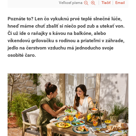
Veľkosť písma
Tlačiť
Email
Poznáte to? Len čo vykuknú prvé teplé slnečné lúče,
hneď máme chuť zbaliť si niečo pod zub a utekať von.
Či už ide o raňajky s kávou na balkóne, alebo
víkendovú grilovačku s rodinou a priateľmi v záhrade,
jedlo na čerstvom vzduchu má jednoducho svoje
osobité čaro.