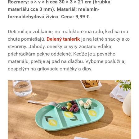
Rozmery: š × v × h cca 30 × 3 × 21 cm (hrúbka
materiálu cca 3 mm). Materiál: melamín-
formaldehydová živica. Cena: 9,99 €.
Deti milujú zobkanie, no máloktoré má rado, keď sa mu
chute pomiešajú.
Delený tanierik
je na letné snacky ako
stvorený. Jahody, oriešky či syry zostanú vďaka
priehradkám pekne oddelené. Keďže je z pevného
materiálu, prežije aj pád na dlažbu. Výborne poslúži aj
dospelým na grilovacie omáčky a dipy.