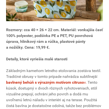
Rozmery: cca 40 × 26 × 22 cm. Materiál: vonkajšia časť
100% polyester, podšívka PE a PET, PU povrchová
úprava, hliníkový rám a rúčka, plastové pánty
a nožičky. Cena: 19,99 €.
Detaily, ktoré vyriešia malé starosti
Základným kameňom letného stolovania zostáva textil.
Tradičné obrusy v tomto prípade nahrádza subtílnejší
bavlnený behúň s výrazným motívom citruso
v.
Tento
kúsok, dostupný v dvoch rôznych vyhotoveniach, stôl
vizuálne prepojí, ochráni jeho povrch a dodá mu
uvoľnenú letnú náladu v interiéri aj na terase. Použitá
čistá bavlna je dostatočne odolná, takže bez problémov