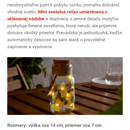
neodmysliteľne patrí k pobytu vonku, pomáha dotvárať
vhodné svetlo.
Mini svetelná reťaz umiestnená v
sklenenej nádobe
a doplnená o jemné detaily motýľov
poskytuje tlmené osvetlenie, ktoré neruší, ale príjemne
dotvára okolitý priestor. Prevádzka je jednoduchá, keďže
automatický časovač sa sám stará o pravidelné
zapínanie a vypínanie.
Rozmery: výška cca 14 cm, priemer cca 7 cm.