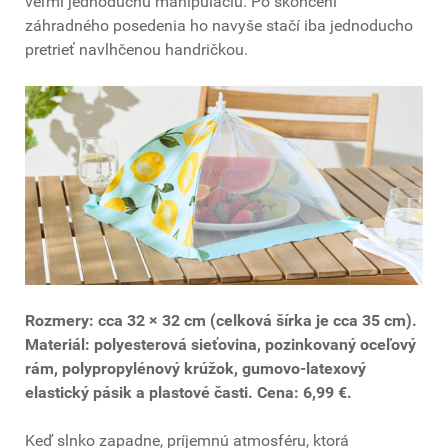
veľmi jednoduchú manipuláciu. Po skončení
záhradného posedenia ho navyše stačí iba jednoducho
pretrieť navlhčenou handričkou.
Rozmery: cca 32 × 32 cm (celková šírka je cca 35 cm).
Materiál: polyesterová sieťovina, pozinkovaný oceľový
rám, polypropylénový krúžok, gumovo-latexový
elastický pásik a plastové časti. Cena: 6,99 €.
Keď slnko zapadne, príjemnú atmosféru, ktorá