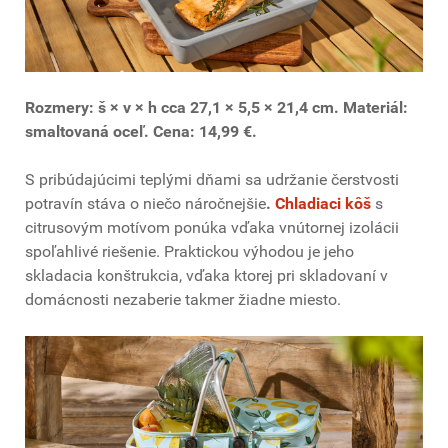
Rozmery: š × v × h cca 27,1 × 5,5 × 21,4 cm. Materiál:
smaltovaná oceľ. Cena: 14,99 €.
S pribúdajúcimi teplými dňami sa udržanie čerstvosti
potravín stáva o niečo náročnejšie
.
Chladiaci kôš
s
citrusovým motívom ponúka vďaka vnútornej izolácii
spoľahlivé riešenie. Praktickou výhodou je jeho
skladacia konštrukcia, vďaka ktorej pri skladovaní v
domácnosti nezaberie takmer žiadne miesto.