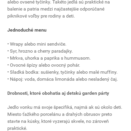
alebo ovsené tyčinky. Takéto jedlá sú praktické na
balenie a patria medzi najčastejšie odporúčané
piknikové voľby pre rodiny a deti.
Jednoduché menu
• Wrapy alebo mini sendviče.
• Syr, hrozno a cherry paradajky.
• Mrkva, uhorka a paprika s hummusom.
• Ovocné špízy alebo ovocný pohár.
• Sladká bodka: sušienky, tyčinky alebo malé muffiny.
• Nápoj: voda, domáca limonáda alebo nesladený čaj.
Drobnosti, ktoré obohatia aj detskú garden párty
Jedlo vonku má svoje špecifiká, najmä ak sú okolo deti.
Miesto ťažkého porcelánu a drahých obrusov preto
stavte na kúsky, ktoré vyzerajú skvele, no zároveň
praktické.