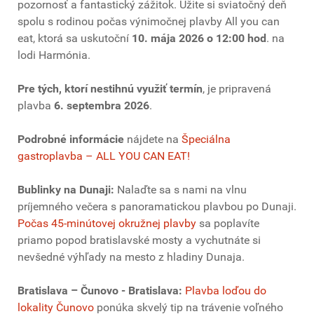
pozornosť a fantastický zážitok. Užite si sviatočný deň
spolu s rodinou počas výnimočnej plavby All you can
eat, ktorá sa uskutoční
10. mája 2026 o 12:00 hod
. na
lodi Harmónia.
Pre tých, ktorí nestihnú využiť termín
, je pripravená
plavba
6. septembra 2026
.
Podrobné informácie
nájdete na
Špeciálna
gastroplavba – ALL YOU CAN EAT!
Bublinky na Dunaji:
Nalaďte sa s nami na vlnu
príjemného večera s panoramatickou plavbou po Dunaji.
Počas 45-minútovej okružnej plavby
sa poplavíte
priamo popod bratislavské mosty a vychutnáte si
nevšedné výhľady na mesto z hladiny Dunaja.
Bratislava – Čunovo - Bratislava:
Plavba loďou do
lokality Čunovo
ponúka skvelý tip na trávenie voľného