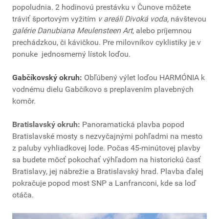
popoludnia. 2 hodinovú prestávku v Čunove môžete
tráviť športovým vyžitím
v areáli Divoká voda,
návštevou
galérie Danubiana Meulensteen Art
, alebo príjemnou
prechádzkou, či kávičkou. Pre milovníkov cyklistiky je v
ponuke jednosmerný lístok loďou.
Gabčíkovský okruh:
Obľúbený výlet loďou HARMÓNIA k
vodnému dielu Gabčíkovo s preplavením plavebných
komôr.
Bratislavský okruh:
Panoramatická plavba popod
Bratislavské mosty s nezvyčajnými pohľadmi na mesto
z paluby vyhliadkovej lode. Počas 45-minútovej plavby
sa budete môcť pokochať výhľadom na historickú časť
Bratislavy, jej nábrežie a Bratislavský hrad. Plavba ďalej
pokračuje popod most SNP a Lanfranconi, kde sa loď
otáča.