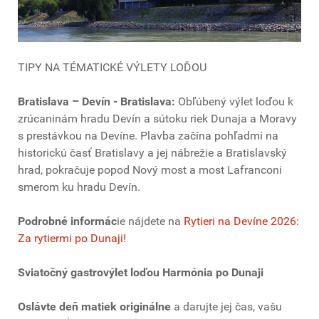
TIPY NA TÉMATICKÉ VÝLETY LOĎOU
Bratislava – Devín - Bratislava:
Obľúbený výlet loďou k
zrúcaninám hradu Devín a sútoku riek Dunaja a Moravy
s prestávkou na Devíne. Plavba začína pohľadmi na
historickú časť Bratislavy a jej nábrežie a Bratislavský
hrad, pokračuje popod Nový most a most Lafranconi
smerom ku hradu Devín.
Podrobné informác
ie nájdete na
Rytieri na Devíne 2026:
Za rytiermi po Dunaji!
Sviatočný gastrovýlet loďou Harmónia po Dunaji
Oslávte deň matiek originálne
a darujte jej čas, vašu