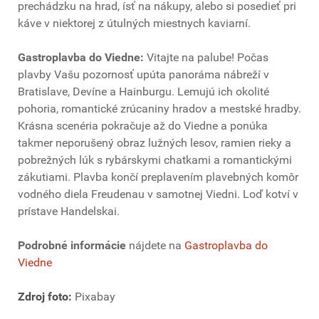
prechádzku na hrad, ísť na nákupy, alebo si posedieť pri
káve v niektorej z útulných miestnych kaviarní.
Gastroplavba do Viedne:
Vitajte na palube! Počas
plavby Vašu pozornosť upúta panoráma nábreží v
Bratislave, Devíne a Hainburgu. Lemujú ich okolité
pohoria, romantické zrúcaniny hradov a mestské hradby.
Krásna scenéria pokračuje až do Viedne a ponúka
takmer neporušený obraz lužných lesov, ramien rieky a
pobrežných lúk s rybárskymi chatkami a romantickými
zákutiami. Plavba končí preplavením plavebných komôr
vodného diela Freudenau v samotnej Viedni. Loď kotví v
prístave Handelskai.
Podrobné informácie
nájdete na
Gastroplavba do
Viedne
Zdroj foto:
Pixabay