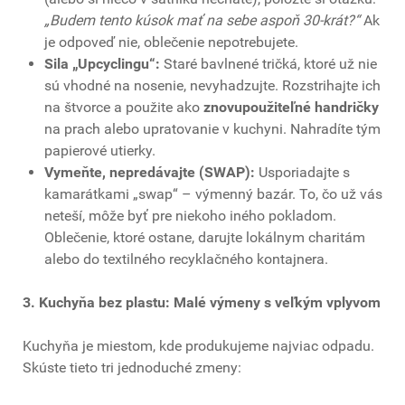
„Budem tento kúsok mať na sebe aspoň 30-krát?“
Ak
je odpoveď nie, oblečenie nepotrebujete.
Sila „Upcyclingu“:
Staré bavlnené tričká, ktoré už nie
sú vhodné na nosenie, nevyhadzujte. Rozstrihajte ich
na štvorce a použite ako
znovupoužiteľné handričky
na prach alebo upratovanie v kuchyni. Nahradíte tým
papierové utierky.
Vymeňte, nepredávajte (SWAP):
Usporiadajte s
kamarátkami „swap“ – výmenný bazár. To, čo už vás
neteší, môže byť pre niekoho iného pokladom.
Oblečenie, ktoré ostane, darujte lokálnym charitám
alebo do textilného recyklačného kontajnera.
3. Kuchyňa bez plastu: Malé výmeny s veľkým vplyvom
Kuchyňa je miestom, kde produkujeme najviac odpadu.
Skúste tieto tri jednoduché zmeny: