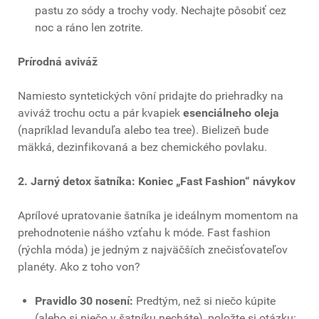
pastu zo sódy a trochy vody. Nechajte pôsobiť cez
noc a ráno len zotrite.
Prírodná aviváž
Namiesto syntetických vôní pridajte do priehradky na
aviváž trochu octu a pár kvapiek
esenciálneho oleja
(napríklad levanduľa alebo tea tree). Bielizeň bude
mäkká, dezinfikovaná a bez chemického povlaku.
2. Jarný detox šatníka: Koniec „Fast Fashion“ návykov
Aprílové upratovanie šatníka je ideálnym momentom na
prehodnotenie nášho vzťahu k móde. Fast fashion
(rýchla móda) je jedným z najväčších znečisťovateľov
planéty. Ako z toho von?
Pravidlo 30 nosení:
Predtým, než si niečo kúpite
(alebo si niečo v šatníku necháte), položte si otázku: