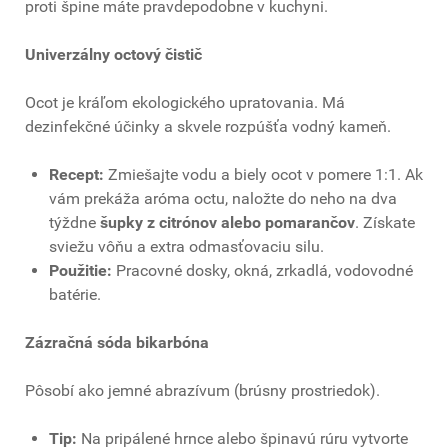
proti špine máte pravdepodobne v kuchyni.
Univerzálny octový čistič
Ocot je kráľom ekologického upratovania. Má
dezinfekčné účinky a skvele rozpúšťa vodný kameň.
Recept:
Zmiešajte vodu a biely ocot v pomere 1:1. Ak
vám prekáža aróma octu, naložte do neho na dva
týždne
šupky z citrónov alebo pomarančov
. Získate
sviežu vôňu a extra odmasťovaciu silu.
Použitie:
Pracovné dosky, okná, zrkadlá, vodovodné
batérie.
Zázračná sóda bikarbóna
Pôsobí ako jemné abrazívum (brúsny prostriedok).
Tip:
Na pripálené hrnce alebo špinavú rúru vytvorte