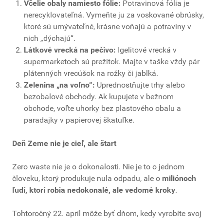
Včelie obaly namiesto fólie:
Potravinová fólia je
nerecyklovateľná. Vymeňte ju za voskované obrúsky,
ktoré sú umývateľné, krásne voňajú a potraviny v
nich „dýchajú“.
Látkové vrecká na pečivo:
Igelitové vrecká v
supermarketoch sú prežitok. Majte v taške vždy pár
plátenných vrecúšok na rožky či jablká.
Zelenina „na voľno“:
Uprednostňujte trhy alebo
bezobalové obchody. Ak kupujete v bežnom
obchode, voľte uhorky bez plastového obalu a
paradajky v papierovej škatuľke.
Deň Zeme nie je cieľ, ale štart
Zero waste nie je o dokonalosti. Nie je to o jednom
človeku, ktorý produkuje nula odpadu, ale o
miliónoch
ľudí, ktorí robia nedokonalé, ale vedomé kroky
.
Tohtoročný 22. apríl môže byť dňom, kedy vyrobíte svoj