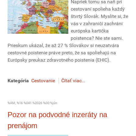
Napriek tomu sa naň pri
cestovaní spolieha každý
štvrtý Slovák. Myslíte si, že
vás v zahraničí zachráni
európska kartička
poistenca? Nie ste sami.
Prieskum ukázal, že až 27 % Slovákov si neuzatvára
cestovné poistenie práve preto, že sa spoliehajú na
Európsky preukaz zdravotného poistenia (EHIC).
Kategória
Cestovanie
Čítať viac...
%AM, %16 %041 %2026 %00:%jún
Pozor na podvodné inzeráty na
prenájom