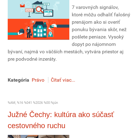
7 varovných signálov,
ktoré môžu odhaliť falošný
prenájom ako si overiť
ponuku bývania skôr, než
pošlete peniaze. Vysoký
dopyt po nájomnom
bývaní, najmä vo väčších mestách, vytvára priestor aj
pre podvodné inzeráty.
Kategória
Právo
Čítať viac...
%AM, %16 %041 %2026 %00:%jún
Južné Čechy: kultúra ako súčasť
cestovného ruchu