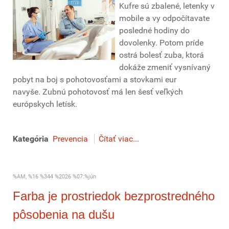
Kufre sú zbalené, letenky v
mobile a vy odpočítavate
posledné hodiny do
dovolenky. Potom príde
ostrá bolesť zuba, ktorá
dokáže zmeniť vysnívaný
pobyt na boj s pohotovosťami a stovkami eur
navyše. Zubnú pohotovosť má len šesť veľkých
európskych letísk.
Kategória
Prevencia
Čítať viac...
%AM, %16 %344 %2026 %07:%jún
Farba je prostriedok bezprostredného
pôsobenia na dušu