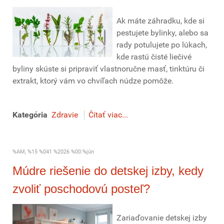
Ak máte záhradku, kde si
pestujete bylinky, alebo sa
rady potulujete po lúkach,
kde rastú čisté liečivé
byliny skúste si pripraviť vlastnoručne masť, tinktúru či
extrakt, ktorý vám vo chvíľach núdze pomôže.
Kategória
Zdravie
Čítať viac...
%AM, %15 %041 %2026 %00:%jún
Múdre riešenie do detskej izby, kedy
zvoliť poschodovú posteľ?
Zariaďovanie detskej izby