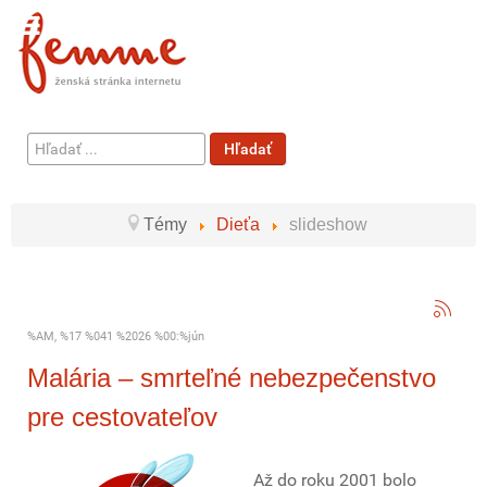
Hľadať
Hľadať
...
Témy
Dieťa
slideshow
%AM, %17 %041 %2026 %00:%jún
Malária – smrteľné nebezpečenstvo
pre cestovateľov
Až do roku 2001 bolo