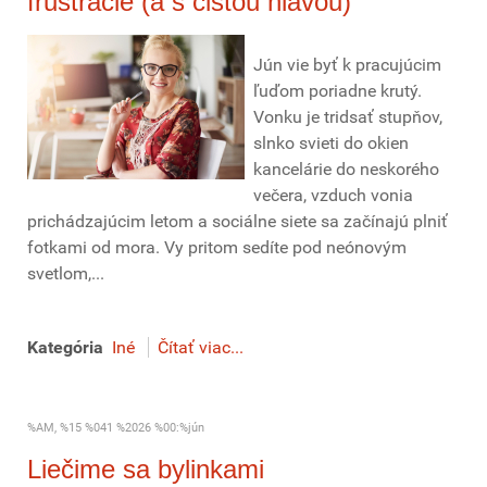
frustrácie (a s čistou hlavou)
Jún vie byť k pracujúcim
ľuďom poriadne krutý.
Vonku je tridsať stupňov,
slnko svieti do okien
kancelárie do neskorého
večera, vzduch vonia
prichádzajúcim letom a sociálne siete sa začínajú plniť
fotkami od mora. Vy pritom sedíte pod neónovým
svetlom,...
Kategória
Iné
Čítať viac...
%AM, %15 %041 %2026 %00:%jún
Liečime sa bylinkami