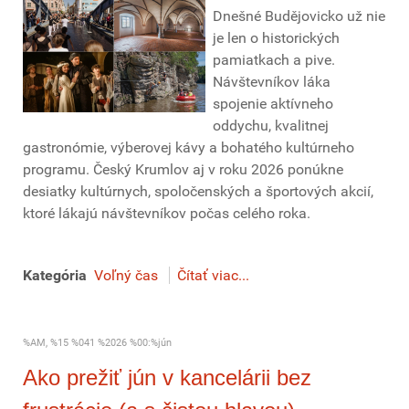
Dnešné Budějovicko už nie
je len o historických
pamiatkach a pive.
Návštevníkov láka
spojenie aktívneho
oddychu, kvalitnej
gastronómie, výberovej kávy a bohatého kultúrneho
programu. Český Krumlov aj v roku 2026 ponúkne
desiatky kultúrnych, spoločenských a športových akcií,
ktoré lákajú návštevníkov počas celého roka.
Kategória
Voľný čas
Čítať viac...
%AM, %15 %041 %2026 %00:%jún
Ako prežiť jún v kancelárii bez