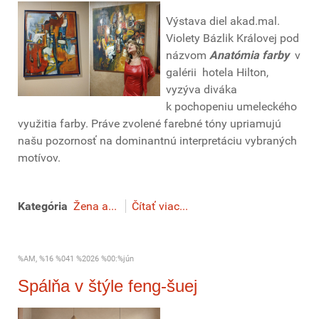
Výstava diel akad.mal.
Violety Bázlik Královej pod
názvom
Anatómia farby
v
galérii hotela Hilton,
vyzýva diváka
k pochopeniu umeleckého
využitia farby. Práve zvolené farebné tóny upriamujú
našu pozornosť na dominantnú interpretáciu vybraných
motívov.
Kategória
Žena a...
Čítať viac...
%AM, %16 %041 %2026 %00:%jún
Spálňa v štýle feng-šuej