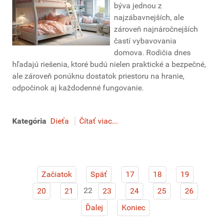
býva jednou z
najzábavnejších, ale
zároveň najnáročnejších
častí vybavovania
domova. Rodičia dnes
hľadajú riešenia, ktoré budú nielen praktické a bezpečné,
ale zároveň ponúknu dostatok priestoru na hranie,
odpočinok aj každodenné fungovanie.
Kategória
Dieťa
Čítať viac...
Začiatok
Späť
17
18
19
22
20
21
23
24
25
26
Ďalej
Koniec