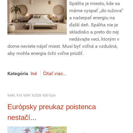
Spálňa je miesto, kde sa
máme vyspať „do ružova“
a načerpať energiu na
ďalší deň. Spálňa nie je
skladisko a preto do nej
nedávajte veci, ktorým v
dome neviete nájsť miest. Musí byť voľná a vzdušná,
aby mohla energia čchi voľne prúdiť.
Kategória
Iné
Čítať viac...
%AM, %16 %041 %2026 %00:%jún
Európsky preukaz poistenca
nestačí...