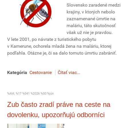
Slovensko zaradené medzi
krajiny, v ktorých nebolo
zaznamenané úmrtie na
maláriu, táto skutočnosť
však už nie je pravdou.
V lete 2001, po návrate z turistického pobytu
v Kamerune, ochorela mladá žena na maláriu, ktorej
podľahla. Otázne je, či sa dalo tomuto úmrtiu zabrániť.
Kategória
Cestovanie
Čítať viac...
%AM, %17 %041 %2026 %00:%jún
Zub často zradí práve na ceste na
dovolenku, upozorňujú odborníci