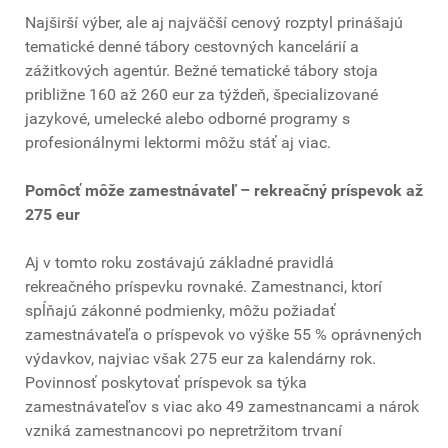
Najširší výber, ale aj najväčší cenový rozptyl prinášajú
tematické denné tábory cestovných kancelárií a
zážitkových agentúr. Bežné tematické tábory stoja
približne 160 až 260 eur za týždeň, špecializované
jazykové, umelecké alebo odborné programy s
profesionálnymi lektormi môžu stáť aj viac.
Pomôcť môže zamestnávateľ – rekreačný príspevok až
275 eur
Aj v tomto roku zostávajú základné pravidlá
rekreačného príspevku rovnaké. Zamestnanci, ktorí
spĺňajú zákonné podmienky, môžu požiadať
zamestnávateľa o príspevok vo výške 55 % oprávnených
výdavkov, najviac však 275 eur za kalendárny rok.
Povinnosť poskytovať príspevok sa týka
zamestnávateľov s viac ako 49 zamestnancami a nárok
vzniká zamestnancovi po nepretržitom trvaní