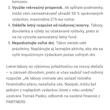
turnusov.
Využite rekreačný príspevok.
Ak spĺňate podmienky,
môže vám zamestnávateľ uhradiť 55 % oprávnených
výdavkov, maximálne 275 eur ročne.
Oddeľte letný rozpočet od núdzovej rezervy.
Tábory,
dovolenka a výlety sú očakávané výdavky, preto si
na ne vytvorte samostatný letný fond.
Nepodceňujte voľné dni.
Tábor nerieši celé
prázdniny. Naplánujte aj lacnejšie aktivity, aby ste sa
vyhli impulzívnym výdavkom počas voľných dní.
Letné tábory sú výbornou príležitosťou na rozvoj dieťaťa
– a zároveň dôvodom, prečo si včas sadnúť nad rodinný
rozpočet. „Ak tábory vnímate ako súčasť ročného
finančného plánu, nezaťažia vás. Naopak, môžu byť
jedným z najlepších výdavkov, ktoré v roku urobíte,“
uzatvára Tomáš Paško, odborník na osobné financie z
PARTNERS.