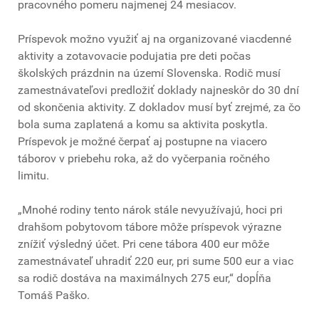
pracovného pomeru najmenej 24 mesiacov.
Príspevok možno využiť aj na organizované viacdenné
aktivity a zotavovacie podujatia pre deti počas
školských prázdnin na území Slovenska. Rodič musí
zamestnávateľovi predložiť doklady najneskôr do 30 dní
od skončenia aktivity. Z dokladov musí byť zrejmé, za čo
bola suma zaplatená a komu sa aktivita poskytla.
Príspevok je možné čerpať aj postupne na viacero
táborov v priebehu roka, až do vyčerpania ročného
limitu.
„Mnohé rodiny tento nárok stále nevyužívajú, hoci pri
drahšom pobytovom tábore môže príspevok výrazne
znížiť výsledný účet. Pri cene tábora 400 eur môže
zamestnávateľ uhradiť 220 eur, pri sume 500 eur a viac
sa rodič dostáva na maximálnych 275 eur,“ dopĺňa
Tomáš Paško.