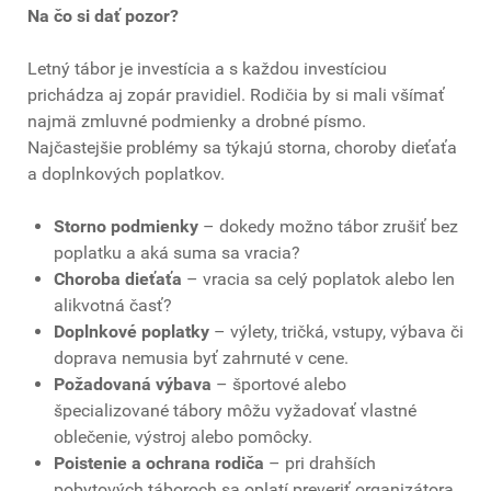
Na čo si dať pozor?
Letný tábor je investícia a s každou investíciou
prichádza aj zopár pravidiel. Rodičia by si mali všímať
najmä zmluvné podmienky a drobné písmo.
Najčastejšie problémy sa týkajú storna, choroby dieťaťa
a doplnkových poplatkov.
Storno podmienky
– dokedy možno tábor zrušiť bez
poplatku a aká suma sa vracia?
Choroba dieťaťa
– vracia sa celý poplatok alebo len
alikvotná časť?
Doplnkové poplatky
– výlety, tričká, vstupy, výbava či
doprava nemusia byť zahrnuté v cene.
Požadovaná výbava
– športové alebo
špecializované tábory môžu vyžadovať vlastné
oblečenie, výstroj alebo pomôcky.
Poistenie a ochrana rodiča
– pri drahších
pobytových táboroch sa oplatí preveriť organizátora