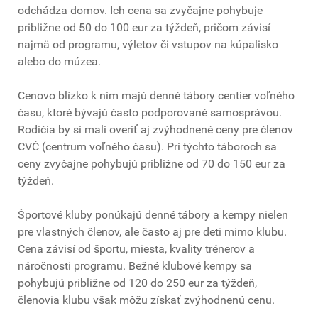
odchádza domov. Ich cena sa zvyčajne pohybuje
približne od 50 do 100 eur za týždeň, pričom závisí
najmä od programu, výletov či vstupov na kúpalisko
alebo do múzea.
Cenovo blízko k nim majú denné tábory centier voľného
času, ktoré bývajú často podporované samosprávou.
Rodičia by si mali overiť aj zvýhodnené ceny pre členov
CVČ (centrum voľného času). Pri týchto táboroch sa
ceny zvyčajne pohybujú približne od 70 do 150 eur za
týždeň.
Športové kluby ponúkajú denné tábory a kempy nielen
pre vlastných členov, ale často aj pre deti mimo klubu.
Cena závisí od športu, miesta, kvality trénerov a
náročnosti programu. Bežné klubové kempy sa
pohybujú približne od 120 do 250 eur za týždeň,
členovia klubu však môžu získať zvýhodnenú cenu.