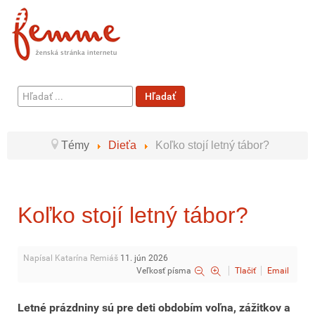
Hľadať
Hľadať
...
Témy
Dieťa
Koľko stojí letný tábor?
Koľko stojí letný tábor?
Napísal Katarína Remiáš
11. jún 2026
Veľkosť písma
Tlačiť
Email
Letné prázdniny sú pre deti obdobím voľna, zážitkov a