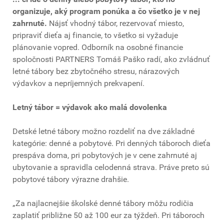
organizuje, aký program ponúka a čo všetko je v nej
zahrnuté.
Nájsť vhodný tábor, rezervovať miesto,
pripraviť dieťa aj financie, to všetko si vyžaduje
plánovanie vopred. Odborník na osobné financie
spoločnosti PARTNERS Tomáš Paško radí, ako zvládnuť
letné tábory bez zbytočného stresu, nárazových
výdavkov a nepríjemných prekvapení.
Letný tábor = výdavok ako malá dovolenka
Detské letné tábory možno rozdeliť na dve základné
kategórie: denné a pobytové. Pri denných táboroch dieťa
prespáva doma, pri pobytových je v cene zahrnuté aj
ubytovanie a spravidla celodenná strava. Práve preto sú
pobytové tábory výrazne drahšie.
„Za najlacnejšie školské denné tábory môžu rodičia
zaplatiť približne 50 až 100 eur za týždeň. Pri táboroch