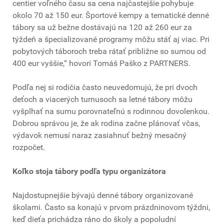
centier voľného času sa cena najčastejšie pohybuje
okolo 70 až 150 eur. Športové kempy a tematické denné
tábory sa už bežne dostávajú na 120 až 260 eur za
týždeň a špecializované programy môžu stáť aj viac. Pri
pobytových táboroch treba rátať približne so sumou od
400 eur vyššie,“ hovorí Tomáš Paško z PARTNERS.
Podľa nej si rodičia často neuvedomujú, že pri dvoch
deťoch a viacerých turnusoch sa letné tábory môžu
vyšplhať na sumu porovnateľnú s rodinnou dovolenkou.
Dobrou správou je, že ak rodina začne plánovať včas,
výdavok nemusí naraz zasiahnuť bežný mesačný
rozpočet.
Koľko stoja tábory podľa typu organizátora
Najdostupnejšie bývajú denné tábory organizované
školami. Často sa konajú v prvom prázdninovom týždni,
keď dieťa prichádza ráno do školy a popoludní