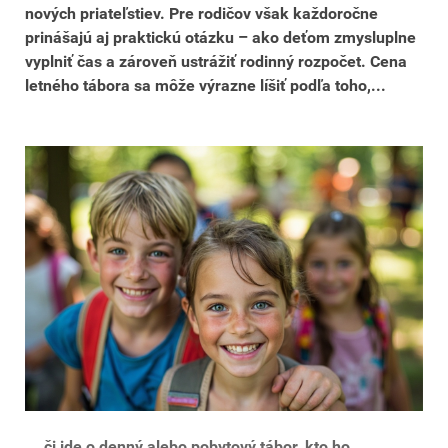
nových priateľstiev. Pre rodičov však každoročne
prinášajú aj praktickú otázku – ako deťom zmysluplne
vyplniť čas a zároveň ustrážiť rodinný rozpočet. Cena
letného tábora sa môže výrazne líšiť podľa toho,...
... či ide o denný alebo pobytový tábor, kto ho