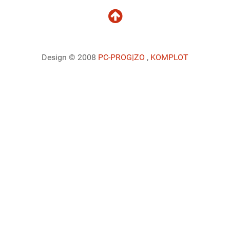
Design © 2008
PC-PROG
|ZO
,
KOMPLOT
Ladiaca konzola systému Joomla!