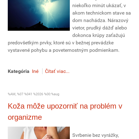
niekoľko minút ukázať, v
akom technickom stave sa
dom nachádza. Nárazový
vietor, prudký dážď alebo
dokonca krúpy zaťažujú
predovšetkým prvky, ktoré sú v bežnej prevádzke
vystavené pohybu a poveternostným podmienkam.
Kategória
Iné
Čítať viac...
%AM, %07 %041 %2026 %00:%aug
Koža môže upozorniť na problém v
organizme
Svrbenie bez vyrážky,