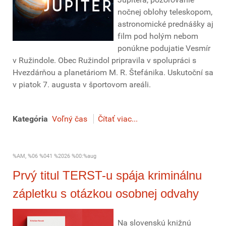
nočnej oblohy teleskopom,
astronomické prednášky aj
film pod holým nebom
ponúkne podujatie Vesmír
v Ružindole. Obec Ružindol pripravila v spolupráci s
Hvezdárňou a planetáriom M. R. Štefánika. Uskutoční sa
v piatok 7. augusta v športovom areáli.
Kategória
Voľný čas
Čítať viac...
%AM, %06 %041 %2026 %00:%aug
Prvý titul TERST-u spája kriminálnu
zápletku s otázkou osobnej odvahy
Na slovenskú knižnú