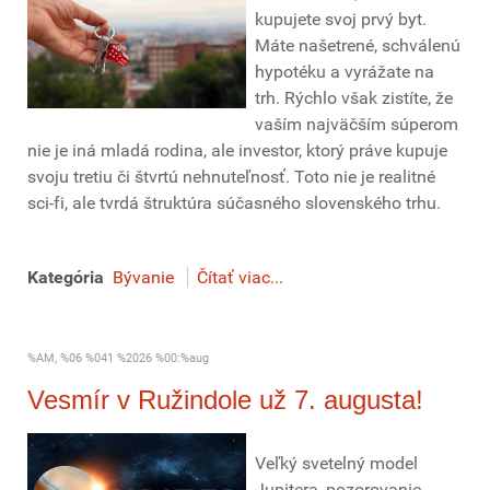
kupujete svoj prvý byt.
Máte našetrené, schválenú
hypotéku a vyrážate na
trh. Rýchlo však zistíte, že
vaším najväčším súperom
nie je iná mladá rodina, ale investor, ktorý práve kupuje
svoju tretiu či štvrtú nehnuteľnosť. Toto nie je realitné
sci-fi, ale tvrdá štruktúra súčasného slovenského trhu.
Kategória
Bývanie
Čítať viac...
%AM, %06 %041 %2026 %00:%aug
Vesmír v Ružindole už 7. augusta!
Veľký svetelný model
Jupitera, pozorovanie