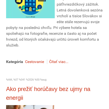
päťhviezdičkový zážitok.
Letná dovolenková sezóna
vrcholí a tisíce Slovákov si
ešte stále rezervujú svoje
pobyty na poslednú chvíľu. Pri výbere hotela sa
spoliehajú na fotografie, recenzie a často aj na počet
hviezd, od ktorých očakávajú určitú úroveň komfortu a
služieb.
Kategória
Cestovanie
Čítať viac...
%AM, %07 %041 %2026 %00:%aug
Ako prežiť horúčavy bez ujmy na
energii