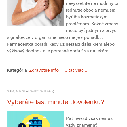
nevysvetliteľné modriny či
rednutie obočia nemusia
byť iba kozmetickým
problémom. Kožné zmeny
môžu byť jedným z prvých
signálov, že v organizme niečo nie je v poriadku.
Farmaceutka poradí, kedy už nestačí ďalší krém alebo
výživový doplnok a je potrebné obrátiť sa na lekára.
Kategória
Zdravotné info
Čítať viac...
%AM, %07 %041 %2026 %00:%aug
Vyberáte last minute dovolenku?
Päť hviezd však nemusí
vždy znamenať