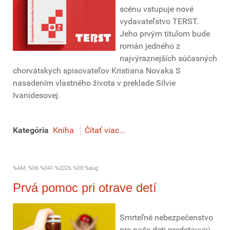
scénu vstupuje nové
vydavateľstvo TERST.
Jeho prvým titulom bude
román jedného z
najvýraznejších súčasných
chorvátskych spisovateľov Kristiana Novaka S
nasadením vlastného života v preklade Silvie
Ivanidesovej.
Kategória
Kniha
Čítať viac...
%AM, %06 %041 %2026 %00:%aug
Prvá pomoc pri otrave detí
Smrteľné nebezpečenstvo
pre naše deti predstavujú