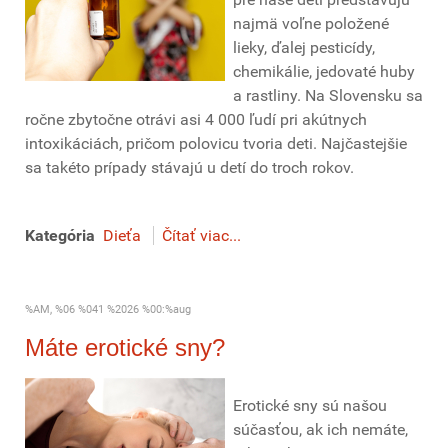
najmä voľne položené
lieky, ďalej pesticídy,
chemikálie, jedovaté huby
a rastliny. Na Slovensku sa
ročne zbytočne otrávi asi 4 000 ľudí pri akútnych
intoxikáciách, pričom polovicu tvoria deti. Najčastejšie
sa takéto prípady stávajú u detí do troch rokov.
Kategória
Dieťa
Čítať viac...
%AM, %06 %041 %2026 %00:%aug
Máte erotické sny?
Erotické sny sú našou
súčasťou, ak ich nemáte,