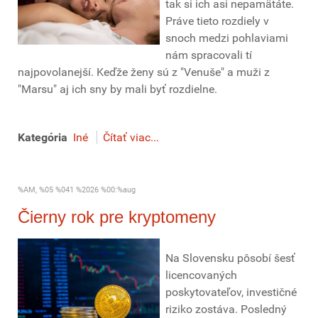
tak si ich asi nepamätáte.
Práve tieto rozdiely v
snoch medzi pohlaviami
nám spracovali tí
najpovolanejší. Keďže ženy sú z "Venuše" a muži z
"Marsu" aj ich sny by mali byť rozdielne.
Kategória
Iné
Čítať viac...
%AM, %05 %041 %2026 %00:%aug
Čierny rok pre kryptomeny
Na Slovensku pôsobí šesť
licencovaných
poskytovateľov, investičné
riziko zostáva. Posledný