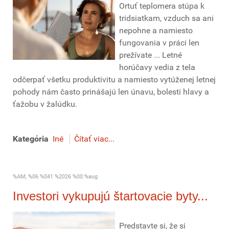
Ortuť teplomera stúpa k
tridsiatkam, vzduch sa ani
nepohne a namiesto
fungovania v práci len
prežívate ... Letné
horúčavy vedia z tela
odčerpať všetku produktivitu a namiesto vytúženej letnej
pohody nám často prinášajú len únavu, bolesti hlavy a
ťažobu v žalúdku.
Kategória
Iné
Čítať viac...
%AM, %06 %041 %2026 %00:%aug
Investori vykupujú štartovacie byty...
Predstavte si, že si