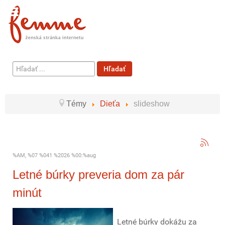
Hľadať
Hľadať
...
Témy
Dieťa
slideshow
%AM, %07 %041 %2026 %00:%aug
Letné búrky preveria dom za pár
minút
Letné búrky dokážu za