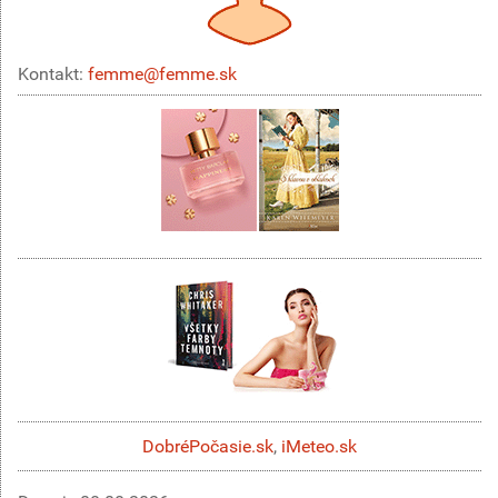
Kontakt:
femme@femme.sk
DobréPočasie.sk
,
iMeteo.sk