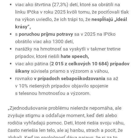
viac ako štvrtina (27,3%) detí, ktoré sa obrátili na
linku IPčka v roku 2025 kvôli tomu, že pociťovali tlak
na výkon uviedlo, že ich trápi to, že
nespĺňajú „ideál
krásy“,
s
poruchou príjmu potravy
sa v 2025 na IPčko
obrátilo viac ako 1300 detí,
narážky na hmotnosť sa vyskytli v takmer tretine
prípadov, ktoré riešili
hate speech,
viac ako pätina (
2 015 z celkových 10 684) prípadov
šikany
súvisela priamo s výzorom a váhou,
rovnako
v prípadoch sebapoškodzovania
sa až
v 10% riešených prípadov objavilo spojenie
s telesnou hmotnosťou a výzorom.
„Zjednodušovanie problému nielenže nepomáha, ale
zvyšuje stigmu a odďaľuje moment, keď deti alebo
rodičia vyhľadajú pomoc. Deti, ktoré riešia svoju váhu,
často neriešia len telo, ale aj hanbu, strach a pocit, že
zlyhali. Keď im spoločnosť dáva najavo, že si za to