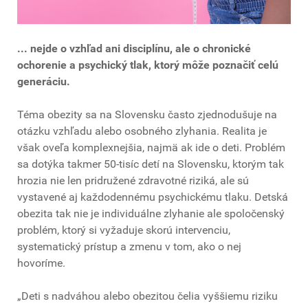
... nejde o vzhľad ani disciplínu, ale o chronické
ochorenie a psychický tlak, ktorý môže poznačiť celú
generáciu.
Téma obezity sa na Slovensku často zjednodušuje na
otázku vzhľadu alebo osobného zlyhania. Realita je
však oveľa komplexnejšia, najmä ak ide o deti. Problém
sa dotýka takmer 50-tisíc detí na Slovensku, ktorým tak
hrozia nie len pridružené zdravotné riziká, ale sú
vystavené aj každodennému psychickému tlaku. Detská
obezita tak nie je individuálne zlyhanie ale spoločenský
problém, ktorý si vyžaduje skorú intervenciu,
systematický prístup a zmenu v tom, ako o nej
hovoríme.
„Deti s nadváhou alebo obezitou čelia vyššiemu riziku