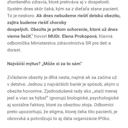
zhoršeného zdravia, ktoré pretrváva aj v dospelosti.
Systém dnes skôr čaká, kým sa z dieťaťa stane pacient.
To je neskoro.
Ak dnes nebudeme riešiť detskú obezitu,
zajtra budeme riešiť choroby
dospelých. Obezita je pritom ochorenie, ktoré už dnes
vieme liečiť
,“ hovorí
MUDr. Elena Prokopová
, hlavná
odborníčka Ministerstva zdravotníctva SR pre deti a
dorast.
Najväčší mýtus? „Môže si za to sám“
Zvládanie obezity je dlhá cesta, najmä ak sa začína už
v detstve. Jednou z najväčších bariér je spôsob, akým o
obezite hovoríme. Zjednodušené rady ako „stačí menej
jesť a viac sa hýbať“ ignorujú biologické, psychologické
aj sociálne faktory, ktoré za obezitou stoja. Odborníci
preto upozorňujú, že stigma, ktorej čelia títo pacienti, je
obrovská a potvrdzujú to aj dáta organizácie IPčko.