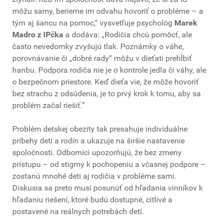
môžu samy, berieme im odvahu hovoriť o probléme – a
tým aj šancu na pomoc,“ vysvetľuje psychológ
Marek
Madro z IPčka
a dodáva: „Rodičia chcú pomôcť, ale
často nevedomky zvyšujú tlak. Poznámky o váhe,
porovnávanie či „dobré rady“ môžu v dieťati prehĺbiť
hanbu. Podpora rodiča nie je o kontrole jedla či váhy, ale
o bezpečnom priestore. Keď dieťa vie, že môže hovoriť
bez strachu z odsúdenia, je to prvý krok k tomu, aby sa
problém začal riešiť.”
Problém detskej obezity tak presahuje individuálne
príbehy detí a rodín a ukazuje na širšie nastavenie
spoločnosti. Odborníci upozorňujú, že bez zmeny
prístupu – od stigmy k pochopeniu a včasnej podpore –
zostanú mnohé deti aj rodičia v probléme sami.
Diskusia sa preto musí posunúť od hľadania vinníkov k
hľadaniu riešení, ktoré budú dostupné, citlivé a
postavené na reálnych potrebách detí.