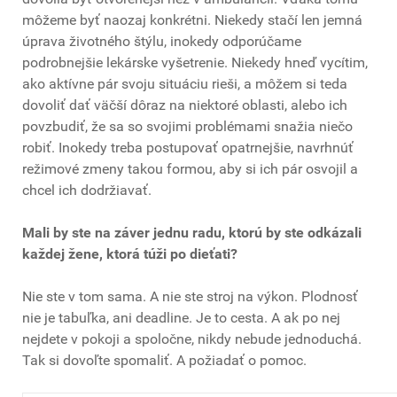
môžeme byť naozaj konkrétni. Niekedy stačí len jemná
úprava životného štýlu, inokedy odporúčame
podrobnejšie lekárske vyšetrenie. Niekedy hneď vycítim,
ako aktívne pár svoju situáciu rieši, a môžem si teda
dovoliť dať väčší dôraz na niektoré oblasti, alebo ich
povzbudiť, že sa so svojimi problémami snažia niečo
robiť. Inokedy treba postupovať opatrnejšie, navrhnúť
režimové zmeny takou formou, aby si ich pár osvojil a
chcel ich dodržiavať.
Mali by ste na záver jednu radu, ktorú by ste odkázali
každej žene, ktorá túži po dieťati?
Nie ste v tom sama. A nie ste stroj na výkon. Plodnosť
nie je tabuľka, ani deadline. Je to cesta. A ak po nej
nejdete v pokoji a spoločne, nikdy nebude jednoduchá.
Tak si dovoľte spomaliť. A požiadať o pomoc.