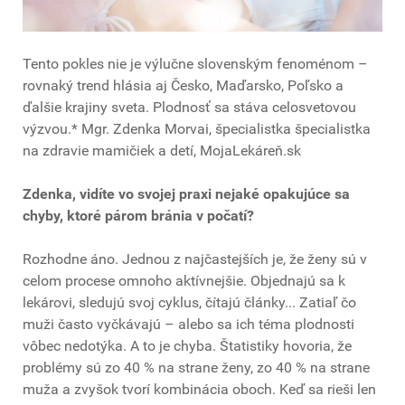
Tento pokles nie je výlučne slovenským fenoménom –
rovnaký trend hlásia aj Česko, Maďarsko, Poľsko a
ďalšie krajiny sveta. Plodnosť sa stáva celosvetovou
výzvou.* Mgr. Zdenka Morvai, špecialistka špecialistka
na zdravie mamičiek a detí, MojaLekáreň.sk
Zdenka, vidíte vo svojej praxi nejaké opakujúce sa
chyby, ktoré párom bránia v počatí?
Rozhodne áno. Jednou z najčastejších je, že ženy sú v
celom procese omnoho aktívnejšie. Objednajú sa k
lekárovi, sledujú svoj cyklus, čítajú články... Zatiaľ čo
muži často vyčkávajú – alebo sa ich téma plodnosti
vôbec nedotýka. A to je chyba. Štatistiky hovoria, že
problémy sú zo 40 % na strane ženy, zo 40 % na strane
muža a zvyšok tvorí kombinácia oboch. Keď sa rieši len