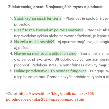
Z lekárenskej praxe: 5 najčastejších mýtov o plodnosti:
Stačí, keď sa snaží len žena
. - Plodnosť je spoločná ve
prípadov.
Riešiť to má zmysel až po roku snaženia
. - Naopak. Ak
nepravidelný cyklus alebo zdravotné ťažkosti, je lepšie
Na veku muža nezáleží.
- Aj spermie majú svoje biologi
aj počet.
Hlavne sa nestresuj a pôjde to samo.
- Samo nie, ale na
ovplyvňovať svoj život. Dlhodobo ovplyvňuje hormonáln
plodnosť. Redukcia stresu a mindfulness aktivity majú
Online poradenstvo? To nemôže fungovať.
- Funguje. V
a lepšie sa im radí. Pomoc navyše prichádza rýchlo a di
*Zdroj:
https://www.hfi.sk/blog/patrik-daniska/503-
porodnost-sa-v-roku-2024-opaet-prepadla?utm