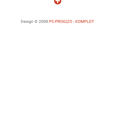
Design © 2008
PC-PROG
|ZO
,
KOMPLOT
Ladiaca konzola systému Joomla!
Sedenie