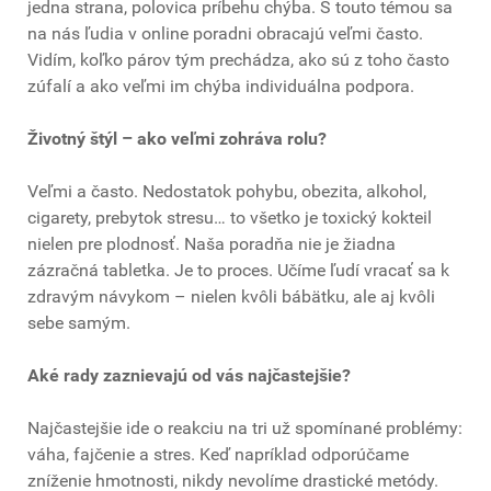
jedna strana, polovica príbehu chýba. S touto témou sa
na nás ľudia v online poradni obracajú veľmi často.
Vidím, koľko párov tým prechádza, ako sú z toho často
zúfalí a ako veľmi im chýba individuálna podpora.
Životný štýl – ako veľmi zohráva rolu?
Veľmi a často. Nedostatok pohybu, obezita, alkohol,
cigarety, prebytok stresu… to všetko je toxický kokteil
nielen pre plodnosť. Naša poradňa nie je žiadna
zázračná tabletka. Je to proces. Učíme ľudí vracať sa k
zdravým návykom – nielen kvôli bábätku, ale aj kvôli
sebe samým.
Aké rady zaznievajú od vás najčastejšie?
Najčastejšie ide o reakciu na tri už spomínané problémy:
váha, fajčenie a stres. Keď napríklad odporúčame
zníženie hmotnosti, nikdy nevolíme drastické metódy.