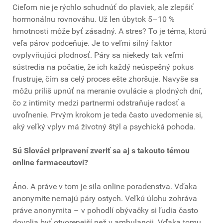
Cieľom nie je rýchlo schudnúť do plaviek, ale zlepšiť
hormonálnu rovnováhu. Už len úbytok 5–10 %
hmotnosti môže byť zásadný. A stres? To je téma, ktorú
veľa párov podceňuje. Je to veľmi silný faktor
ovplyvňujúci plodnosť. Páry sa niekedy tak veľmi
sústredia na počatie, že ich každý neúspešný pokus
frustruje, čím sa celý proces ešte zhoršuje. Navyše sa
môžu príliš upnúť na meranie ovulácie a plodných dní,
čo z intimity medzi partnermi odstraňuje radosť a
uvoľnenie. Prvým krokom je teda často uvedomenie si,
aký veľký vplyv má životný štýl a psychická pohoda.
Sú Slováci pripravení zveriť sa aj s takouto témou
online farmaceutovi?
Áno. A práve v tom je sila online poradenstva. Vďaka
anonymite nemajú páry ostych. Veľkú úlohu zohráva
práve anonymita – v pohodlí obývačky si ľudia často
dovolia byť otvorenejší než v ambulancii. Vďaka tomu