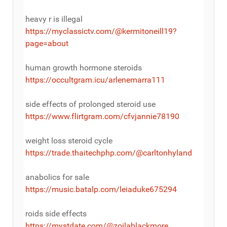
heavy r is illegal
https://myclassictv.com/@kermitoneill19?
page=about
human growth hormone steroids
https://occultgram.icu/arlenemarra111
side effects of prolonged steroid use
https://www.flirtgram.com/cfvjannie78190
weight loss steroid cycle
https://trade.thaitechphp.com/@carltonhyland
anabolics for sale
https://music.batalp.com/leiaduke675294
roids side effects
https://mystdate.com/@zoilablackmore