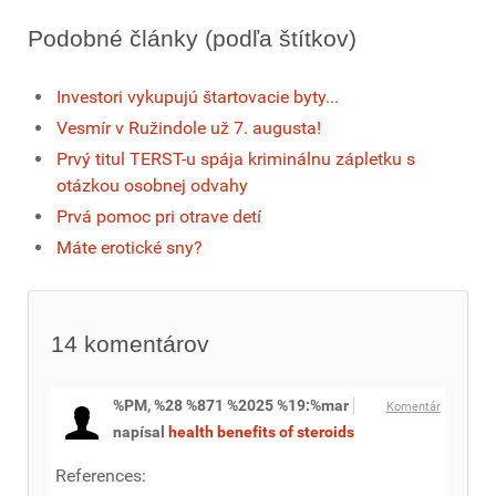
Podobné články (podľa štítkov)
Investori vykupujú štartovacie byty...
Vesmír v Ružindole už 7. augusta!
Prvý titul TERST-u spája kriminálnu zápletku s
otázkou osobnej odvahy
Prvá pomoc pri otrave detí
Máte erotické sny?
14
komentárov
%PM, %28 %871 %2025 %19:%mar
Komentár
napísal
health benefits of steroids
References: