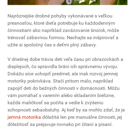
Najrôznejšie drobné pohyby vykonávané s veľkou
presnosťou, ktoré dieťa potrebuje ku každodenným
činnostiam ako napríklad zaväzovanie šnúrok, môže
trénovať zábavnou formou. Nechajte sa inšpirovať a
užite si spoločný čas s deťmi plný zábavy.
V dnešnej dobe trávia deti veľa času pri obrazovkách a
displejoch, čo spravidla bráni ich správnemu vývoju.
Dokážu síce uchopiť predmet, ale inak rozvoj jemnej
motoriky pokrivkáva. Stačí pritom málo, napríklad
zapojiť deti do bežných činností v domácnosti. Môžu
vám pomáhať s varením alebo skladaním bielizne,
každá maličkosť sa počíta a vedie k zvýšeniu
schopnosti sebaobsluhy. Aj keď by sa mohlo zdať, že je
jemná motorika
dôležitá len pre manuálne činnosti, jej
dôležitosť sa prejavuje rovnako pri čítaní a písaní.