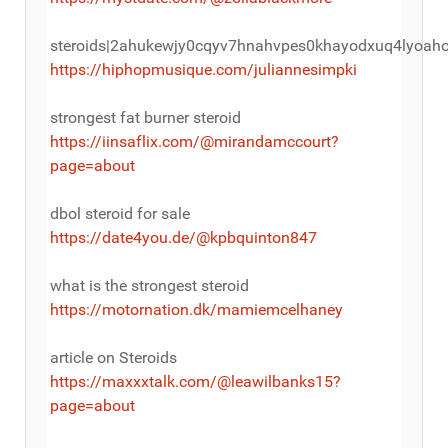
steroids|2ahukewjy0cqyv7hnahvpes0khayodxuq4lyoah
https://hiphopmusique.com/juliannesimpki
strongest fat burner steroid
https://iinsaflix.com/@mirandamccourt?
page=about
dbol steroid for sale
https://date4you.de/@kpbquinton847
what is the strongest steroid
https://motornation.dk/mamiemcelhaney
article on Steroids
https://maxxxtalk.com/@leawilbanks15?
page=about