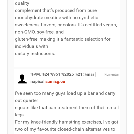
quality
complement that’s produced from pure
monohydrate creatine with no synthetic
sweeteners, flavors, or colors. It’s certified vegan,
non-GMO, soy-free, and
gluten-free, making it a fantastic selection for
individuals with
dietary restrictions.
%PM, %24 %951 %2025 %21:%mar
Komentár
napísal
samisg.eu
I’ve seen too many guys load up a bar and carry
out quarter
squats like that can treatment them of their small
legs.
For my knee-friendly hamstring exercises, I’ve got
two of my favourite closed-chain alternatives to