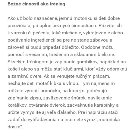
Bežné činnosti ako tréning
Ako už bolo naznačené, jemnú motoriku si deti dobre
precvičia aj pri úplne bežných činnostiach. Prizvite ich
k vareniu či pečeniu, také miešanie, vykrajovanie alebo
podávanie ingrediencií sa pre ne stane zábavou a
zároveň si budú pripadať dôležito. Obdobne môžu
pomôcť s vešaním, triedením a skladaním bielizne.
Skvelým tréningom je zapínanie gombíkov, napríklad na
košeli alebo sa môžu stať kľučiarmi, ktorí vždy odomknú
a zamknú dvere. Ak sa venujete ručným prácam,
nechajte deti motať klbká s vlnou. Tým najmenším
môžete vyrobiť pomôcku, na ktorej si potrénujú
zapínanie zipsu, zaväzovanie šnúrok, navliekanie
korálikov, otváranie dvierok, zacvaknutie karabínky a
určite vymyslíte aj veľa ďalšieho. Pre inšpiráciu stačí
zadať do vyhľadávania na internete výraz „motorická
doska“.