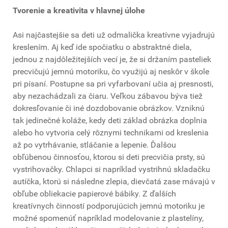
Tvorenie a kreativita v hlavnej úlohe
Asi najčastejšie sa deti už odmalička kreatívne vyjadrujú
kreslením. Aj keď ide spočiatku o abstraktné diela,
jednou z najdôležitejších vecí je, že si držaním pasteliek
precvičujú jemnú motoriku, čo využijú aj neskôr v škole
pri písaní. Postupne sa pri vyfarbovaní učia aj presnosti,
aby nezachádzali za čiaru. Veľkou zábavou býva tiež
dokresľovanie či iné dozdobovanie obrázkov. Vzniknú
tak jedinečné koláže, kedy deti základ obrázka doplnia
alebo ho vytvoria celý rôznymi technikami od kreslenia
až po vytrhávanie, stláčanie a lepenie. Ďalšou
obľúbenou činnosťou, ktorou si deti precvičia prsty, sú
vystrihovačky. Chlapci si napríklad vystrihnú skladačku
autíčka, ktorú si následne zlepia, dievčatá zase mávajú v
obľube obliekacie papierové bábiky. Z ďalších
kreatívnych činností podporujúcich jemnú motoriku je
možné spomenúť napríklad modelovanie z plastelíny,