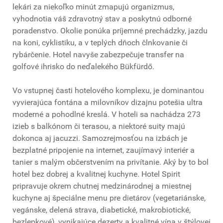
lekári za niekoľko minút zmapujú organizmus,
vyhodnotia váš zdravotný stav a poskytnú odborné
poradenstvo. Okolie ponúka príjemné prechádzky, jazdu
na koni, cyklistiku, a v teplých dňoch člnkovanie či
rybárčenie. Hotel navyše zabezpečuje transfer na
golfové ihrisko do neďalekého Bükfürdő.
Vo vstupnej časti hotelového komplexu, je dominantou
vyvierajúca fontána a milovníkov dizajnu potešia ultra
moderné a pohodlné kreslá. V hoteli sa nachádza 273
izieb s balkónom či terasou, a niektoré suity majú
dokonca aj jacuzzi. Samozrejmosťou na izbách je
bezplatné pripojenie na internet, zaujímavý interiér a
tanier s malým občerstvením na privítanie. Aký by to bol
hotel bez dobrej a kvalitnej kuchyne. Hotel Spirit
pripravuje okrem chutnej medzinárodnej a miestnej
kuchyne aj špeciálne menu pre dietárov (vegetariánske,
vegánske, delená strava, diabetické, makrobiotické,
bezlepkové), vynikajúce dezerty a kvalitné vína v štýlovej