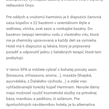
reštaurácii Onyx.
Pre oddych a vnútornú harmóniu je k dispozícii čarovná
oáza kúpeľov s 22 bazénmi v orientálnom štýle a
wellness, vírivka, svet saún a vonkajšie bazény. Do
bazénov čerpajú termálnu vodu z vlastného vrtu, ktorá
nie je chemicky upravovaná a každý deň sa vymieňa.
Hotel má k dispozícii aj lekára, ktorý je pripravený
poradiť a odporučiť jednu z liečebných terapií, ktoré tam
poskytujú.
V rámci SPA si môžete vybrať z bohatej ponuky saún
(biosauna, infrasauna, aroma...), masáže (thajská,
ayurvédska, z Ďalekého východu...) a stále viac
vyhľadávanejší turecký kúpeľ Hammam. Navyše dámy
majú možnosť využiť kozmetické služby na prírodnej
báze, manikúru a pedikúru, či solárium. Pre
športuchtivých návštevníkov hotela, je tu alternatíva