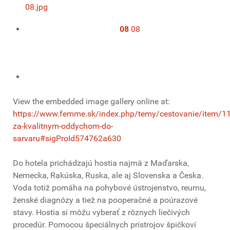
08
08
View the embedded image gallery online at:
https://www.femme.sk/index.php/temy/cestovanie/item/1
za-kvalitnym-oddychom-do-
sarvaru#sigProId574762a630
Do hotela prichádzajú hostia najmä z Maďarska,
Nemecka, Rakúska, Ruska, ale aj Slovenska a Česka.
Voda totiž pomáha na pohybové ústrojenstvo, reumu,
ženské diagnózy a tiež na pooperačné a poúrazové
stavy. Hostia si môžu vyberať z rôznych liečivých
procedúr. Pomocou špeciálnych prístrojov špičkoví