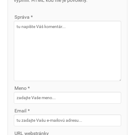
vyplnili. HTML kód nie je povolený.
Správa *
Meno *
Email *
URL webstránky