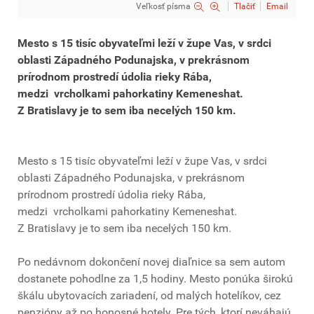
Veľkosť písma
Tlačiť
Email
Mesto s 15 tisíc obyvateľmi leží v župe Vas, v srdci
oblasti Západného Podunajska, v prekrásnom
prírodnom prostredí údolia rieky Rába,
medzi vrcholkami pahorkatiny Kemeneshat.
Z Bratislavy je to sem iba necelých 150 km.
Mesto s 15 tisíc obyvateľmi leží v župe Vas, v srdci
oblasti Západného Podunajska, v prekrásnom
prírodnom prostredí údolia rieky Rába,
medzi vrcholkami pahorkatiny Kemeneshat.
Z Bratislavy je to sem iba necelých 150 km.
Po nedávnom dokončení novej diaľnice sa sem autom
dostanete pohodlne za 1,5 hodiny. Mesto ponúka širokú
škálu ubytovacích zariadení, od malých hotelíkov, cez
penzióny až po honosné hotely. Pre tých, ktorí neváhajú