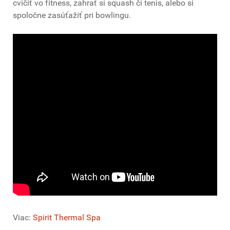
cvičiť vo fitness, zahrať si squash či tenis, alebo si
spoločne zasúťažiť pri bowlingu.
Viac:
Spirit Thermal Spa