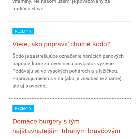
vitamíny. Na našom území je považovaný za
tradičnú slove...
RECEPTY
Viete, ako pripraviť chutné šodó?
Šodó je zastrešujúce označenie horúcich penových
nápojov, ktoré zároveň nesú prívlastok výživné.
Podávajú sa vo vysokých pohároch a s lyžičkou.
Pripravujú nielen s vína (ako je všeobecne známe),
ale aj s ovocné...
RECEPTY
Domáce burgery s tým
najšťavnatejším trhaným bravčovým