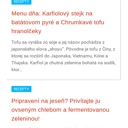
RECEPTY
Menu dňa: Karfiolový stejk na
batátovom pyré a Chrumkavé tofu
hranolčeky
Tofu sa vyrába zo sóje a jej názov pochádza z
japonského slova „shoyu“. Pôvodne je tofu z Číny, z
ktorej sa rozšíril do Japonska, Vietnamu, Kórei a
Thajska. Karfiol je chutná zelenina bohatá na sodík,
ktor...
RECEPTY
Pripravení na jeseň? Privítajte ju
ovseným chlebom a fermentovanou
zeleninou!