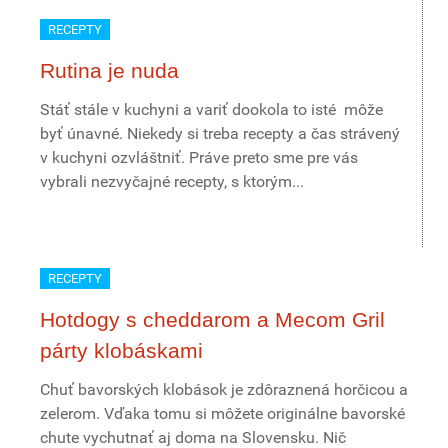
RECEPTY
Rutina je nuda
Stáť stále v kuchyni a variť dookola to isté môže
byť únavné. Niekedy si treba recepty a čas strávený
v kuchyni ozvláštniť. Práve preto sme pre vás
vybrali nezvyčajné recepty, s ktorým...
RECEPTY
Hotdogy s cheddarom a Mecom Gril
párty klobáskami
Chuť bavorských klobások je zdôraznená horčicou a
zelerom. Vďaka tomu si môžete originálne bavorské
chute vychutnať aj doma na Slovensku. Nič