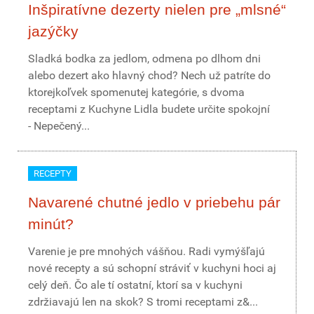
Inšpiratívne dezerty nielen pre „mlsné“
jazýčky
Sladká bodka za jedlom, odmena po dlhom dni
alebo dezert ako hlavný chod? Nech už patríte do
ktorejkoľvek spomenutej kategórie, s dvoma
receptami z Kuchyne Lidla budete určite spokojní
- Nepečený...
RECEPTY
Navarené chutné jedlo v priebehu pár
minút?
Varenie je pre mnohých vášňou. Radi vymýšľajú
nové recepty a sú schopní stráviť v kuchyni hoci aj
celý deň. Čo ale tí ostatní, ktorí sa v kuchyni
zdržiavajú len na skok? S tromi receptami z&...