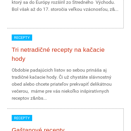
ktorý sa do Európy rozšíril zo Stredného Východu.
Bol však až do 17. storočia veľkou vzácnosťou, z&...
RECEPTY
Tri netradičné recepty na kačacie
hody
Obdobie padajúcich listov so sebou prináša aj
tradičné kačacie hody. Či už chystáte slávnostný
obed alebo chcete priateľov prekvapiť delikátnou
večerou, máme pre vás niekoľko inšpiratívnych
receptov z&nbs...
RECEPTY
Gaštanové recepty