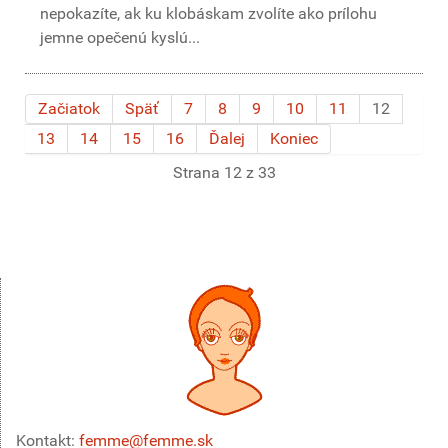
nepokazíte, ak ku klobáskam zvolíte ako prílohu
jemne opečenú kyslú...
Začiatok
Späť
7
8
9
10
11
12
13
14
15
16
Ďalej
Koniec
Strana 12 z 33
Kontakt:
femme@femme.sk