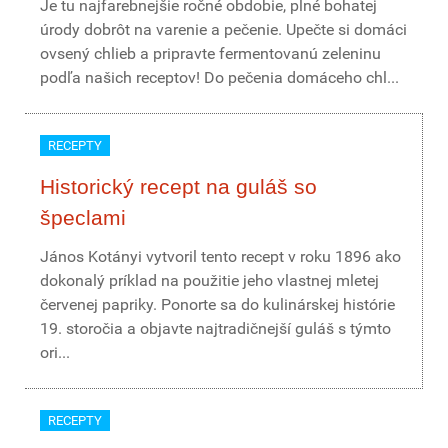
Je tu najfarebnejšie ročné obdobie, plné bohatej
úrody dobrôt na varenie a pečenie. Upečte si domáci
ovsený chlieb a pripravte fermentovanú zeleninu
podľa našich receptov! Do pečenia domáceho chl...
RECEPTY
Historický recept na guláš so
špeclami
János Kotányi vytvoril tento recept v roku 1896 ako
dokonalý príklad na použitie jeho vlastnej mletej
červenej papriky. Ponorte sa do kulinárskej histórie
19. storočia a objavte najtradičnejší guláš s týmto
ori...
RECEPTY