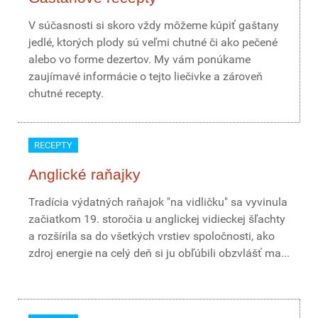
V súčasnosti si skoro vždy môžeme kúpiť gaštany
jedlé, ktorých plody sú veľmi chutné či ako pečené
alebo vo forme dezertov. My vám ponúkame
zaujímavé informácie o tejto liečivke a zároveň
chutné recepty.
RECEPTY
Anglické raňajky
Tradícia výdatných raňajok "na vidličku" sa vyvinula
začiatkom 19. storočia u anglickej vidieckej šľachty
a rozšírila sa do všetkých vrstiev spoločnosti, ako
zdroj energie na celý deň si ju obľúbili obzvlášť ma...