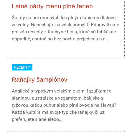
Letné párty menu plné farieb
Šaláty sú pre mnohých len plným tanierom listovej
zeleniny. Nenechajte sa však pomýliť. Pripravili sme
pre vás recepty z Kuchyne Lidla, ktoré sú ľahké ale
nápadité, chutné no bez pocitu prejedenia a r...
RECEPTY
Raňajky šampiónov
Anglické s typickým volským okom, fazuľkami a
slaninou, austrálske s vegamitom, balíjske s
ryžovou kašou bubur alebo plné ovocia na Havaji?
Každá kultúra má svoje typické raňajky, či už
preferujete slané alebo...