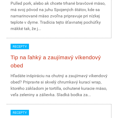
Pulled pork, alebo ak chcete trhané bravčové mäso,
má svoj pôvod na juhu Spojených štátov, kde sa
namarinované mäso zvoľna pripravuje pri nízkej
teplote v dyme. Tradícia tejto šťavnatej pochúťky
mäkké tak, že j...
RECEPTY
Tip na ľahký a zaujímavý víkendový
obed
Hľadáte inšpiráciu na chutný a zaujímavý víkendový
obed? Pripravte si skvelý chrumkavý kurací wrap,
ktorého základom je tortilla, ochutené kuracie mäso,
veľa zeleniny a zálievka. Sladká bodka za...
RECEPTY