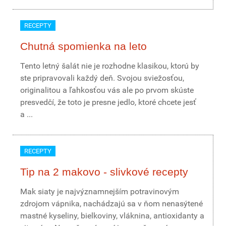
RECEPTY
Chutná spomienka na leto
Tento letný šalát nie je rozhodne klasikou, ktorú by
ste pripravovali každý deň. Svojou sviežosťou,
originalitou a ľahkosťou vás ale po prvom skúste
presvedčí, že toto je presne jedlo, ktoré chcete jesť
a ...
RECEPTY
Tip na 2 makovo - slivkové recepty
Mak siaty je najvýznamnejším potravinovým
zdrojom vápnika, nachádzajú sa v ňom nenasýtené
mastné kyseliny, bielkoviny, vláknina, antioxidanty a