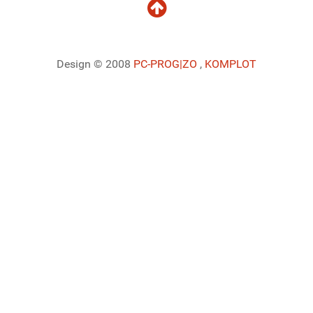
Design © 2008
PC-PROG
|ZO
,
KOMPLOT
Ladiaca konzola systému Joomla!