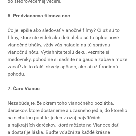
do štedrovečernej večere.
6. Pred
vianočná filmová noc
Čo je lepšie ako sledovať vianočné filmy? Či už sú to
filmy, ktoré ste videli ako deti alebo sú to úplne nové
vianočné trháky, vždy vás naladia na tú správnu
vianočnú nôtu. Vytiahnite teplú deku, vezmite si
medovníky, pohodlne si sadnite na gauč a zábava môže
začať! Je to ďalší skvelý spôsob, ako si užiť rodinnú
pohodu.
7. Čaro Vianoc
Nezabúdajte, že okrem toho vianočného pozlátka,
darčekov, ktoré dostaneme a úžasného jedla, do ktorého
sa s chuťou pustíte, jeden z ozaj najväčších
a najkrajších darčekov, ktoré môžete na Vianoce dať
a dostať je láska. Buďte vďační za každé krásne