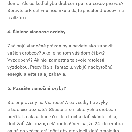
doma. Ale čo keď chýba drobcom par darčekov pre vás?
Spravte si kreatívnu hodinku a dajte priestor drobcovi na
realizáciu.
4. Šialené vianočné ozdoby
Začínajú vianočné prázdniny a neviete ako zabaviť
vašich drobcov? Ako je na tom váš dom či byt?
Vyzdobený? Ak nie, zamestnajte svoje ratolesti
výzdobou. Precvičia si fantáziu, vybijú nadbytočnú
energiu a ešte sa aj zabavia.
5. Poznáte vianočné zvyky?
Ste pripravený na Vianoce? A čo všetky tie zvyky
a tradície, poznáte? Skúste si o niektorých s drobcami
prečítať a ak sa bude čo i len trocha dať, skúste ich aj
dodržať. Ale pozor, celá rodina! Verí sa, že 24. decembra
sa až do večera drží pôst aby ste videli zlaté prasiatko.