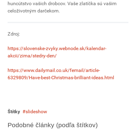
huncútstvo vašich drobcov. Vaše zlatíčka sú vašim
celoživotným darčekom.
Zdroj:
https://slovenske-zvyky.webnode.sk/kalendar-
akcii/zima/stedry-den/
https://www.dailymail.co.uk/femail/article-
6329809/Have-best-Christmas-brilliant-ideas.html
Štítky
slideshow
Podobné články (podľa štítkov)