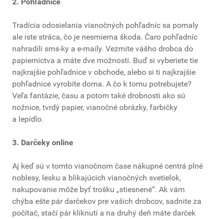
2. Pohľadnice
Tradícia odosielania vianočných pohľadníc sa pomaly
ale iste stráca, čo je nesmierna škoda. Čaro pohľadníc
nahradili sms-ky a e-maily. Vezmite vášho drobca do
papiernictva a máte dve možnosti. Buď si vyberiete tie
najkrajšie pohľadnice v obchode, alebo si ti najkrajšie
pohľadnice vyrobíte doma. A čo k tomu potrebujete?
Veľa fantázie, času a potom také drobnosti ako sú
nožnice, tvrdý papier, vianočné obrázky, farbičky
a lepidlo.
3. Darčeky online
Aj keď sú v tomto vianočnom čase nákupné centrá plné
noblesy, lesku a blikajúcich vianočných svetielok,
nakupovanie môže byť trošku „stiesnené“. Ak vám
chýba ešte pár darčekov pre vašich drobcov, sadnite za
počítač, stačí pár kliknutí a na druhý deň máte darček