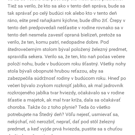
Tiež sa verilo, že kto sa ako v tento deň správa, bude sa
tak správať po celý budúci rok alebo kto v tento deň
ráno, ešte pred raňajkami kýchne, bude dlho žiť. Črepy v
tento deň predpovedali nešťastie v rodine rovnako sa v
tento deň nesmela zavesiť opraná bielizeň, pretože sa
verilo, že ten, komu patrí, nedopadne dobre. Pod
štedrovečerným stolom býval položený železný predmet,
spravidla sekera. Verilo sa, že ten, kto naň počas večere
položí nohu, bude v budúcom roku šťastný. Všetky nohy
stola bývali obopnuté hrubou reťazou, aby sa
zabezpečila súdržnosť rodiny v budúcom roku. Hneď po
večeri bývalo zvykom rozkrojiť jablko, ak mal jadrovník
rozkrojeného jablka tvar hviezdy, očakávalo sa v rodine
šťastie a majetok, ak mal tvar kríža, dala sa očakávať
choroba. Takže čo z toho plynie? Teda čo všetko
potrebujete na Štedrý deň? Vôľu nejesť, usmievať sa,
nekýchať, nič nerozbiť, neprať, dať pod stôl železný
predmet, a keď vyjde prvá hviezda, pustite sa s chuťou