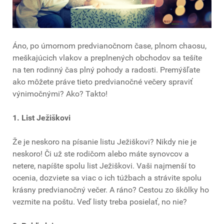
Áno, po úmornom predvianočnom čase, plnom chaosu,
meškajúcich vlakov a preplnených obchodov sa tešíte
na ten rodinný čas plný pohody a radosti. Premýšľate
ako môžete práve tieto predvianočné večery spraviť
výnimočnými? Ako? Takto!
1. List Ježiškovi
Že je neskoro na písanie listu Ježiškovi? Nikdy nie je
neskoro! Či už ste rodičom alebo máte synovcov a
netere, napíšte spolu list Ježiškovi. Vaši najmenší to
ocenia, dozviete sa viac o ich túžbach a strávite spolu
krásny predvianočný večer. A ráno? Cestou zo škôlky ho
vezmite na poštu. Veď listy treba posielať, no nie?