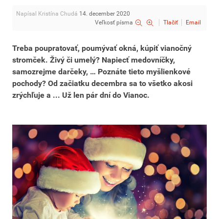
Napísal Kristína Chudá
14. december 2020
Veľkosť písma
Tlačiť
Email
Treba poupratovať, poumývať okná, kúpiť vianočný
stromček. Živý či umelý? Napiecť medovníčky,
samozrejme darčeky, … Poznáte tieto myšlienkové
pochody? Od začiatku decembra sa to všetko akosi
zrýchľuje a ... Už len pár dní do Vianoc.