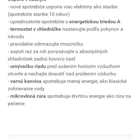
- nové spotrebiče usporia viac elektriny ako staršie
(spotrebiče staršie 10 rokov)
- uprednostnite spotrebiče s
energetickou triedou A
-
termostat v chladničke
nastavujte podľa pokynov a
návodu
- pravidelne odmrazujte mrazničku
- aspoň raz za rok povysávajte u absorpčných
chladničiek zadnú kovovú časť
-
umývačku riadu
pred sušením horúcim vzduchom
otvorte a nechajte dosušiť riad prúdením vzduchu
-
varná kanvica
spotrebuje menej energie, ako klasické
zohrievanie vody
-
mikrovlnná rúra
spotrebuje štvrtinu energie ako rúra na
pečenie