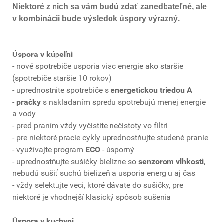
Niektoré z nich sa vám budú zdať zanedbateľné, ale
v kombinácii bude výsledok úspory výrazný.
Úspora v kúpeľni
- nové spotrebiče usporia viac energie ako staršie
(spotrebiče staršie 10 rokov)
- uprednostnite spotrebiče s
energetickou triedou A
-
pračky
s nakladaním spredu spotrebujú menej energie
a vody
- pred praním vždy vyčistite nečistoty vo filtri
- pre niektoré pracie cykly uprednostňujte studené pranie
- využívajte program
ECO
- úsporný
- uprednostňujte sušičky bielizne so
senzorom vlhkosti
,
nebudú sušiť suchú bielizeň a usporia energiu aj čas
- vždy selektujte veci, ktoré dávate do sušičky, pre
niektoré je vhodnejší klasický spôsob sušenia
Úspora v kuchyni